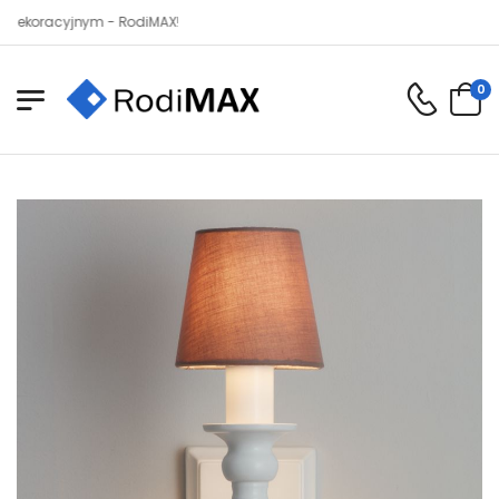
acyjnym - RodiMAX!
0