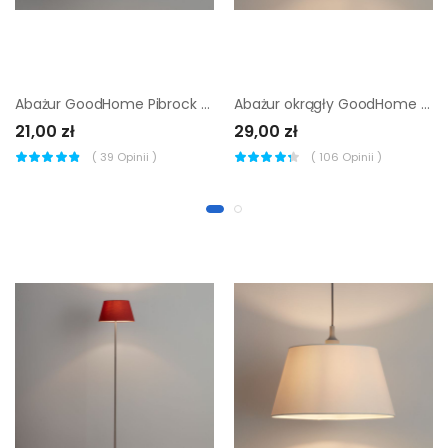
Abażur GoodHome Pibrock Tuba czarny
Abażur okrągły GoodHome Kpezin S taupe
21,00 zł
29,00 zł
(
39
Opinii )
(
106
Opinii )