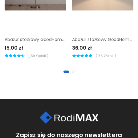
Abażur stożkowy GoodHome Lokombi M czerwony
Abażur stożkowy GoodHome Lokombi L kremowy
15,00 zł
36,00 zł
(
59
Opinii )
(
86
Opinii )
Zapisz się do naszego newslettera