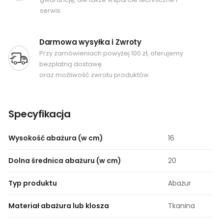
serwis.
Darmowa wysyłka i Zwroty
Przy zamówieniach powyżej 100 zł, oferujemy
bezpłatną dostawę
oraz możliwość zwrotu produktów.
Specyfikacja
Wysokość abażura (w cm)
16
Dolna średnica abażuru (w cm)
20
Typ produktu
Abażur
Materiał abażura lub klosza
Tkanina