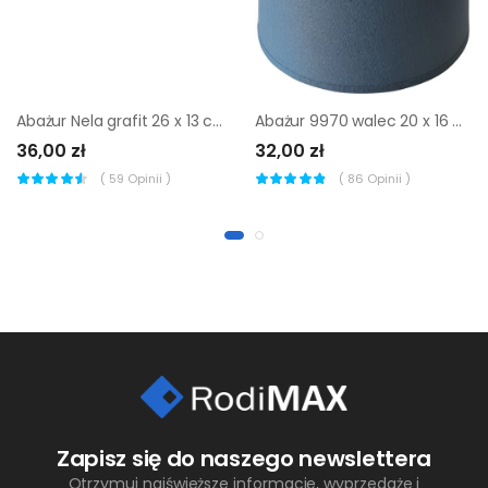
Abażur Nela grafit 26 x 13 cm H15 Art Abażur
Abażur 9970 walec 20 x 16 cm tkanina niebieski E27 TK LIGHTING
36,00 zł
32,00 zł
(
59
Opinii )
(
86
Opinii )
Zapisz się do naszego newslettera
Otrzymuj najświeższe informacje, wyprzedaże i