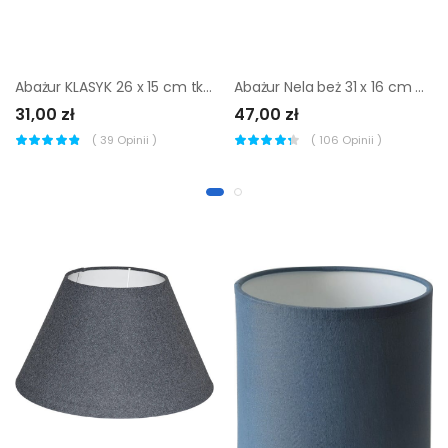
Abażur KLASYK 26 x 15 cm tkanina kremowy E27
Abażur Nela beż 31 x 16 cm H18 Art Abażur
31,00 zł
47,00 zł
(
39
Opinii )
(
106
Opinii )