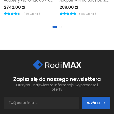
Adaptery WB-G-120 do Probst Ftz-multi-15 / ftz-multi-15-d
Adapter M14 do tarcz Dr. Schulze 175 mm
2742,00 zł
289,00 zł
(
59
Opinii )
(
86
Opinii )
Zapisz się do naszego newslettera
Otrzymuj najświeższe informacje, wyprzedaże i
oferty
WYŚLIJ