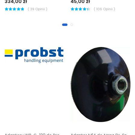
334,00 zł
45,00 zł
(
39
Opinii )
(
106
Opinii )