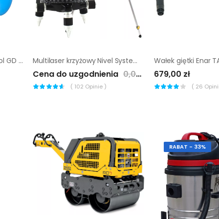
Sprężarka śrubowa Gudepol GD SMART 5,5/10-500/11
Multilaser krzyżowy Nivel System CL8G (+ statyw)
Wałek giętki Enar 
Cena do uzgodnienia
0,00 zł
679,00 zł
(
102
Opinie )
(
26
Opinii
RABAT - 33%