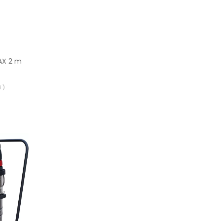
TAX 2 m
 )