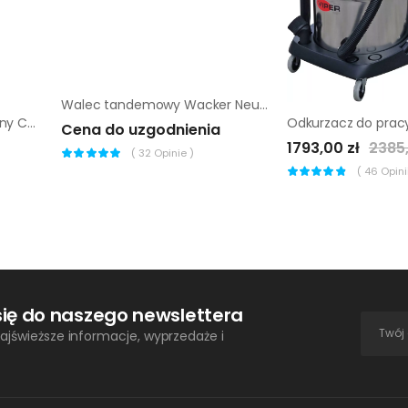
Walec tandemowy Wacker Neuson RD7 He
Ręczny młot pneumatyczny Chicago Pneumatic CP 0222 Chotbs
Cena do uzgodnienia
1793,00 zł
2385,
(
32
Opinie )
(
46
Opinii
się do naszego newslettera
ajświeższe informacje, wyprzedaże i