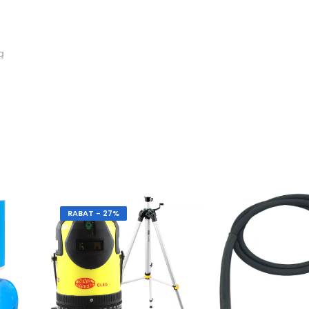
ą
RABAT - 27%