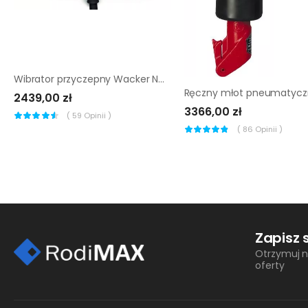
Wibrator przyczepny Wacker Neuson AR 26/3/230 w
2439,00 zł
3366,00 zł
(
59
Opinii )
(
86
Opinii )
Zapisz 
Otrzymuj n
oferty