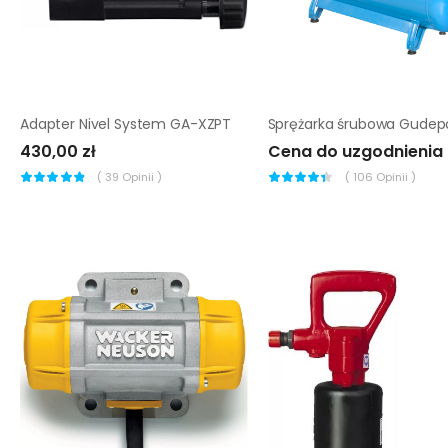
Adapter Nivel System GA-XZPT
430,00 zł
Cena do uzgodnienia
(
39
Opinii )
(
106
Opinii )