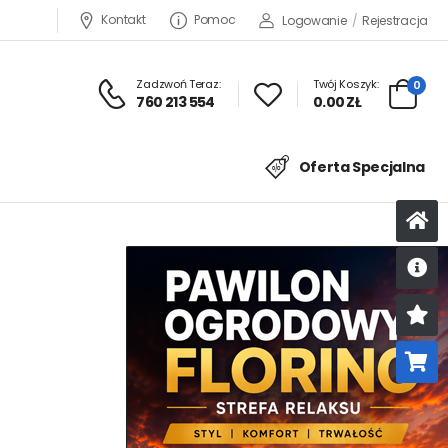
Kontakt
Pomoc
Logowanie
/
Rejestracja
Zadzwoń Teraz:
Twój Koszyk:
0
760 213 554
0.00 ZŁ
Oferta Specjalna
U
K