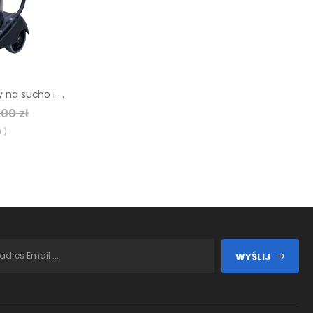
Odkurzacz do pracy na sucho i mokro Viper LSU 375
00 zł
 )
WYŚLIJ