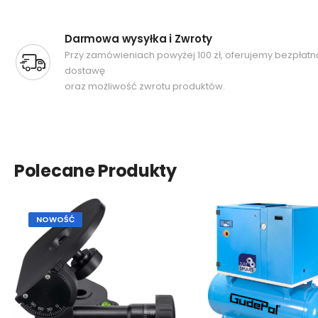
Darmowa wysyłka i Zwroty
Przy zamówieniach powyżej 100 zł, oferujemy bezpłatn
dostawę
oraz możliwość zwrotu produktów.
Polecane Produkty
NOWOŚĆ