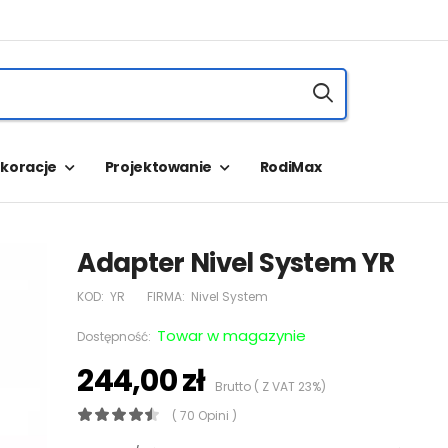
koracje
Projektowanie
RodiMax
Adapter Nivel System YR
KOD:
YR
FIRMA:
Nivel System
Towar w magazynie
Dostępność:
244,00 zł
Brutto ( Z VAT 23%)
( 70 Opini )