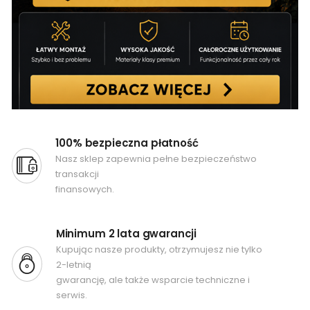
100% bezpieczna płatność
Nasz sklep zapewnia pełne bezpieczeństwo
transakcji
finansowych.
Minimum 2 lata gwarancji
Kupując nasze produkty, otrzymujesz nie tylko
2-letnią
gwarancję, ale także wsparcie techniczne i
serwis.