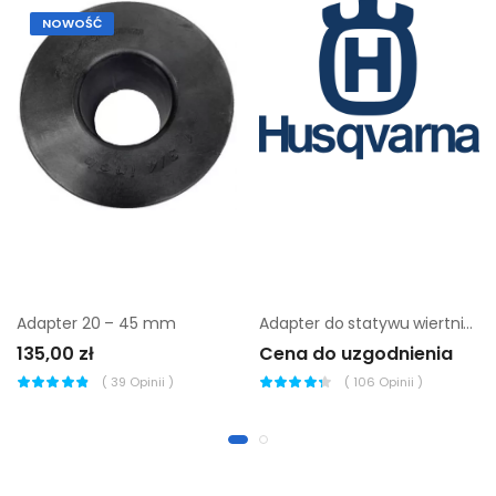
NOWOŚĆ
Adapter 20 – 45 mm
Adapter do statywu wiertnicy Husqvarna DS 900
135,00 zł
Cena do uzgodnienia
(
39
Opinii )
(
106
Opinii )