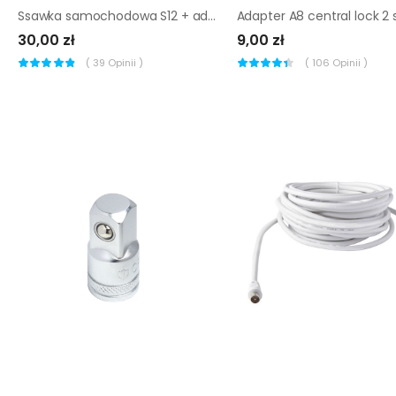
Ssawka samochodowa S12 + adapter
Adapter A8 central lock 2 
30,00 zł
9,00 zł
(
39
Opinii )
(
106
Opinii )