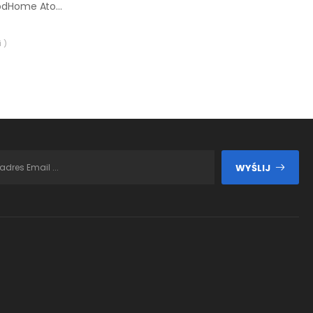
Adapter drążka GoodHome Atomia do skosów
 )
WYŚLIJ