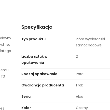
Specyfikacja
rsalnym
Typ produktu
Pióro wycieraczki
ych są
samochodowej
dlatego
Liczba sztuk w
2
opakowaniu
 temu
Rodzaj opakowania
Para
 T3
Gwarancja producenta
1 rok​
Seria
Alca
Kolor
Czarny
zez