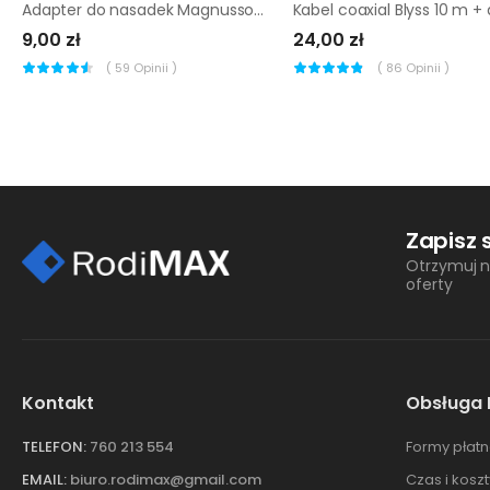
Adapter do nasadek Magnusson 3/8-1/2''
9,00 zł
24,00 zł
(
59
Opinii )
(
86
Opinii )
Zapisz 
Otrzymuj n
oferty
Kontakt
Obsługa 
TELEFON:
760 213 554
Formy płatn
EMAIL:
biuro.rodimax@gmail.com
Czas i kosz