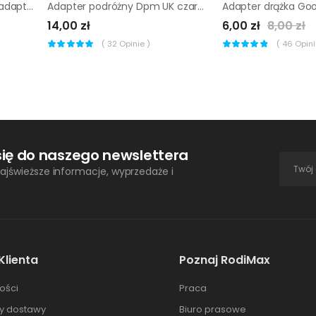
Kabel coaxial Blyss 10 m + adapter wejście męskie/żeńskie
Adapter podróżny Dpm UK czarny
14,00 zł
6,00 zł
8,00 zł
(
32
Opinie )
(
46
Opinii
się do naszego newslettera
ajświeższe informacje, wyprzedaże i
Klienta
Poznaj RodiMax
ości
Praca
ty dostawy
Biuro prasowe