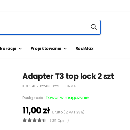
koracje
Projektowanie
RodiMax
Adapter T3 top lock 2 szt
KOD:
4028224300221
FIRMA:
-
Towar w magazynie
Dostępność:
11,00 zł
Brutto ( Z VAT 23%)
( 35 Opini )