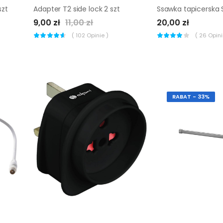
szt
Adapter T2 side lock 2 szt
9,00 zł
11,00 zł
20,00 zł
(
102
Opinie )
(
26
Opinii
RABAT - 33%