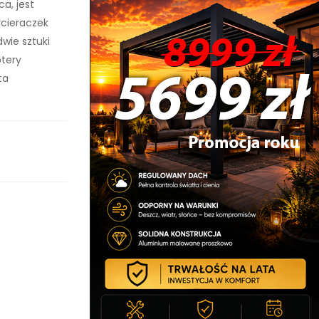
ca, jest
ycieraczek
wie sztuki
ptery
ta