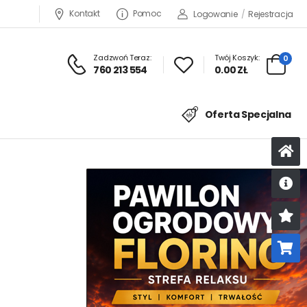
Kontakt
Pomoc
Logowanie
/
Rejestracja
Zadzwoń Teraz:
Twój Koszyk:
0
760 213 554
0.00 ZŁ
Oferta Specjalna
U
K