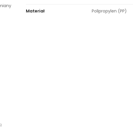
ymiany
Materiał
Polipropylen (PP)
ą