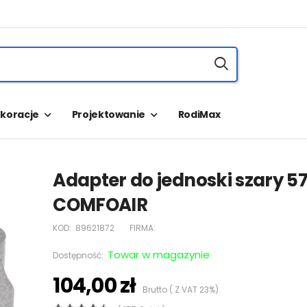
koracje
Projektowanie
RodiMax
Adapter do jednoski szary 
COMFOAIR
KOD:
89621872
FIRMA:
Towar w magazynie
Dostępność:
104,00 zł
Brutto ( Z VAT 23%)