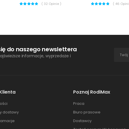
(
32
Opinie )
(
46
Opinii
się do naszego newslettera
ajświeższe informacje, wyprzedaże i
Klienta
Poznaj RodiMax
ości
Praca
ty dostawy
Biuro prasowe
klamacje
Dostawcy