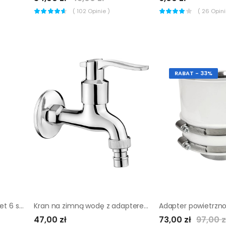
(
102
Opinie )
(
26
Opinii
RABAT - 33%
Zestaw adapterów do kuwet 6 szt.
Kran na zimną wodę z adapterem Deante
47,00 zł
73,00 zł
97,00 z