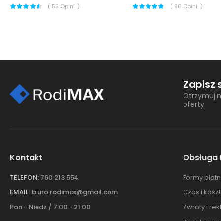
(
59
Opinii )
(
86
Opinii )
Zapisz 
Otrzymuj n
oferty
Kontakt
Obsługa 
TELEFON:
760 213 554
Formy płatn
EMAIL:
biuro.rodimax@gmail.com
Czas i kosz
Pon - Niedz / 7:00 - 21:00
Zwroty i re