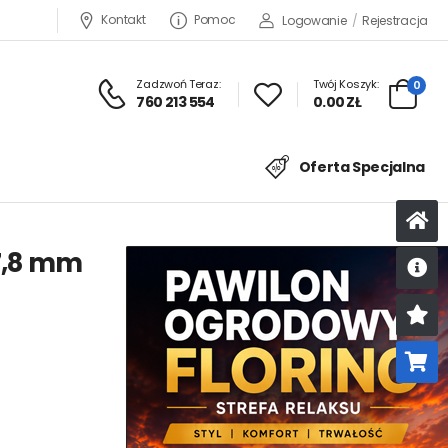
Kontakt
Pomoc
Logowanie
/
Rejestracja
Zadzwoń Teraz:
Twój Koszyk:
0
760 213 554
0.00 ZŁ
Oferta Specjalna
57,8 mm
U
K