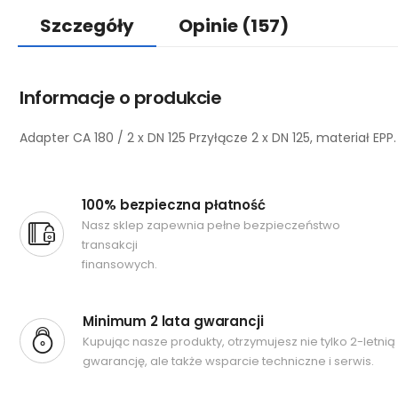
Szczegóły
Opinie
(157)
Informacje o produkcie
Adapter CA 180 / 2 x DN 125 Przyłącze 2 x DN 125, materiał EPP.
100% bezpieczna płatność
Nasz sklep zapewnia pełne bezpieczeństwo
transakcji
finansowych.
Minimum 2 lata gwarancji
Kupując nasze produkty, otrzymujesz nie tylko 2-letnią
gwarancję, ale także wsparcie techniczne i serwis.