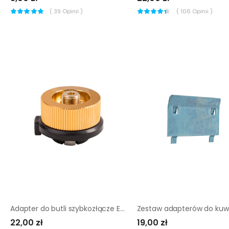
(
39
Opinii )
(
106
Opinii )
Adapter do butli szybkozłącze EN417 7/16
22,00 zł
19,00 zł