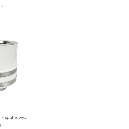
 )
Adapter powietrzno - spalinowy 60/100 mm biały SPIROFLEX
ł