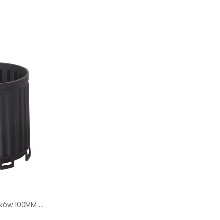
Adapter do wsporników 100MM Greenline Tiles