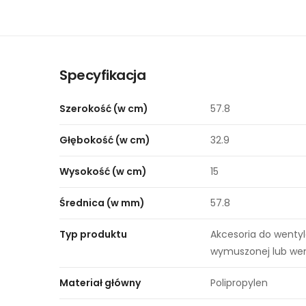
Specyfikacja
Szerokość (w cm)
57.8
Głębokość (w cm)
32.9
Wysokość (w cm)
15
Średnica (w mm)
57.8
Typ produktu
Akcesoria do wentyl
wymuszonej lub wen
Materiał główny
Polipropylen