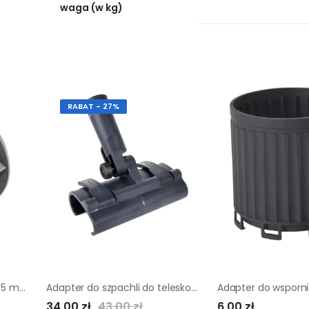
waga (w kg)
RABAT - 27%
Adapter na bosą rurę 110/75 mm PLAST BRNO
Adapter do szpachli do teleskopu COMENSAL
34,00 zł
43,00 zł
6,00 zł