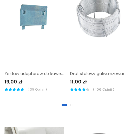
Zestaw adapterów do kuwet 6 szt.
Drut stalowy galwanizowany 0.7 mm x 75 m Standers
19,00 zł
11,00 zł
(
39
Opinii )
(
106
Opinii )