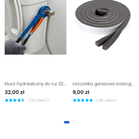
Klucz hydrauliczny do rur 320mm DEXTER
Uszczelka garażowa izolacyjna samoprzylepna 3-17 mm / 6 m szara AXTON
32,00 zł
9,00 zł
(
59
Opinii )
(
86
Opinii )