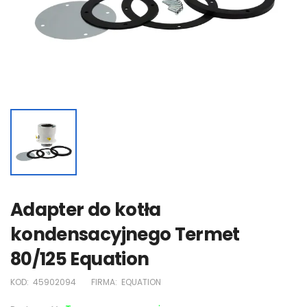
Adapter do kotła
kondensacyjnego Termet
80/125 Equation
KOD:
45902094
FIRMA:
EQUATION