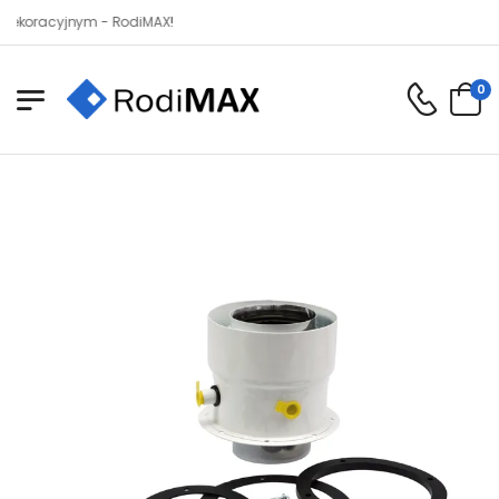
acyjnym - RodiMAX!
0