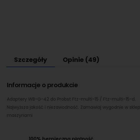
Szczegóły
Opinie
(49)
Informacje o produkcie
Adaptery WB-G-42 do Probst Ftz-multi-15 / Ftz-multi-15-d.
Najwyższa jakość i niezawodność. Zamawiaj wygodnie w sklep
maszynami
100% bezpieczna płatność