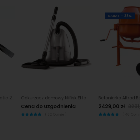
RABAT - 33%
Przecinak Chicago Pneumatic 230/20mm HEX.580 |
Odkurzacz domowy Nilfisk Elite SICL14E08A2
Cena do uzgodnienia
2429,00 zł
3231
(
32
Opinie )
(
46
Opinii