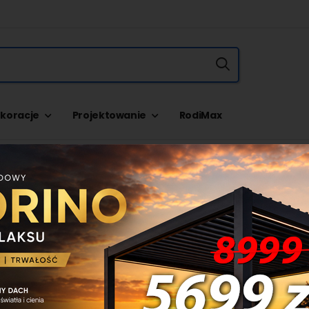
koracje
Projektowanie
RodiMax
Adaptery WB-G-42 do Probst
multi-15 / Ftz-multi-15-d
KOD:
43100942
FIRMA:
Probst
Towar w magazynie
Dostępność:
1739,00 zł
Brutto ( Z VAT 23%)