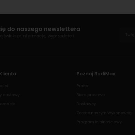
się do naszego newslettera
ajświeższe informacje, wyprzedaże i
Klienta
Poznaj RodiMax
ości
Praca
ty dostawy
Biuro prasowe
klamacje
Dostawcy
Zostań naszym Wykonawcą
Program lojalnościowy