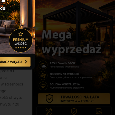
o chwytaków
awany osobno,
ej nadają się
dynczych
 roboczy
zas pracy.
 i gumy dzięki
ranie. Ich
hronić je
prosta i
ania
w zależności
nego
rokość chwytu
chwytu 420