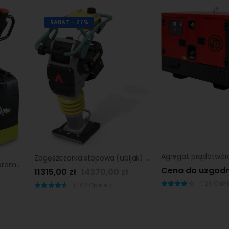
RABAT - 27%
Zagęszczarka stopowa (ubijak) Ammann ATR 68 P
Wózek paletowy Lifter by pramac cx12 evo gel 1150x520 |
Cena do uzgodn
11315,00 zł
14370,00 zł
(
26
Opinii
(
102
Opinie )