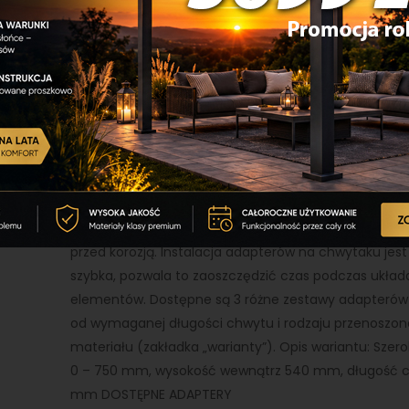
( 49 Opini )
Adaptery WB-G-42 marki Probst przeznaczone są d
FTZ-MULTI-15 oraz FTZ-MULTI-15-D który jest sprzed
do kupienia w zakładce „produkty powiązane”. Najlepi
do podnoszenia oraz układania standardowych poje
elementów prefabrykowanych z betonu. Duży zakres
chwytania pozwoli na optymalne wykorzystanie podc
Adaptery zostały wykonane z wysokiej jakości metalu
czemu mają długą żywotność oraz odporność na ście
powierzchnia została dodatkowo galwanizowana by c
przed korozją. Instalacja adapterów na chwytaku jest 
szybka, pozwala to zaoszczędzić czas podczas układ
elementów. Dostępne są 3 różne zestawy adapterów 
od wymaganej długości chwytu i rodzaju przenoszo
materiału (zakładka „warianty”). Opis wariantu: Sze
0 – 750 mm, wysokość wewnątrz 540 mm, długość 
mm DOSTĘPNE ADAPTERY