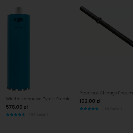
Wiertło koronowe Tyrolit Premium CD660 152 mm
102,00 zł
578,00 zł
(
86
Opinii )
(
59
Opinii )