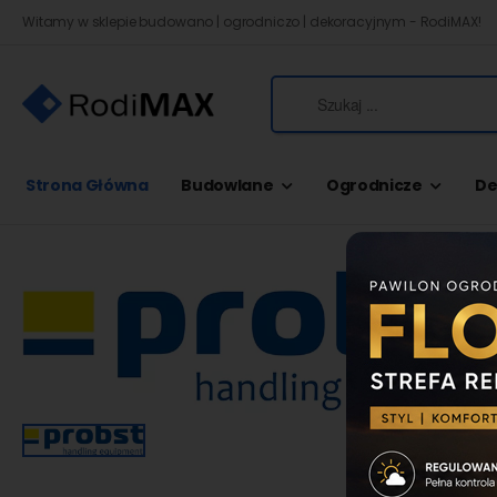
Witamy w sklepie budowano | ogrodniczo | dekoracyjnym - RodiMAX!
Strona Główna
Budowlane
Ogrodnicze
De