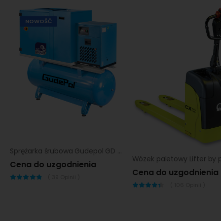
NOWOŚĆ
Sprężarka śrubowa Gudepol GD SMART 7,5/10-270/11-VT
Cena do uzgodnienia
Cena do uzgodnienia
(
39
Opinii )
(
106
Opinii )