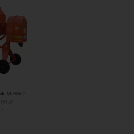
Betoniarka Altrad Belle MK-185 PROFI
,00 zł
 )