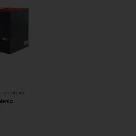
Agregat prądotwórczy stacjonarny Chicago Pneumatic CPDG 14
ienia
 )