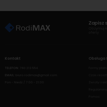
Zapisz 
Otrzymuj n
oferty
Kontakt
Obsługa 
TELEFON:
760 213 554
Formy płatn
EMAIL:
biuro.rodimax@gmail.com
Czas i kosz
Pon - Niedz / 7:00 - 21:00
Zwroty i re
Regulaminy
Pomoc