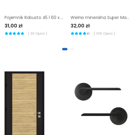
Pojemnik Robusto 45 l 60 x 40 x 22 cm OKT
Wełna mineralna Super Mata 100 mm Isover
31,00 zł
32,00 zł
(
39
Opinii )
(
106
Opinii )