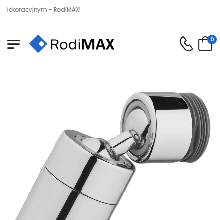
racyjnym - RodiMAX!
0