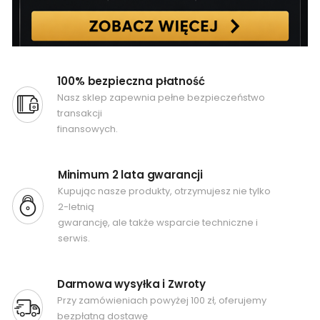
100% bezpieczna płatność
Nasz sklep zapewnia pełne bezpieczeństwo
transakcji
finansowych.
Minimum 2 lata gwarancji
Kupując nasze produkty, otrzymujesz nie tylko
2-letnią
gwarancję, ale także wsparcie techniczne i
serwis.
Darmowa wysyłka i Zwroty
Przy zamówieniach powyżej 100 zł, oferujemy
bezpłatną dostawę