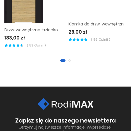
Klamka do drzwi wewnętrznych na rozecie Birdie czarny mat Inspire
Drzwi wewnętrzne łazienkowe z podcięciem wentylacyjnym Dual Czarny mat Dąb Bawaria 70 Lewe Artens
28,00 zł
183,00 zł
(
86
Opinii )
(
59
Opinii )
Zapisz się do naszego newslettera
Otrzymuj najświeższe informacje, wyprzedaże i