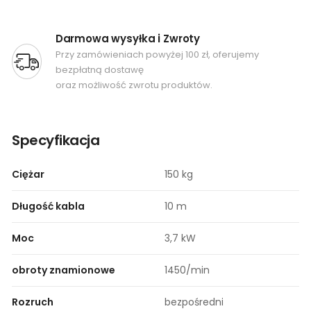
Darmowa wysyłka i Zwroty
Przy zamówieniach powyżej 100 zł, oferujemy
bezpłatną dostawę
oraz możliwość zwrotu produktów.
Specyfikacja
Ciężar
150 kg
Długość kabla
10 m
Moc
3,7 kW
obroty znamionowe
1450/min
Rozruch
bezpośredni