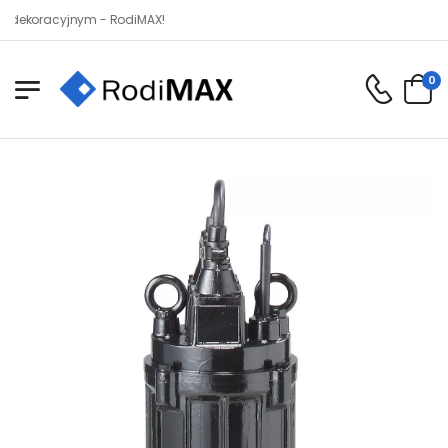
acyjnym - RodiMAX!
0