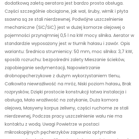
dodatkową zaletą aeratora jest bardzo prosta obsługa.
Części szczególnie obciążone, jak wał, śruby, wirnik i płyta
ssawna są ze stali nierdzewnej. Podwójne uszczelnienie
mechaniczne (SiC/SiC) jest w dużej komorze olejowej o
pojemności przynajmniej 0,5 l na kW mocy silnika. Aerator w
standardzie wyposażony jest w tłumik hałasu i zawór. Opis
wariantu: Średnica strumienicy: 50 mm, moc silnika: 3,7 kW,
sposób rozruchu: bezpośredni zalety Mieszanie ścieków,
zapobieganie sedymentacji, Napowietrzanie
drobnopęcherzykowe z dużym wykorzystaniem tlenu,
Całkowita niewrażliwość na mróz, Niski poziom hałasu, Brak
rozprysków, Dzięki prostocie konstrukcji łatwa instalacja i
obsługa, Mała wrażliwość na zatykanie, Duża komora
olejowa, Masywny korpus żeliwny, części ruchome ze stali
nierdzewnej, Podczas pracy uszczelnienie wału nie ma
kontaktu z wodą. Uwagi Powietrze w postaci
mikroskopijnych pęcherzyków zapewnia optymalne