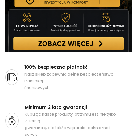
100% bezpieczna płatność
Nasz sklep zapewnia pełne bezpieczeństwo
transakcji
finansowych.
Minimum 2 lata gwarancji
Kupując nasze produkty, otrzymujesz nie tylko
2-letnią
gwarancję, ale także wsparcie techniczne i
serwis.