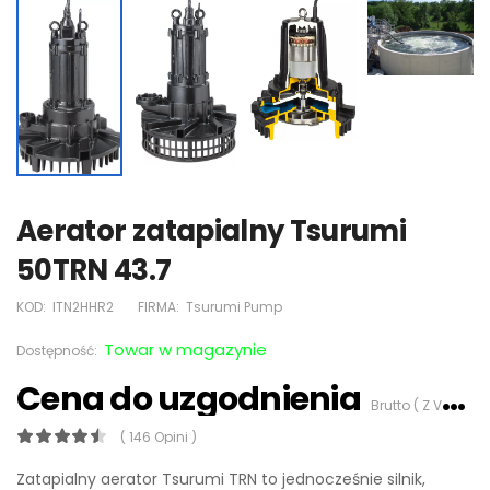
Aerator zatapialny Tsurumi
50TRN 43.7
KOD:
ITN2HHR2
FIRMA:
Tsurumi Pump
Towar w magazynie
Dostępność:
Cena do uzgodnienia
Brutto ( Z VAT 23%)
( 146 Opini )
Zatapialny aerator Tsurumi TRN to jednocześnie silnik,