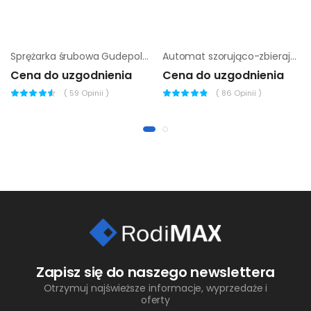
Sprężarka śrubowa Gudepol GD SMART 7,5/13-270/15
Automat szorująco-zbierający Nilfisk SCRUBTEC 871 L W/OBC
Cena do uzgodnienia
Cena do uzgodnienia
(
59
Opinii )
(
86
Opinii )
Zapisz się do naszego newslettera
Otrzymuj najświeższe informacje, wyprzedaże i
oferty