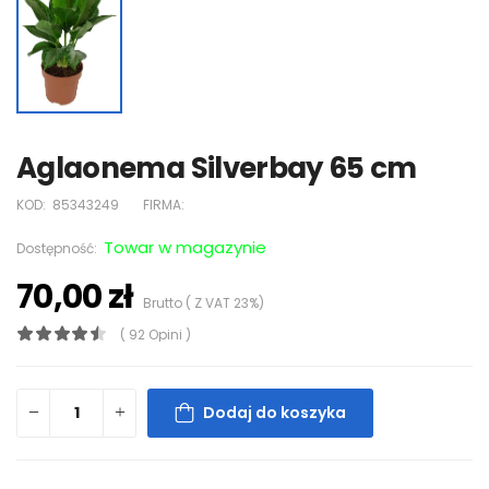
Aglaonema Silverbay 65 cm
KOD:
85343249
FIRMA:
Towar w magazynie
Dostępność:
70,00 zł
Brutto ( Z VAT 23%)
( 92 Opini )
Dodaj do koszyka