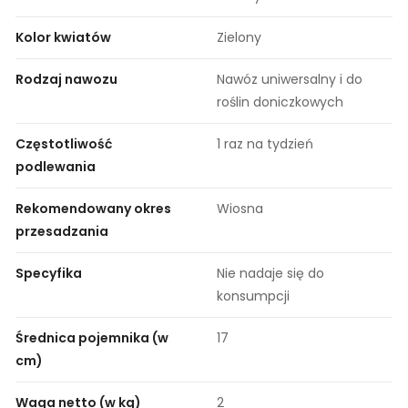
Kolor kwiatów
Zielony
Rodzaj nawozu
Nawóz uniwersalny i do
roślin doniczkowych
Częstotliwość
1 raz na tydzień
podlewania
Rekomendowany okres
Wiosna
przesadzania
Specyfika
Nie nadaje się do
konsumpcji
Średnica pojemnika (w
17
cm)
Waga netto (w kg)
2