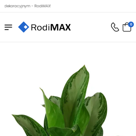
racyjnym - RodiMAX!
0