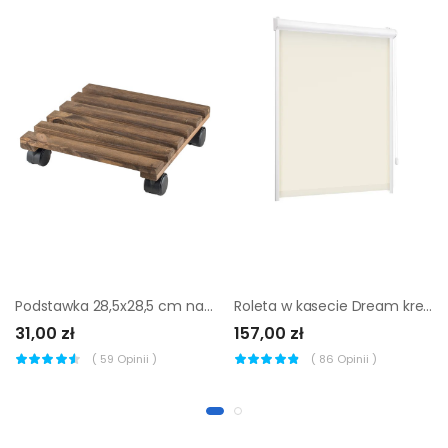
Podstawka 28,5x28,5 cm na kółkach drewniana brązowa
Roleta w kasecie Dream kremowy 88.5 x 150 cm prawa
31,00 zł
157,00 zł
(
59
Opinii )
(
86
Opinii )