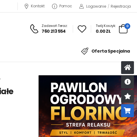
Kontakt
Pomoc
Logowanie
/
Rejestracja
Zadzwoń Teraz:
Twój Koszyk:
0
760 213 554
0.00 ZŁ
Oferta Specjalna
y
iałe
U
K