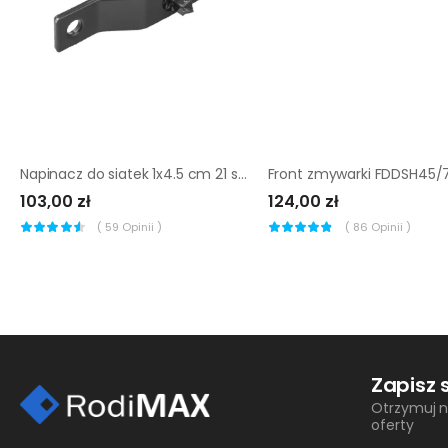
Napinacz do siatek 1x4.5 cm 21 szt. antracytowy
103,00 zł
124,00 zł
(
59
Opinii )
(
86
Opinii )
Zapisz 
Otrzymuj n
oferty