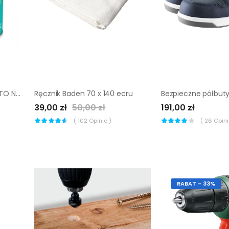
Farba antykorozyjna PROSTO NA RDZĘ 0.7 l Ciemnobrązowy Półmat HAMMERITE
Ręcznik Baden 70 x 140 ecru
39,00 zł
50,00 zł
191,00 zł
(
102
Opinie )
(
26
Opinii
RABAT - 33%