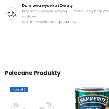
Darmowa wysyłka i Zwroty
Przy zamówieniach powyżej 100 zł, oferujemy bezpłatn
dostawę
oraz możliwość zwrotu produktów.
Polecane Produkty
NOWOŚĆ