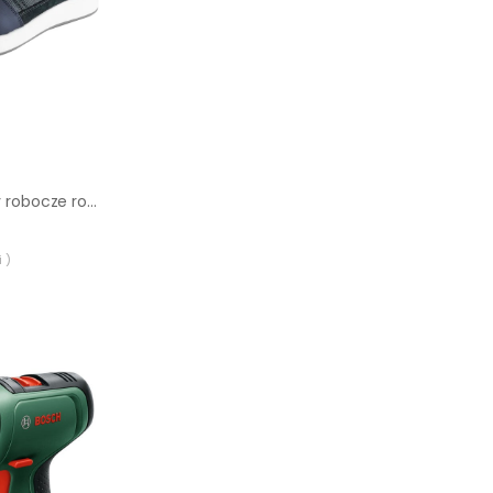
Bezpieczne półbuty robocze roz. 43 NEO TOOLS
 )