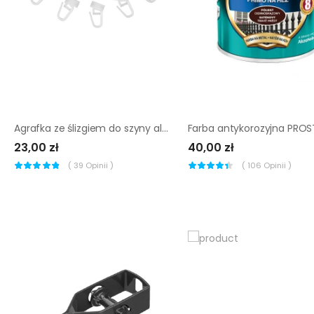
Agrafka ze ślizgiem do szyny aluminiowej 300 cm 60 szt. białe
23,00 zł
40,00 zł
(
39
Opinii )
(
106
Opinii )