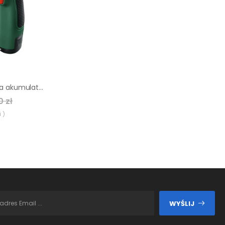
Wiertarko-wkrętarka akumulatorowa Bosch 12V 30 Nm 1.5 Ah
0 zł
 )
WYŚLIJ