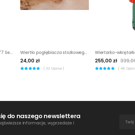
Front zmywarki FDDSH45/77 Sevilla biały Delinia iD
Wiertło pogłębiacza stożkowego HSS 10 mm 2583000 WOLFCRAFT
24,00 zł
255,00 zł
339,0
(
32
Opinie )
(
46
Opinii
się do naszego newslettera
ajświeższe informacje, wyprzedaże i