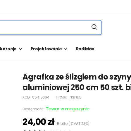
koracje
Projektowanie
RodiMax
Agrafka ze ślizgiem do szyn
aluminiowej 250 cm 50 szt. b
KOD:
85416364
FIRMA:
INSPIRE
Towar w magazynie
Dostępność:
24,00 zł
Brutto ( Z VAT 23%)