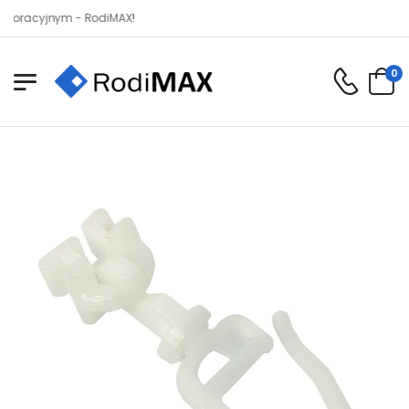
cyjnym - RodiMAX!
0