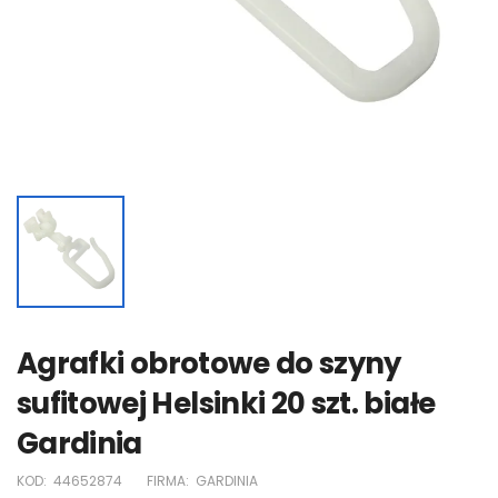
Agrafki obrotowe do szyny
sufitowej Helsinki 20 szt. białe
Gardinia
KOD:
44652874
FIRMA:
GARDINIA