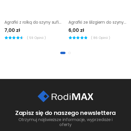
Agrafki z rolką do szyny sufitowej 50 szt. białe
Agrafki ze ślizgiem do szyny sufitowej 10 szt. czarne
7,00 zł
6,00 zł
(
59
Opinii )
(
86
Opinii )
Zapisz się do naszego newslettera
Otrzymuj najświeższe informacje, wyprzedaże i
oferty