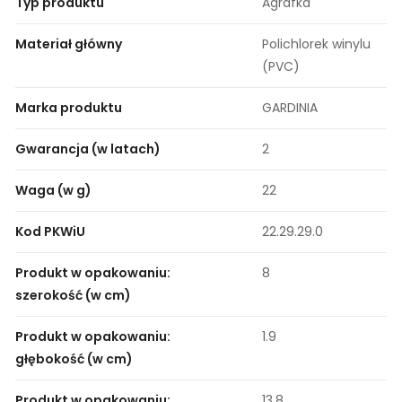
Typ produktu
Agrafka
Materiał główny
Polichlorek winylu
(PVC)
Marka produktu
GARDINIA
Gwarancja (w latach)
2
Waga (w g)
22
Kod PKWiU
22.29.29.0
Produkt w opakowaniu:
8
szerokość (w cm)
Produkt w opakowaniu:
1.9
głębokość (w cm)
Produkt w opakowaniu:
13.8