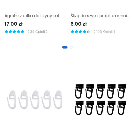
Agrafki z rolką do szyny sufitowej 50 szt. Inspire
Ślizg do szyn i profili aluminiowych do agrafki lub żabki 20 szt.
17,00 zł
6,00 zł
(
39
Opinii )
(
106
Opinii )