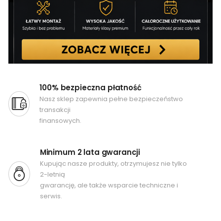
100% bezpieczna płatność
Nasz sklep zapewnia pełne bezpieczeństwo
transakcji
finansowych.
Minimum 2 lata gwarancji
Kupując nasze produkty, otrzymujesz nie tylko
2-letnią
gwarancję, ale także wsparcie techniczne i
serwis.