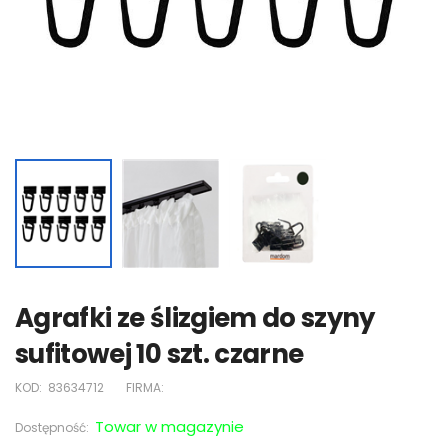
Agrafki ze ślizgiem do szyny
sufitowej 10 szt. czarne
KOD:
83634712
FIRMA:
Towar w magazynie
Dostępność: