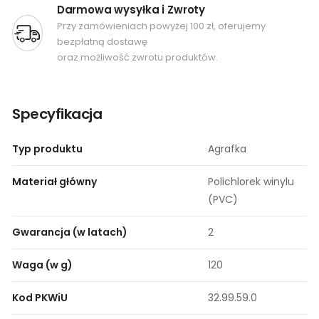
Darmowa wysyłka i Zwroty
Przy zamówieniach powyżej 100 zł, oferujemy
bezpłatną dostawę
oraz możliwość zwrotu produktów.
Specyfikacja
Typ produktu
Agrafka
Materiał główny
Polichlorek winylu
(PVC)
Gwarancja (w latach)
2
Waga (w g)
120
Kod PKWiU
32.99.59.0