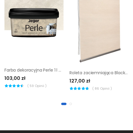
Farba dekoracyjna Perle 1 l Vivien Jeger
Roleta zaciemniająca Blackout 90 x 160 cm beżowa ze strukturą Inspire
103,00 zł
127,00 zł
(
59
Opinii )
(
86
Opinii )