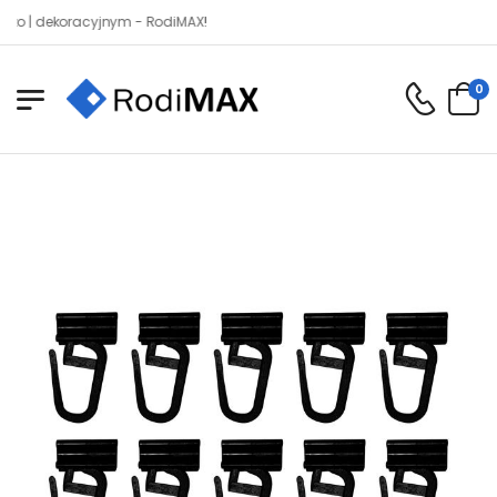
dekoracyjnym - RodiMAX!
0