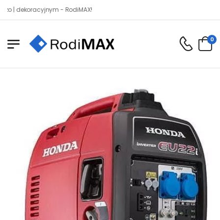
dekoracyjnym - RodiMAX!
0