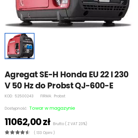
Agregat SE-H Honda EU 22 I 230
V 50 Hz do Probst QJ-600-E
KOD:
52500243
FIRMA:
Probst
Towar w magazynie
Dostępność:
11062,00 zł
Brutto ( Z VAT 23%)
( 133 Opini )