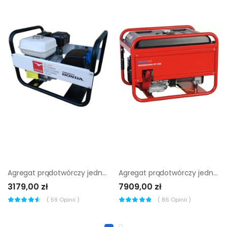
Agregat prądotwórczy jednofazowy Altrad Belle ABG2700 + AVR
Agregat prądotwórczy jednofazowy Endress ESE 606 HS-GT
3179,00 zł
7909,00 zł
(
59
Opinii )
(
86
Opinii )