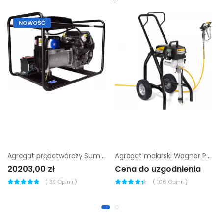
NOWOŚĆ
Agregat prądotwórczy Sumera Motor SMG-11ME-K-AVR + SZR
Agregat malarski Wagner ProSpray PS 3.25 High Rider
20203,00 zł
Cena do uzgodnienia
(
39
Opinii )
(
106
Opinii )