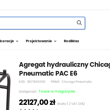
koracje
Projektowanie
RodiMax
Agregat hydrauliczny Chica
Pneumatic PAC E6
KOD:
1807800005
FIRMA:
Chicago Pneumatic
Towar w magazynie
Dostępność:
22127,00 zł
Brutto ( Z VAT 23%)