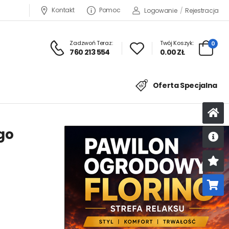
Kontakt
Pomoc
Logowanie
/
Rejestracja
Zadzwoń Teraz:
Twój Koszyk:
0
760 213 554
0.00 ZŁ
Oferta Specjalna
go
U
K