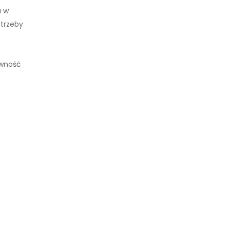
a w
otrzeby
ywność