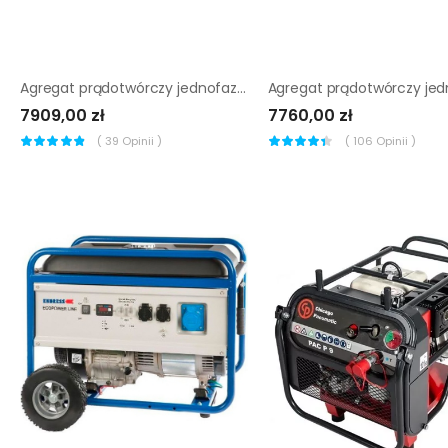
Agregat prądotwórczy jednofazowy Endress ESE 606 HS-GT
7909,00 zł
7760,00 zł
(
39
Opinii )
(
106
Opinii )