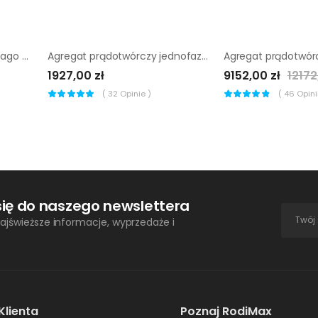
Agregat hydrauliczny Chicago Pneumatic PAC P9
Agregat prądotwórczy jednofazowy Endress ESE 3200 P
1927,00 zł
9152,00 zł
12172
(
32
Opinie )
(
46
Opinii
się do naszego newslettera
ajświeższe informacje, wyprzedaże i
Klienta
Poznaj RodiMax