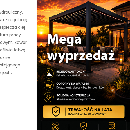
drauliczny,
wa z regulacją
zpiecza olej
tura pracy
imowym. Zawór
żliwia łatwą
iczne
silającego
 jest z