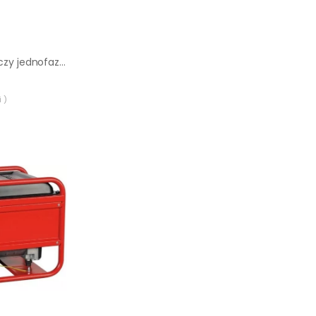
Agregat prądotwórczy jednofazowy Wacker Neuson GV 5000A
 )