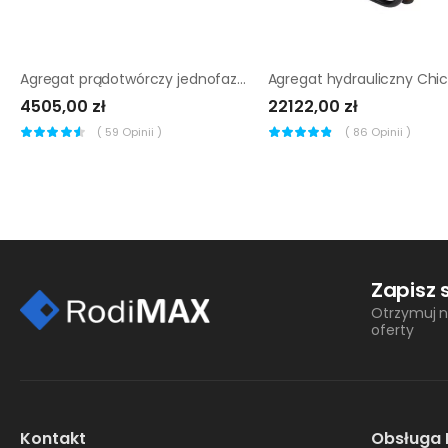
Agregat prądotwórczy jednofazowy Endress ESE 6000 BS
4505,00 zł
22122,00 zł
(
59
Opinii )
(
86
Opinii )
Zapisz 
Otrzymuj n
oferty
Kontakt
Obsługa 