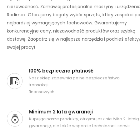
niezawodność. Zamawiaj profesjonalne maszyny i urządzeni
Rodimax. Oferujemy bogaty wybór sprzętu, który zaspokoi p
najbardziej wymagających fachowców. Gwarantujemy
konkurencyjne ceny, niezawodność produktów oraz szybką
dostawę. Zaopatrz się w najlepsze narzędzia i podnieś efekt
swojej pracy!
100% bezpieczna płatność
Nasz sklep zapewnia pełne bezpieczeństwo
transakcji
finansowych.
Minimum 2 lata gwarancji
Kupując nasze produkty, otrzymujesz nie tylko 2-letnią
gwarancję, ale także wsparcie techniczne i serwis.