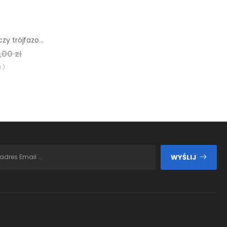
Agregat prądotwórczy trójfazowy Endress ESE 606 DHS-GT
,00 zł
 )
WYŚLIJ