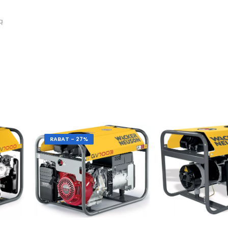
ą
RABAT - 27%