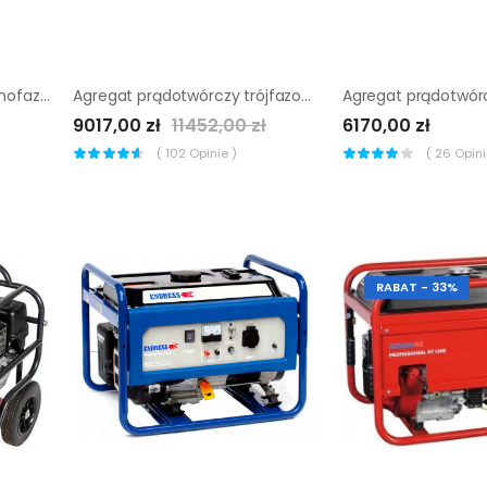
Agregat prądotwórczy jednofazowy Wacker Neuson GV 7000A
Agregat prądotwórczy trójfazowy Wacker Neuson GV 7003A
9017,00 zł
11452,00 zł
6170,00 zł
(
102
Opinie )
(
26
Opinii
RABAT - 33%