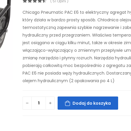
( 51 Opini )
Chicago Pneumatic PAC E6 to elektryczny agregat hy
który działa w bardzo prosty sposób. Chłodnica olejo
termostatyczną zapewnia szybkie nagrzewanie i zabe
hydrauliczny przed przegrzaniem. Właściwa tempera
jest osiągana w ciągu kilku minut, także w okresie z
włączająco-wyłączający o zmiennym przepływie umo
zmianę narzędzia i płynny rozruch. Narzędzia hydraul
pobierają całkowitą moc bezpośrednio z agregatu za
PAC E6 nie posiada węży hydraulicznych. Dostarczany
olejem hydraulicznym (2 opakowania po 4 L)
Dodaj do koszyka