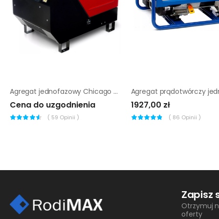
Agregat jednofazowy Chicago Pneumatic CPPG 14AS |
Cena do uzgodnienia
1927,00 zł
(
59
Opinii )
(
86
Opinii )
Zapisz 
Otrzymuj n
oferty