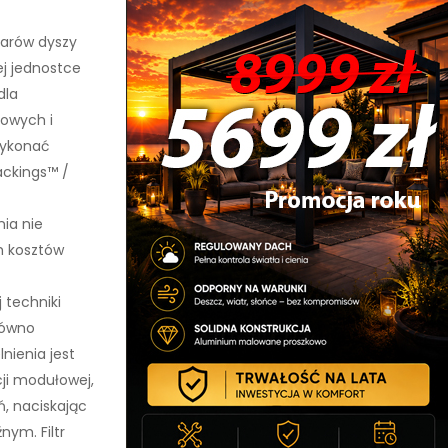
arów dyszy
ej jednostce
dla
lowych i
wykonać
ackings™ /
ia nie
ch kosztów
 techniki
równo
nienia jest
cji modułowej,
ń, naciskając
nym. Filtr