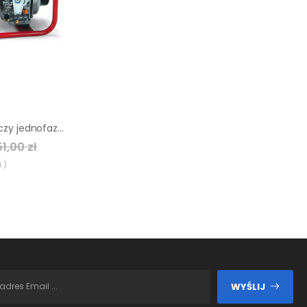
Agregat prądotwórczy jednofazowy Endress ESE 604 YS DI
1,00 zł
 )
WYŚLIJ