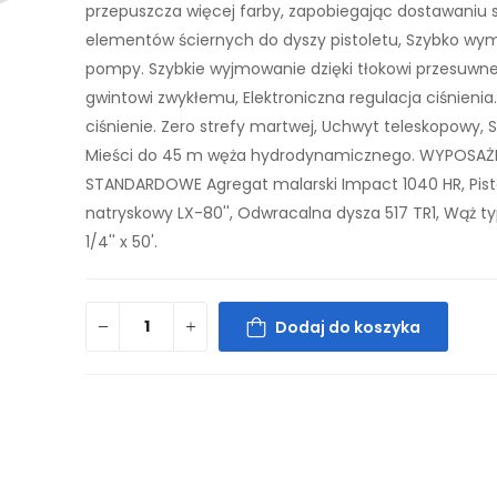
przepuszcza więcej farby, zapobiegając dostawaniu s
elementów ściernych do dyszy pistoletu, Szybko wy
pompy. Szybkie wyjmowanie dzięki tłokowi przesuwn
gwintowi zwykłemu, Elektroniczna regulacja ciśnienia.
ciśnienie. Zero strefy martwej, Uchwyt teleskopowy, S
Mieści do 45 m węża hydrodynamicznego. WYPOSAŻ
STANDARDOWE Agregat malarski Impact 1040 HR, Pist
natryskowy LX-80'', Odwracalna dysza 517 TR1, Wąż ty
1/4'' x 50'.
Dodaj do koszyka