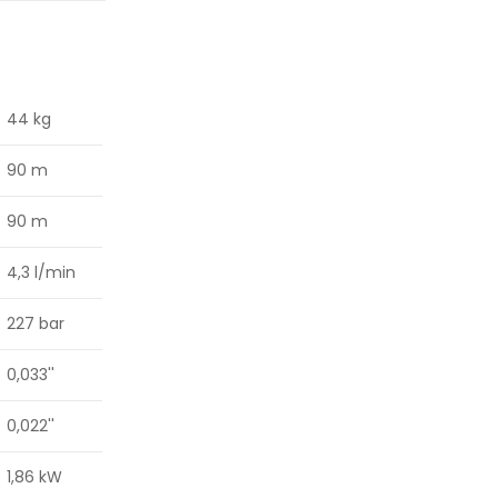
44 kg
90 m
90 m
4,3 l/min
227 bar
0,033''
0,022''
1,86 kW