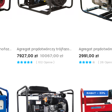
Agregat prądotwórczy jednofazowy Sumera Motor smg-7M-H-avr
Agregat prądotwórczy trójfazowy Sumera Motor SMG-9TE-K
7927,00 zł
10067,00 zł
2991,00 zł
(
102
Opinie )
(
26
Opinii
RABAT - 33%