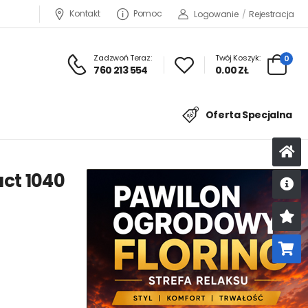
Kontakt
Pomoc
Logowanie
/
Rejestracja
Zadzwoń Teraz:
Twój Koszyk:
0
760 213 554
0.00 ZŁ
Oferta Specjalna
ct 1040
U
K