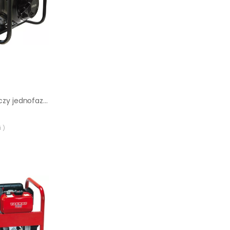
Agregat prądotwórczy jednofazowy Sumera Motor SMG-3M-K
 )