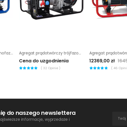
Agregat prądotwórczy jednofazowy Endress ESE 3200 P
Agregat prądotwórczy trójfazowy Sumera Motor Smg-15Te-L-Avr
Cena do uzgodnienia
12369,00 zł
1645
(
32
Opinie )
(
46
Opinii
się do naszego newslettera
ajświeższe informacje, wyprzedaże i