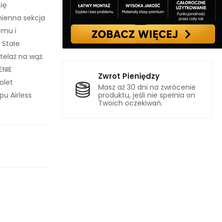
ię
mienna sekcja
emu i
 Stałe
telaż na wąż.
ENIE
Zwrot Pieniędzy
olet
Masz aż 30 dni na zwrócenie
pu Airless
produktu, jeśli nie spełnia on
Twoich oczekiwań.