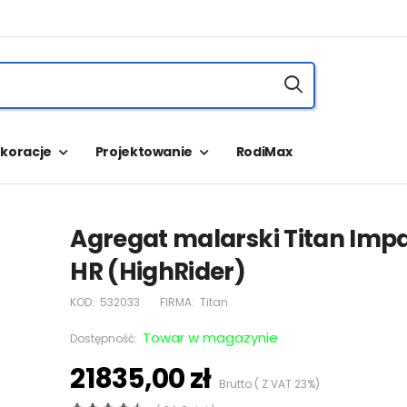
koracje
Projektowanie
RodiMax
Agregat malarski Titan Impa
HR (HighRider)
KOD:
532033
FIRMA:
Titan
Towar w magazynie
Dostępność:
21835,00 zł
Brutto ( Z VAT 23%)