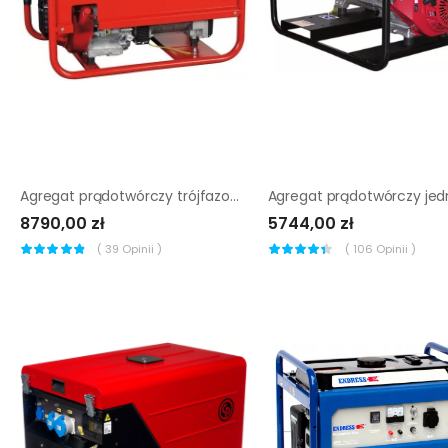
Agregat prądotwórczy trójfazowy Endress ESE 506 DHS-GT
8790,00 zł
5744,00 zł
(
39
Opinii )
(
106
Opinii )