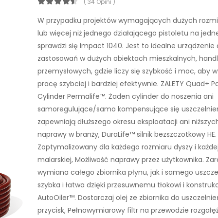
( 34 Opini )
W przypadku projektów wymagających dużych rozmi
lub więcej niż jednego działającego pistoletu na jedn
sprawdzi się Impact 1040. Jest to idealne urządzenie 
zastosowań w dużych obiektach mieszkalnych, hand
przemysłowych, gdzie liczy się szybkość i moc, aby 
pracę szybciej i bardziej efektywnie. ZALETY Quad+ P
Cylinder Permalife™. Żaden cylinder do noszenia ani
samoregulujące/samo kompensujące się uszczelnien
zapewniają dłuższego okresu eksploatacji ani niższy
naprawy w branży, DuraLife™ silnik bezszczotkowy HE.
Zoptymalizowany dla każdego rozmiaru dyszy i każdej
malarskiej, Możliwość naprawy przez użytkownika. Za
wymiana całego zbiornika płynu, jak i samego uszczel
szybka i łatwa dzięki przesuwnemu tłokowi i konstruk
AutoOiler™. Dostarczaj olej ze zbiornika do uszczelnie
przycisk, Pełnowymiarowy filtr na przewodzie rozgałęź