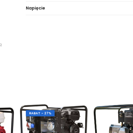
Napięcie
ą
RABAT - 27%