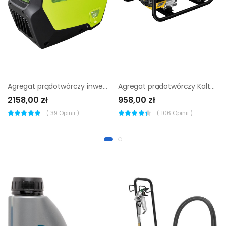
Agregat prądotwórczy inwertorowy K&S KSB 21I
Agregat prądotwórczy Kaltmann K-PGB2500 EU5
2158,00 zł
958,00 zł
(
39
Opinii )
(
106
Opinii )