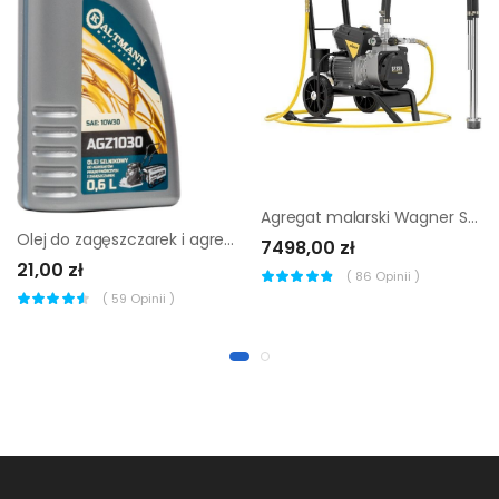
Agregat malarski Wagner SF-23 Pro
Olej do zagęszczarek i agregatów Kaltmann 10W30 0,6 l
7498,00 zł
21,00 zł
(
86
Opinii )
(
59
Opinii )