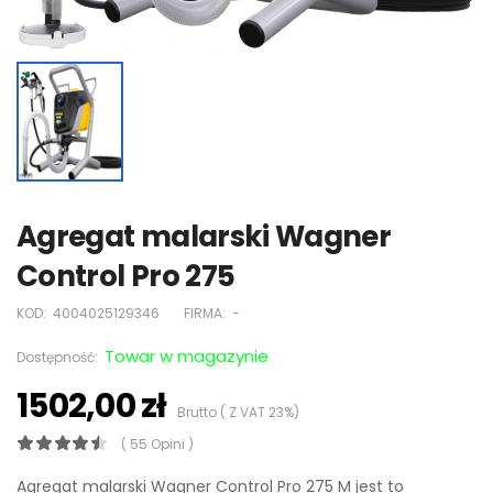
Agregat malarski Wagner
Control Pro 275
KOD:
4004025129346
FIRMA:
-
Towar w magazynie
Dostępność:
1502,00 zł
Brutto ( Z VAT 23%)
( 55 Opini )
Agregat malarski Wagner Control Pro 275 M jest to