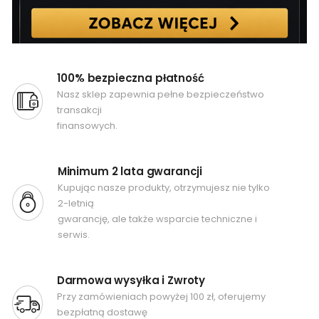
100% bezpieczna płatność
Nasz sklep zapewnia pełne bezpieczeństwo
transakcji
finansowych.
Minimum 2 lata gwarancji
Kupując nasze produkty, otrzymujesz nie tylko
2-letnią
gwarancję, ale także wsparcie techniczne i
serwis.
Darmowa wysyłka i Zwroty
Przy zamówieniach powyżej 100 zł, oferujemy
bezpłatną dostawę