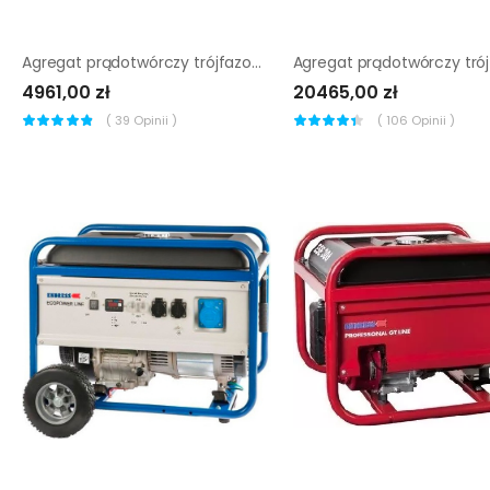
Agregat prądotwórczy trójfazowy Endress ESE 6000 DBS
4961,00 zł
20465,00 zł
(
39
Opinii )
(
106
Opinii )