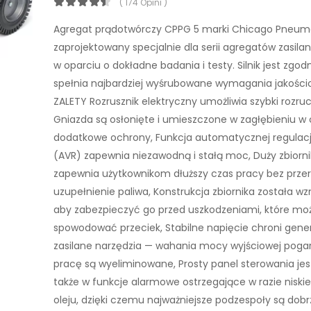
( 174 Opini )
Agregat prądotwórczy CPPG 5 marki Chicago Pneuma
zaprojektowany specjalnie dla serii agregatów zasil
w oparciu o dokładne badania i testy. Silnik jest zgodn
spełnia najbardziej wyśrubowane wymagania jakości
ZALETY Rozrusznik elektryczny umożliwia szybki rozru
Gniazda są osłonięte i umieszczone w zagłębieniu w 
dodatkowe ochrony, Funkcja automatycznej regulacj
(AVR) zapewnia niezawodną i stałą moc, Duży zbiorni
zapewnia użytkownikom dłuższy czas pracy bez prze
uzupełnienie paliwa, Konstrukcja zbiornika została w
aby zabezpieczyć go przed uszkodzeniami, które mo
spowodować przeciek, Stabilne napięcie chroni gener
zasilane narzędzia — wahania mocy wyjściowej poga
pracę są wyeliminowane, Prosty panel sterowania je
także w funkcje alarmowe ostrzegające w razie nisk
oleju, dzięki czemu najważniejsze podzespoły są dobr