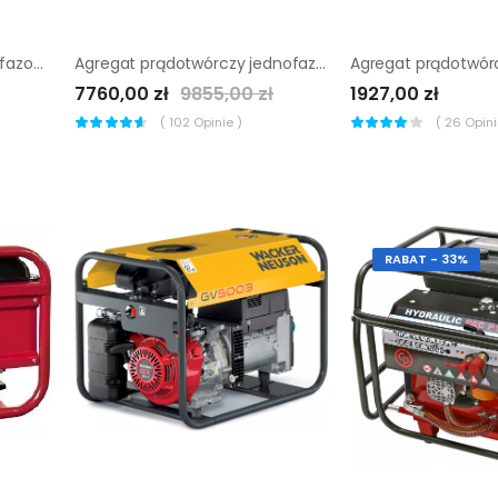
Agregat prądotwórczy trójfazowy Endress ESE 1006 DBS-GT
Agregat prądotwórczy jednofazowy Wacker Neuson GV 7000A
7760,00 zł
9855,00 zł
1927,00 zł
(
102
Opinie )
(
26
Opinii
RABAT - 33%