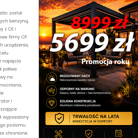
tic został
anych benzyną,
y z CE i
owe firmy CP.
ch urządzenia,
celu
i napięcia
k paliwa
rwy na
zmocniona,
że
ator i
rszające
st wyposażony
iego poziomu
ze chronione.