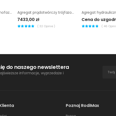
Agregat prądotwórczy jednofazowy Endress ESE 306 HS-GT
Agregat prądotwórczy trójfazowy Wacker Neuson GV 5003A
7433,00 zł
Cena do uzgodn
(
32
Opinie )
(
46
Opinii
się do naszego newslettera
ajświeższe informacje, wyprzedaże i
Klienta
Poznaj RodiMax
ości
Praca