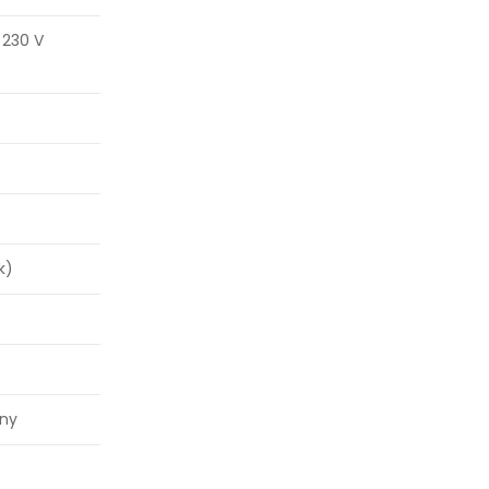
x 230 V
k)
zny