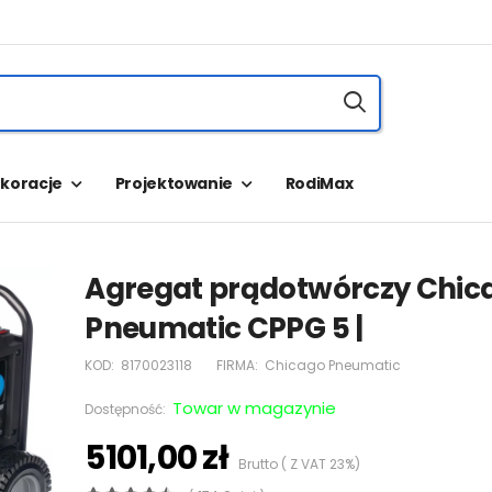
koracje
Projektowanie
RodiMax
Agregat prądotwórczy Chic
Pneumatic CPPG 5 |
KOD:
8170023118
FIRMA:
Chicago Pneumatic
Towar w magazynie
Dostępność:
5101,00 zł
Brutto ( Z VAT 23%)