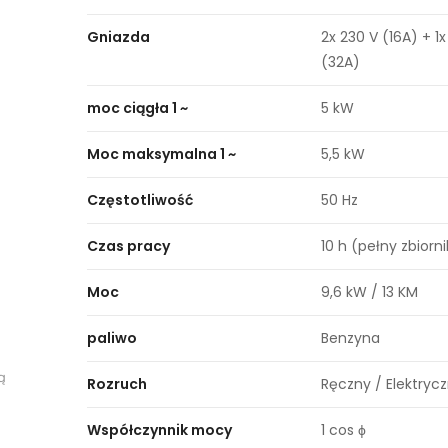
Gniazda
2x 230 V (16A) + 1
(32A)
moc ciągła 1 ~
5 kW
Moc maksymalna 1 ~
5,5 kW
Częstotliwość
50 Hz
Czas pracy
10 h (pełny zbiorni
Moc
9,6 kW / 13 KM
paliwo
Benzyna
ą
Rozruch
Ręczny / Elektryc
Współczynnik mocy
1 cos ϕ