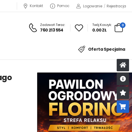
Kontakt
Pomoc
Logowanie
/
Rejestracja
Zadzwoń Teraz:
Twój Koszyk:
0
760 213 554
0.00 ZŁ
Oferta Specjalna
ago
U
K