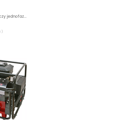
Agregat prądotwórczy jednofazowy Endress ESE 3200 P
 )