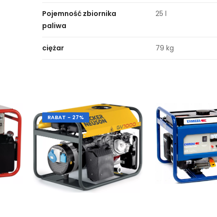
Pojemność zbiornika
25 l
paliwa
ciężar
79 kg
RABAT - 27%