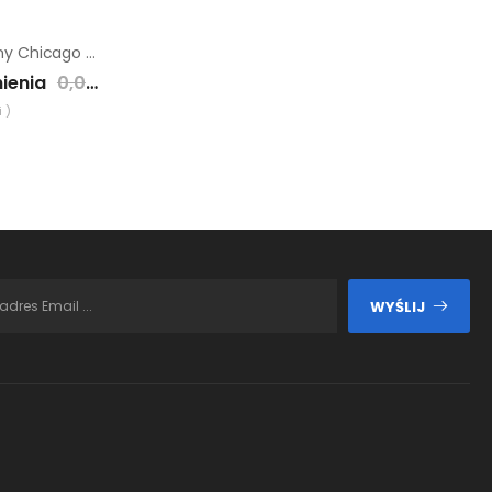
Agregat hydrauliczny Chicago Pneumatic PAC P18
ienia
0,00 zł
 )
WYŚLIJ