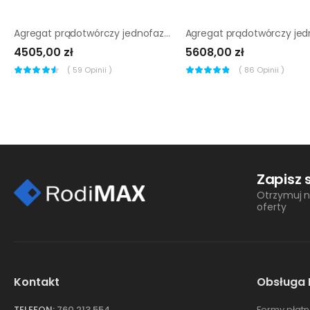
Agregat prądotwórczy jednofazowy Endress ESE 6000 BS
4505,00 zł
5608,00 zł
(
59
Opinii )
(
86
Opinii )
Zapisz 
Otrzymuj n
oferty
Kontakt
Obsługa 
TELEFON:
760 213 554
Formy płatn