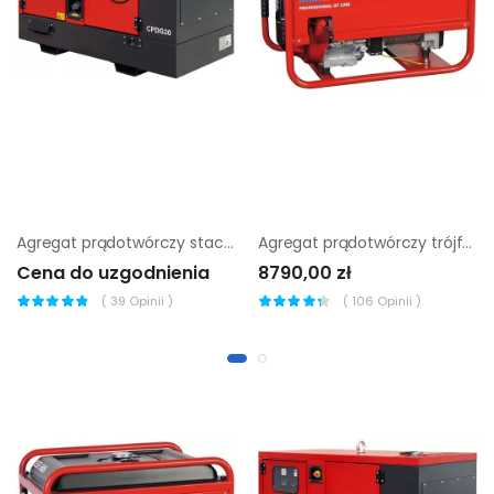
Agregat prądotwórczy stacjonarny Chicago Pneumatic CPDG 9
Agregat prądotwórczy trójfazowy Endress ESE 506 DHS-GT
Cena do uzgodnienia
8790,00 zł
(
39
Opinii )
(
106
Opinii )