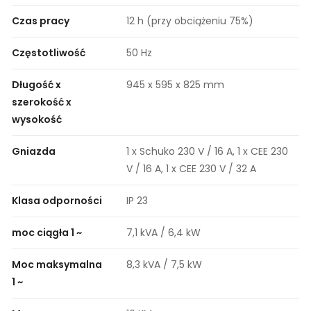
Czas pracy
12 h (przy obciążeniu 75%)
Częstotliwość
50 Hz
Długość x
945 x 595 x 825 mm
szerokość x
wysokość
Gniazda
1 x Schuko 230 V / 16 A, 1 x CEE 230
V / 16 A, 1 x CEE 230 V / 32 A
Klasa odporności
IP 23
moc ciągła 1 ~
7,1 kVA / 6,4 kW
Moc maksymalna
8,3 kVA / 7,5 kW
1 ~