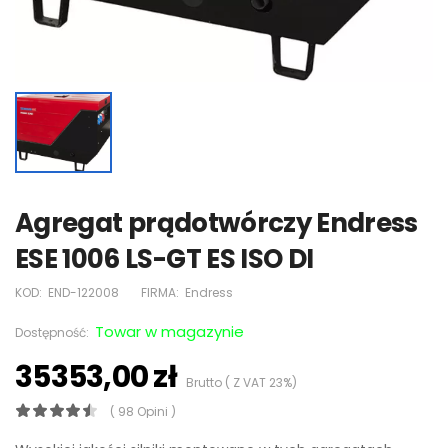
Agregat prądotwórczy Endress
ESE 1006 LS-GT ES ISO DI
KOD:
END-122008
FIRMA:
Endress
Towar w magazynie
Dostępność:
35353,00 zł
Brutto ( Z VAT 23%)
( 98 Opini )