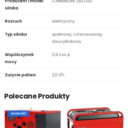
Producent i model
LOMBARDINI 25LD330
silnika
Rozruch
elektryczny
Typ silnika
spalinowy, czterosuwowy,
dwucylindrowy
Współczynnik
0,9 cos ϕ
mocy
Zużycie paliwa
2,0 l/h
Polecane Produkty
NOWOŚĆ