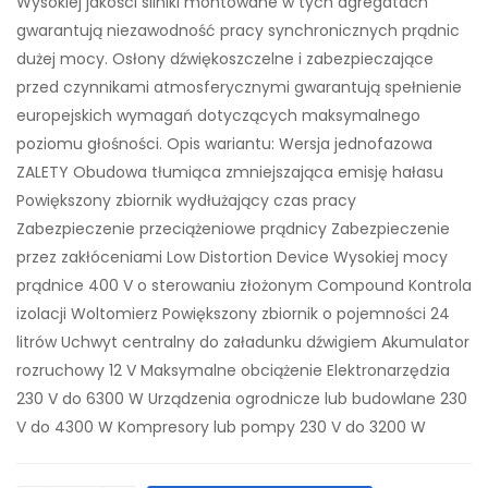
Wysokiej jakości silniki montowane w tych agregatach
gwarantują niezawodność pracy synchronicznych prądnic
dużej mocy. Osłony dźwiękoszczelne i zabezpieczające
przed czynnikami atmosferycznymi gwarantują spełnienie
europejskich wymagań dotyczących maksymalnego
poziomu głośności. Opis wariantu: Wersja jednofazowa
ZALETY Obudowa tłumiąca zmniejszająca emisję hałasu
Powiększony zbiornik wydłużający czas pracy
Zabezpieczenie przeciążeniowe prądnicy Zabezpieczenie
przez zakłóceniami Low Distortion Device Wysokiej mocy
prądnice 400 V o sterowaniu złożonym Compound Kontrola
izolacji Woltomierz Powiększony zbiornik o pojemności 24
litrów Uchwyt centralny do załadunku dźwigiem Akumulator
rozruchowy 12 V Maksymalne obciążenie Elektronarzędzia
230 V do 6300 W Urządzenia ogrodnicze lub budowlane 230
V do 4300 W Kompresory lub pompy 230 V do 3200 W