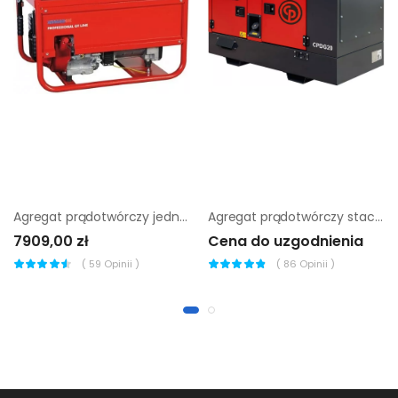
Agregat prądotwórczy jednofazowy Endress ESE 606 HS-GT
Agregat prądotwórczy stacjonarny Chicago Pneumatic CPDG 14
7909,00 zł
Cena do uzgodnienia
(
59
Opinii )
(
86
Opinii )