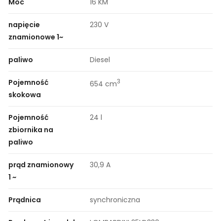
Moc
16 KM
napięcie
230 V
znamionowe 1~
paliwo
Diesel
Pojemność
3
654 cm
skokowa
Pojemność
24 l
zbiornika na
paliwo
prąd znamionowy
30,9 A
1 ~
Prądnica
synchroniczna