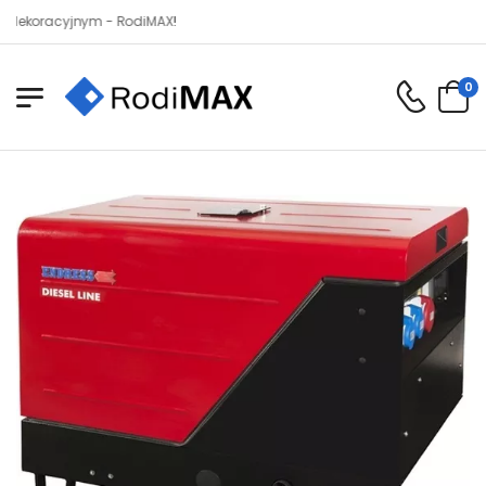
oracyjnym - RodiMAX!
0