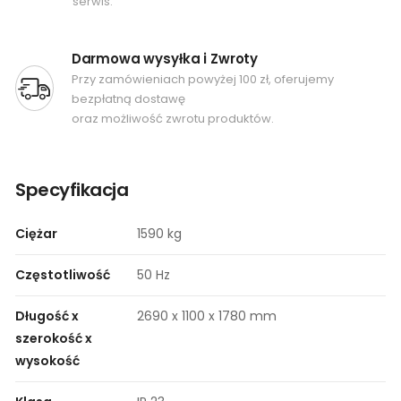
serwis.
Darmowa wysyłka i Zwroty
Przy zamówieniach powyżej 100 zł, oferujemy
bezpłatną dostawę
oraz możliwość zwrotu produktów.
Specyfikacja
Ciężar
1590 kg
Częstotliwość
50 Hz
Długość x
2690 x 1100 x 1780 mm
szerokość x
wysokość