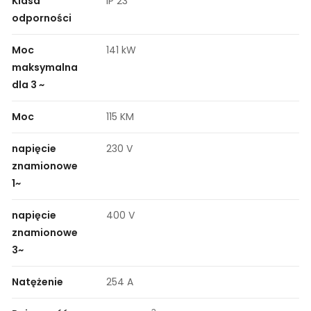
Klasa
IP 23
odporności
Moc
141 kW
maksymalna
dla 3 ~
Moc
115 KM
napięcie
230 V
znamionowe
1~
napięcie
400 V
znamionowe
3~
Natężenie
254 A