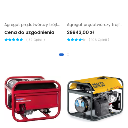
Agregat prądotwórczy trójfazowy Endress ESE 20 YW
Agregat prądotwórczy trójfazowy Endress ESE 2006 DBS-GT ES
Cena do uzgodnienia
29943,00 zł
(
39
Opinii )
(
106
Opinii )