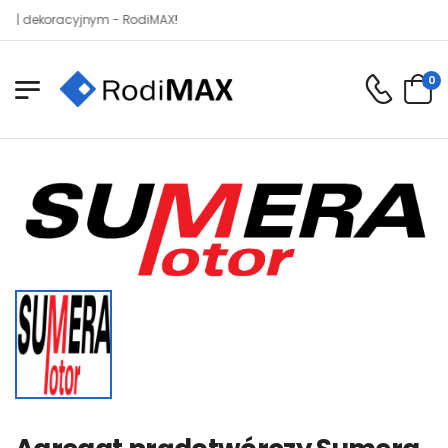
koracyjnym - RodiMAX!
0