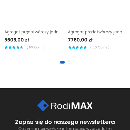
Agregat prądotwórczy jednofazowy Endress ESE 306 HS-GT
Agregat prądotwórczy jednofazowy Wacker Neuson GV 7000A
5608,00 zł
7760,00 zł
(
59
Opinii )
(
86
Opinii )
Zapisz się do naszego newslettera
Otrzymuj najświeższe informacje, wyprzedaże i