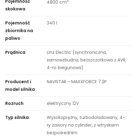
Pojemność
3
4800 cm
skokowa
Pojemność
340 l
zbiornika na
paliwo
Prądnica
Linz Electric (synchroniczna,
samowzbudna, bezszczotkowa z AVR,
4-ro biegunowa)
Producent i
NAVISTAR - MAXXFORCE 7.2P
model silnika
Rozruch
elektryczny 12V
Typ silnika
Wysokoprężny, turbodoładowany, 4-
ry zawory na cylinder, z wtryskiem
bezpośrednim