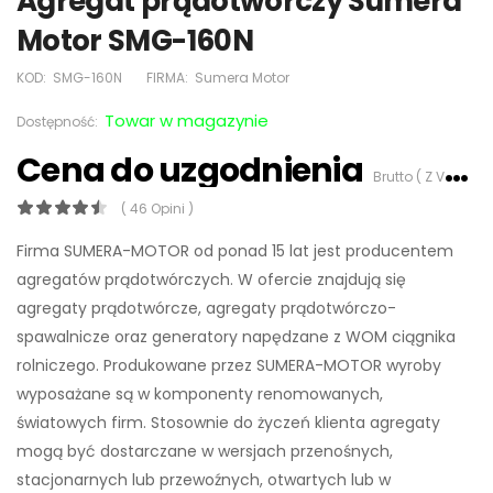
Agregat prądotwórczy Sumera
Motor SMG-160N
KOD:
SMG-160N
FIRMA:
Sumera Motor
Towar w magazynie
Dostępność:
Cena do uzgodnienia
Brutto ( Z VAT 23%)
( 46 Opini )
Firma SUMERA-MOTOR od ponad 15 lat jest producentem
agregatów prądotwórczych. W ofercie znajdują się
agregaty prądotwórcze, agregaty prądotwórczo-
spawalnicze oraz generatory napędzane z WOM ciągnika
rolniczego. Produkowane przez SUMERA-MOTOR wyroby
wyposażane są w komponenty renomowanych,
światowych firm. Stosownie do życzeń klienta agregaty
mogą być dostarczane w wersjach przenośnych,
stacjonarnych lub przewoźnych, otwartych lub w