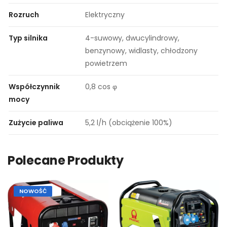
Rozruch
Elektryczny
Typ silnika
4-suwowy, dwucylindrowy,
benzynowy, widlasty, chłodzony
powietrzem
Współczynnik
0,8 cos φ
mocy
Zużycie paliwa
5,2 l/h (obciążenie 100%)
Polecane Produkty
NOWOŚĆ