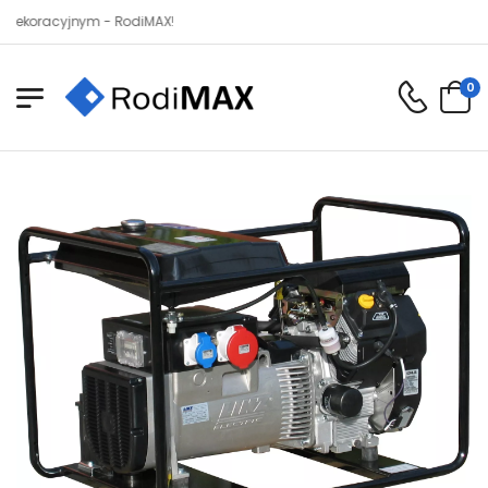
acyjnym - RodiMAX!
0