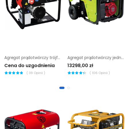
Agregat prądotwórczy trójfazowy Endress ESE 906 DLS ES DI
Agregat prądotwórczy jednofazowy Pramac S8000 AVR
Cena do uzgodnienia
13298,00 zł
(
39
Opinii )
(
106
Opinii )