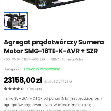
Agregat prądotwórczy Sumera
Motor SMG-16TE-K-AVR + SZR
KOD:
SMG-16TE-K-AVR-SZR
FIRMA:
Sumera Motor
Towar w magazynie
Dostępność:
23158,00 zł
Brutto ( Z VAT 23%)
( 160 Opini )
Firma SUMERA-MOTOR od ponad 15 lat jest producentem
agregatów prądotwórczych. W ofercie znajdują się