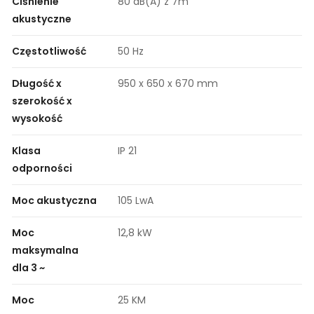
Ciśnienie
80 dB(A) z 7m
akustyczne
Częstotliwość
50 Hz
Długość x
950 x 650 x 670 mm
szerokość x
wysokość
Klasa
IP 21
odporności
Moc akustyczna
105 LwA
Moc
12,8 kW
maksymalna
dla 3 ~
Moc
25 KM