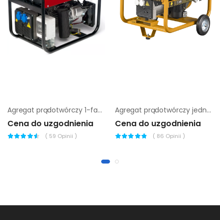
Agregat prądotwórczy 1-fazowy Chicago Pneumatic cppg 5p STD
Agregat prądotwórczy jednofazowy Benza E-5000-N
Cena do uzgodnienia
Cena do uzgodnienia
(
59
Opinii )
(
86
Opinii )