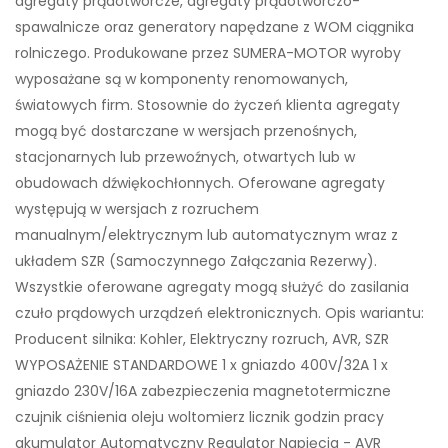
agregaty prądotwórcze, agregaty prądotwórczo-
spawalnicze oraz generatory napędzane z WOM ciągnika
rolniczego. Produkowane przez SUMERA-MOTOR wyroby
wyposażane są w komponenty renomowanych,
światowych firm. Stosownie do życzeń klienta agregaty
mogą być dostarczane w wersjach przenośnych,
stacjonarnych lub przewoźnych, otwartych lub w
obudowach dźwiękochłonnych. Oferowane agregaty
występują w wersjach z rozruchem
manualnym/elektrycznym lub automatycznym wraz z
układem SZR (Samoczynnego Załączania Rezerwy).
Wszystkie oferowane agregaty mogą służyć do zasilania
czuło prądowych urządzeń elektronicznych. Opis wariantu:
Producent silnika: Kohler, Elektryczny rozruch, AVR, SZR
WYPOSAŻENIE STANDARDOWE 1 x gniazdo 400V/32A 1 x
gniazdo 230V/16A zabezpieczenia magnetotermiczne
czujnik ciśnienia oleju woltomierz licznik godzin pracy
akumulator Automatyczny Regulator Napięcia - AVR