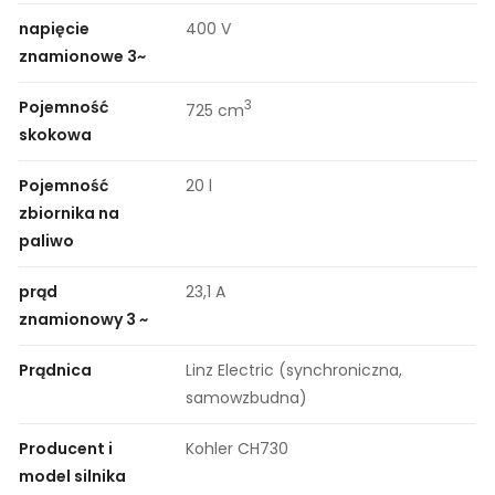
napięcie
400 V
znamionowe 3~
Pojemność
3
725 cm
skokowa
Pojemność
20 l
zbiornika na
paliwo
prąd
23,1 A
znamionowy 3 ~
Prądnica
Linz Electric (synchroniczna,
samowzbudna)
Producent i
Kohler CH730
model silnika