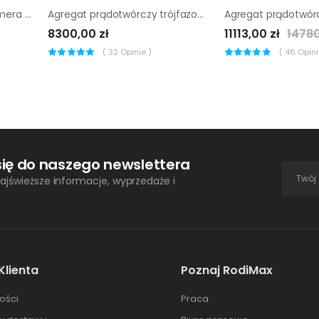
Agregat prądotwórczy Sumera Motor SMG-160N
Agregat prądotwórczy trójfazowy Pramac ES5000 AVR
8300,00 zł
11113,00 zł
14780
(
32
Opinie )
(
46
Opinii
się do naszego newslettera
ajświeższe informacje, wyprzedaże i
Klienta
Poznaj RodiMax
ości
Praca