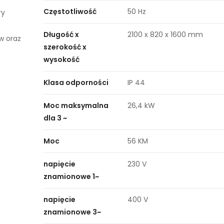
Częstotliwość
50 Hz
ry
Długość x
2100 x 820 x 1600 mm
w oraz
szerokość x
wysokość
Klasa odporności
IP 44
Moc maksymalna
26,4 kW
dla 3 ~
Moc
56 KM
napięcie
230 V
znamionowe 1~
napięcie
400 V
znamionowe 3~