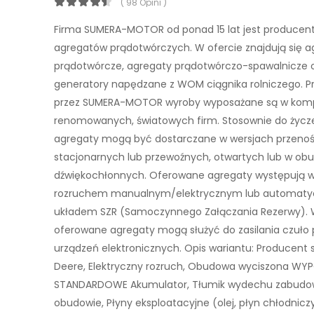
( 98 Opini )
Firma SUMERA-MOTOR od ponad 15 lat jest produce
agregatów prądotwórczych. W ofercie znajdują się a
prądotwórcze, agregaty prądotwórczo-spawalnicze 
generatory napędzane z WOM ciągnika rolniczego. 
przez SUMERA-MOTOR wyroby wyposażane są w kom
renomowanych, światowych firm. Stosownie do życze
agregaty mogą być dostarczane w wersjach przeno
stacjonarnych lub przewoźnych, otwartych lub w o
dźwiękochłonnych. Oferowane agregaty występują w
rozruchem manualnym/elektrycznym lub automaty
układem SZR (Samoczynnego Załączania Rezerwy). 
oferowane agregaty mogą służyć do zasilania czuło
urządzeń elektronicznych. Opis wariantu: Producent s
Deere, Elektryczny rozruch, Obudowa wyciszona WY
STANDARDOWE Akumulator, Tłumik wydechu zabudo
obudowie, Płyny eksploatacyjne (olej, płyn chłodniczy