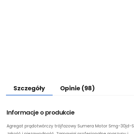
Szczegóły
Opinie
(98)
Informacje o produkcie
Agregat prądotwórczy trójfazowy Sumera Motor Smg-30jd-S
Jakość i niezawodność. Zamawiaj profesjonalne maszyny i