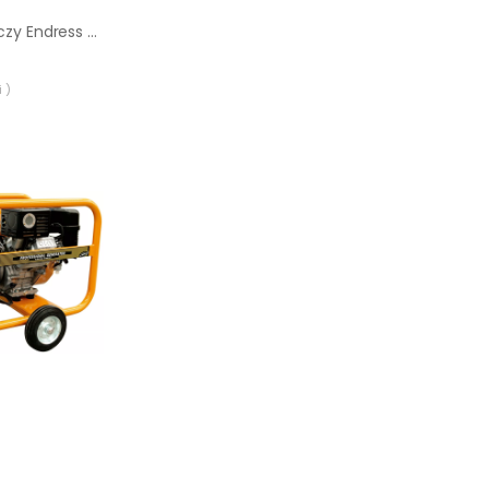
Agregat prądotwórczy Endress ese 908 DBG ES duplex silent
 )