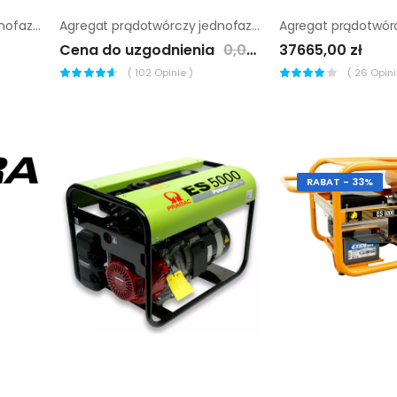
Agregat prądotwórczy jednofazowy Pramac P12000 AVR
Agregat prądotwórczy jednofazowy Benza ES-5000-N-AVR
Cena do uzgodnienia
0,00 zł
37665,00 zł
(
102
Opinie )
(
26
Opinii
RABAT - 33%