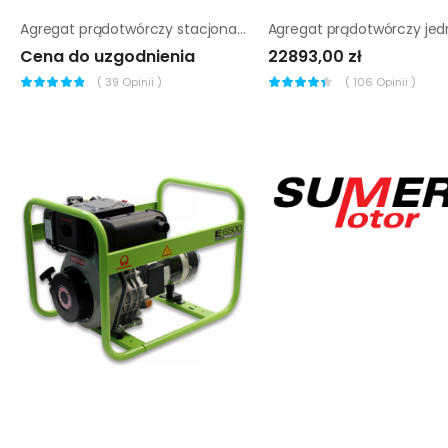
Agregat prądotwórczy stacjonarny Chicago Pneumatic CPDG 30
Cena do uzgodnienia
22893,00 zł
(
39
Opinii )
(
106
Opinii )