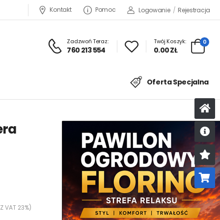
Kontakt
Pomoc
Logowanie
/
Rejestracja
Zadzwoń Teraz:
Twój Koszyk:
0
760 213 554
0.00 ZŁ
Oferta Specjalna
era
U
K
 Z VAT 23%)