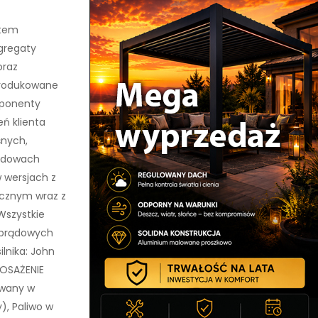
ntem
gregaty
oraz
Produkowane
ponenty
ń klienta
śnych,
budowach
 wersjach z
cznym wraz z
Wszystkie
 prądowych
ilnika: John
POSAŻENIE
wany w
), Paliwo w