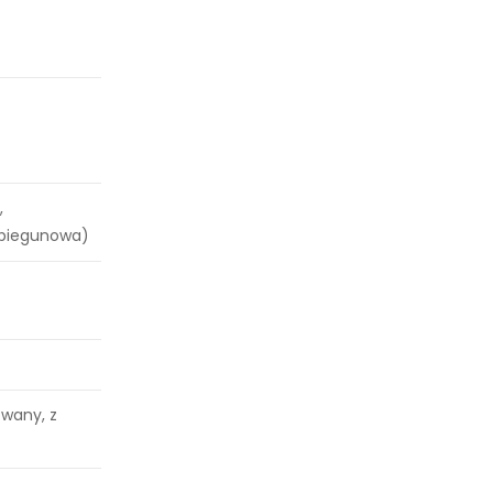
,
 biegunowa)
wany, z