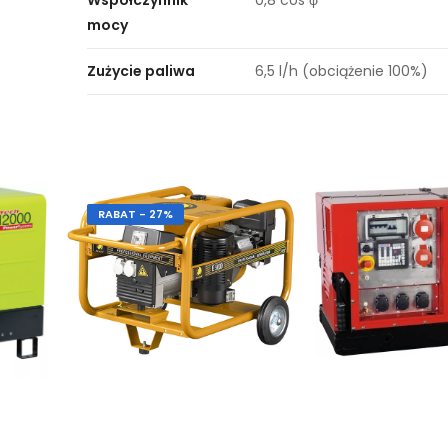
Współczynnik
0,8 cos φ
mocy
Zużycie paliwa
6,5 l/h (obciążenie 100%)
RABAT - 27%