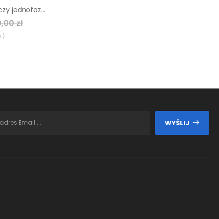
Agregat prądotwórczy jednofazowy Benza ES-8000
,00 zł
 )
WYŚLIJ