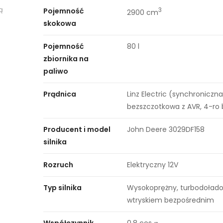
ą
Pojemność
3
2900 cm
skokowa
Pojemność
80 l
zbiornika na
paliwo
Prądnica
Linz Electric (synchroniczna
bezszczotkowa z AVR, 4-ro
Producent i model
John Deere 3029DF158
silnika
Rozruch
Elektryczny 12V
Typ silnika
Wysokoprężny, turbodołado
wtryskiem bezpośrednim