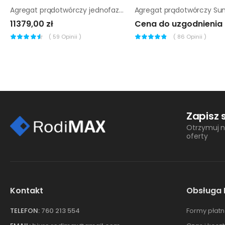
Agregat prądotwórczy jednofazowy Pramac E6500
11379,00 zł
Cena do uzgodnienia
(
59
Opinii )
(
86
Opinii )
Zapisz 
Otrzymuj n
oferty
Kontakt
Obsługa 
TELEFON:
760 213 554
Formy płatn