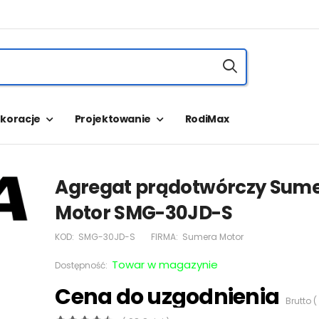
koracje
Projektowanie
RodiMax
Agregat prądotwórczy Sum
Motor SMG-30JD-S
KOD:
SMG-30JD-S
FIRMA:
Sumera Motor
Towar w magazynie
Dostępność:
Cena do uzgodnienia
Brutto (