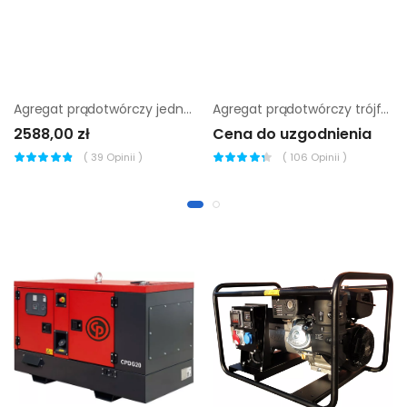
Agregat prądotwórczy jednofazowy Pramac WX 3200
Agregat prądotwórczy trójfazowy Endress ESE 67 PW/MS
2588,00 zł
Cena do uzgodnienia
(
39
Opinii )
(
106
Opinii )