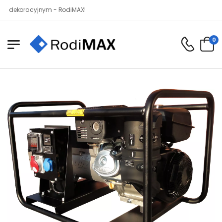
oracyjnym - RodiMAX!
0