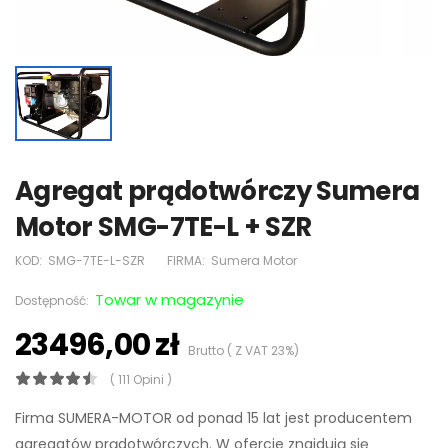
Agregat prądotwórczy Sumera
Motor SMG-7TE-L + SZR
KOD:
SMG-7TE-L-SZR
FIRMA:
Sumera Motor
Towar w magazynie
Dostępność:
23496,00 zł
Brutto ( Z VAT 23%)
( 111 Opini )
Firma SUMERA-MOTOR od ponad 15 lat jest producentem
agregatów prądotwórczych. W ofercie znajdują się