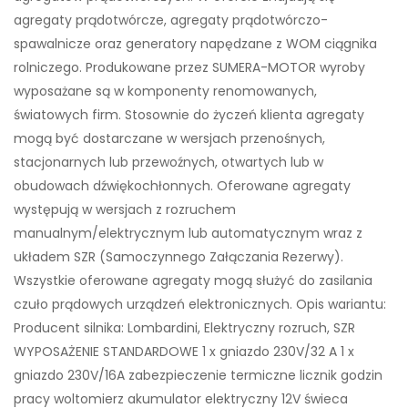
agregaty prądotwórcze, agregaty prądotwórczo-
spawalnicze oraz generatory napędzane z WOM ciągnika
rolniczego. Produkowane przez SUMERA-MOTOR wyroby
wyposażane są w komponenty renomowanych,
światowych firm. Stosownie do życzeń klienta agregaty
mogą być dostarczane w wersjach przenośnych,
stacjonarnych lub przewoźnych, otwartych lub w
obudowach dźwiękochłonnych. Oferowane agregaty
występują w wersjach z rozruchem
manualnym/elektrycznym lub automatycznym wraz z
układem SZR (Samoczynnego Załączania Rezerwy).
Wszystkie oferowane agregaty mogą służyć do zasilania
czuło prądowych urządzeń elektronicznych. Opis wariantu:
Producent silnika: Lombardini, Elektryczny rozruch, SZR
WYPOSAŻENIE STANDARDOWE 1 x gniazdo 230V/32 A 1 x
gniazdo 230V/16A zabezpieczenie termiczne licznik godzin
pracy woltomierz akumulator elektryczny 12V świeca