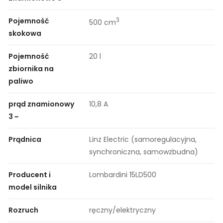
Pojemność
3
500 cm
skokowa
Pojemność
20 l
zbiornika na
paliwo
prąd znamionowy
10,8 A
3 ~
Prądnica
Linz Electric (samoregulacyjna,
synchroniczna, samowzbudna)
Producent i
Lombardini 15LD500
model silnika
Rozruch
ręczny/elektryczny