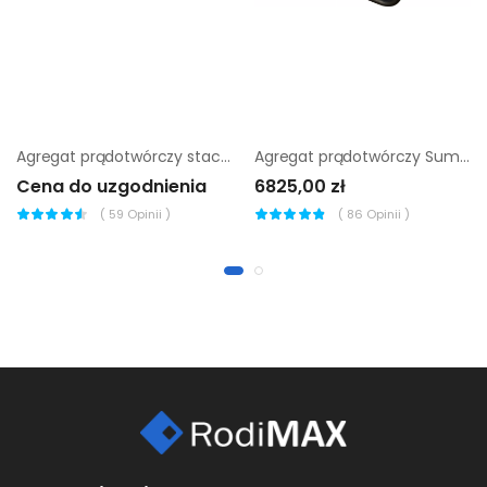
Agregat prądotwórczy stacjonarny Chicago Pneumatic CPDG 14
Agregat prądotwórczy Sumera Motor SMG-7ME-K-AVR
Cena do uzgodnienia
6825,00 zł
(
59
Opinii )
(
86
Opinii )