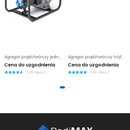
Agregat prądotwórczy jednofazowy Chicago Pneumatic cppg 6P
Agregat prądotwórczy trójfazowy Endress ESE 50 YW/AS
Cena do uzgodnienia
Cena do uzgodnienia
(
59
Opinii )
(
86
Opinii )