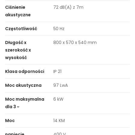
Ciśnienie
72 dB(A) z 7m
akustyczne
Częstotliwość
50 Hz
Długość x
800 x 570 x 540 mm
szerokość x
wysokość
Klasa odporności
IP 21
Moc akustyczna
97 LwA
Moc maksymalna
6 kW
dla 3 ~
Moc
14 KM
napięcie
400 V