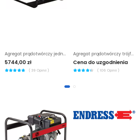
Agregat prądotwórczy jednofazowy Sumera Motor smg-7M-H-avr
Agregat prądotwórczy trójfazowy Endress ESE 415 VW
5744,00 zł
Cena do uzgodnienia
(
39
Opinii )
(
106
Opinii )