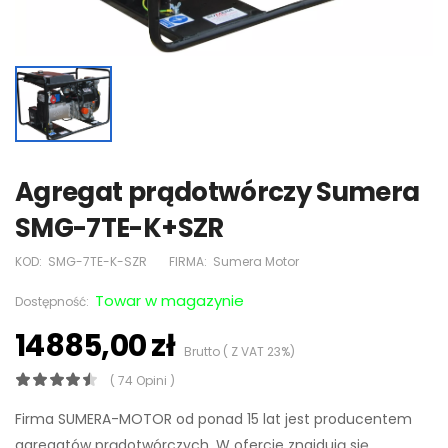
Agregat prądotwórczy Sumera
SMG-7TE-K+SZR
KOD:
SMG-7TE-K-SZR
FIRMA:
Sumera Motor
Towar w magazynie
Dostępność:
14885,00 zł
Brutto ( Z VAT 23%)
( 74 Opini )
Firma SUMERA-MOTOR od ponad 15 lat jest producentem
agregatów prądotwórczych. W ofercie znajdują się