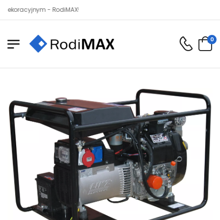
acyjnym - RodiMAX!
0