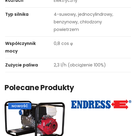
Rozruch
Elektryczny
Typ silnika
4-suwowy, jednocylindrowy,
benzynowy, chłodzony
powietrzem
Współczynnik
0,8 cos φ
mocy
Zużycie paliwa
2,3 l/h (obciążenie 100%)
Polecane Produkty
NOWOŚĆ