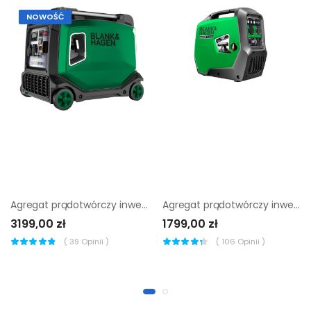
NOWOŚĆ
Agregat prądotwórczy inwerterowy 3.5 kW / 230 V TTD-BH-X5000E BLANK&HAGEN
Agregat prądotwórczy inwerterowy 1.8 kW / 230 V TTD-BH-X2000 BLANK&HAGEN
3199,00 zł
1799,00 zł
(
39
Opinii )
(
106
Opinii )