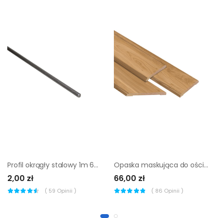
Profil okrągły stalowy 1m 6mm szary Standers
Opaska maskująca do ościeżnicy stałej Dąb Burgund Artens
2,00 zł
66,00 zł
(
59
Opinii )
(
86
Opinii )