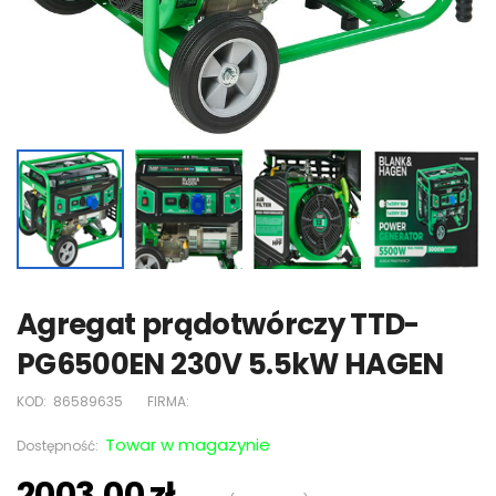
Agregat prądotwórczy TTD-
PG6500EN 230V 5.5kW HAGEN
KOD:
86589635
FIRMA:
Towar w magazynie
Dostępność:
2003,00 zł