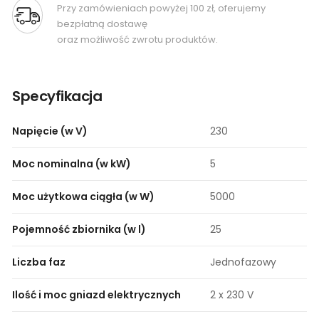
Przy zamówieniach powyżej 100 zł, oferujemy
bezpłatną dostawę
oraz możliwość zwrotu produktów.
Specyfikacja
Napięcie (w V)
230
Moc nominalna (w kW)
5
Moc użytkowa ciągła (w W)
5000
Pojemność zbiornika (w l)
25
Liczba faz
Jednofazowy
Ilość i moc gniazd elektrycznych
2 x 230 V