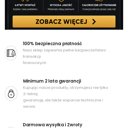
100% bezpieczna płatność
Nasz sklep zapewnia pełne bezpieczeństwo
transakcji
finansowych.
Minimum 2 lata gwarancji
Kupując nasze produkty, otrzymujesz nie tylko
2-letnią
gwarancję, ale także wsparcie techniczne i
serwis.
Darmowa wysyłka i Zwroty