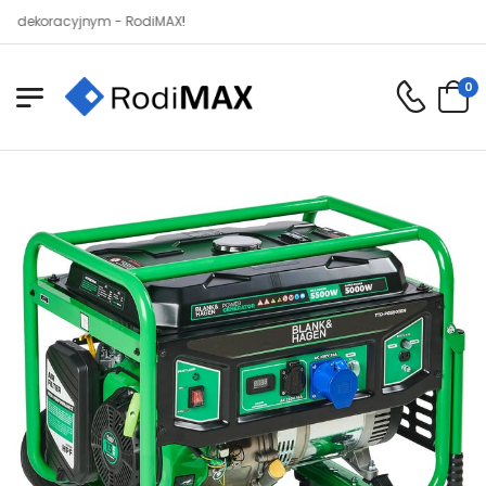
oracyjnym - RodiMAX!
0