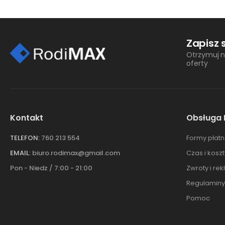
Zapisz 
Otrzymuj n
oferty
Kontakt
Obsługa 
TELEFON:
760 213 554
Formy płatn
EMAIL:
biuro.rodimax@gmail.com
Czas i kosz
Pon - Niedz / 7:00 - 21:00
Zwroty i re
Regulaminy
Pomoc