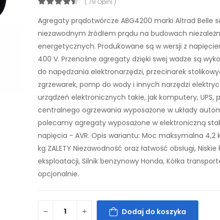
( 79 Opini )
Agregaty prądotwórcze ABG4200 marki Altrad Belle s
niezawodnym źródłem prądu na budowach niezależni
energetycznych. Produkowane są w wersji z napięcie
400 V. Przenośne agregaty dzięki swej wadze są wyk
do napędzania elektronarzędzi, przecinarek stolikowy
zgrzewarek, pomp do wody i innych narzędzi elektry
urządzeń elektronicznych takie, jak komputery, UPS, 
centralnego ogrzewania wyposażone w układy automa
polecamy agregaty wyposażone w elektroniczną stab
napięcia - AVR. Opis wariantu: Moc maksymalna 4,2 k
kg ZALETY Niezawodność oraz łatwość obsługi, Niskie 
eksploatacji, Silnik benzynowy Honda, Kółka transpor
opcjonalnie.
Dodaj do koszyka