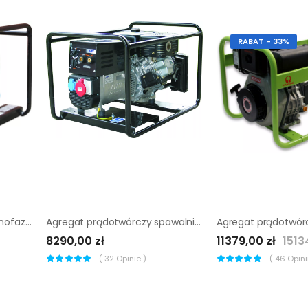
RABAT - 33%
Agregat prądotwórczy jednofazowy Sumera Motor SMG-5M-K
Agregat prądotwórczy spawalniczy Sumera Motor Smw-200dck-H
8290,00 zł
11379,00 zł
1513
(
32
Opinie )
(
46
Opinii