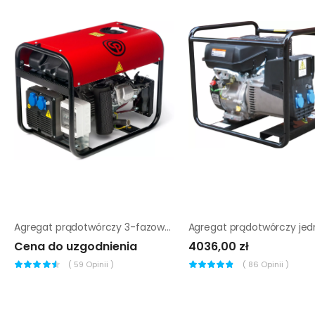
Agregat prądotwórczy 3-fazowy chicago pneumatic cppg 6.5P std
Cena do uzgodnienia
4036,00 zł
(
59
Opinii )
(
86
Opinii )