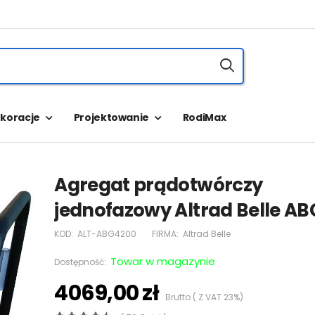
koracje
Projektowanie
RodiMax
Agregat prądotwórczy
jednofazowy Altrad Belle A
KOD:
ALT-ABG4200
FIRMA:
Altrad Belle
Towar w magazynie
Dostępność:
4069,00 zł
Brutto ( Z VAT 23%)