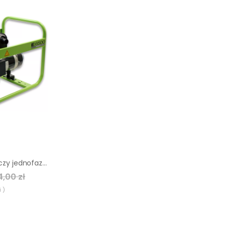
Agregat prądotwórczy jednofazowy Pramac E6500
4,00 zł
 )