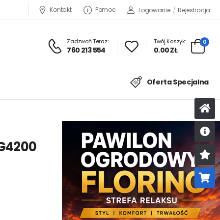
Kontakt
Pomoc
Logowanie
/
Rejestracja
Zadzwoń Teraz:
Twój Koszyk:
0
760 213 554
0.00 ZŁ
Oferta Specjalna
BG4200
U
K