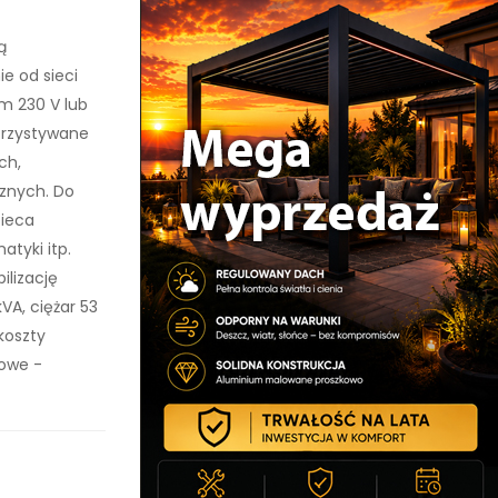
ą
e od sieci
m 230 V lub
orzystywane
ch,
cznych. Do
pieca
tyki itp.
ilizację
VA, ciężar 53
koszty
towe -