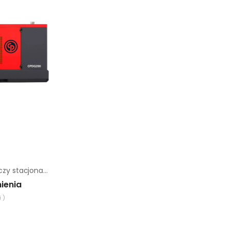
Agregat prądotwórczy stacjonarny Chicago Pneumatic Cpdg 200
ienia
 )