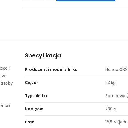
Specyfikacja
ość i
Producent i model silnika
Honda GX2
a w
Ciężar
53 kg
otrzeby
Typ silnika
Spalinowy 
ywność
Napięcie
230 V
Prąd
16,5 A (je