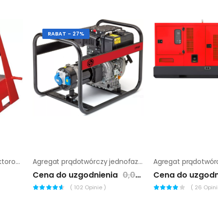
RABAT - 27%
Agregat prądotwórczy traktorowy Endress EZG 33/4
Agregat prądotwórczy jednofazowy Chicago Pneumatic cppg 6P
Cena do uzgodnienia
0,00 zł
Cena do uzgodn
(
102
Opinie )
(
26
Opinii