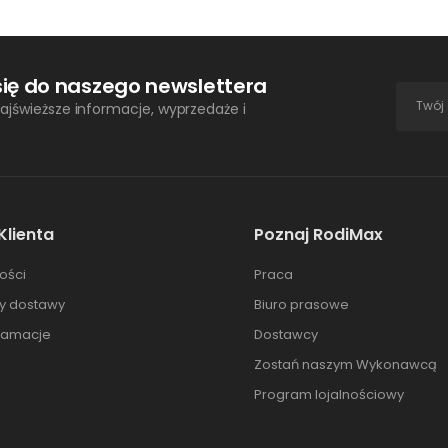
się do naszego newslettera
ajświeższe informacje, wyprzedaże i
Klienta
Poznaj RodiMax
ości
Praca
ty dostawy
Biuro prasowe
klamacje
Dostawcy
Zostań naszym Wykonawcą
Program lojalnościowy