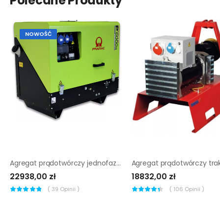
Polecane Produkty
NOWOŚĆ
Agregat prądotwórczy jednofazowy Pramac P6000s
22938,00 zł
18832,00 zł
(
39
Opinii )
(
106
Opinii )