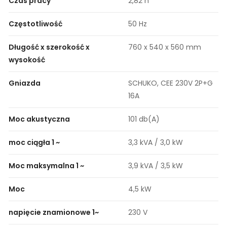
Czas pracy
2,82 h
Częstotliwość
50 Hz
Długość x szerokość x
760 x 540 x 560 mm
wysokość
Gniazda
SCHUKO, CEE 230V 2P+G
16A
Moc akustyczna
101 db(A)
moc ciągła 1 ~
3,3 kVA / 3,0 kW
Moc maksymalna 1 ~
3,9 kVA / 3,5 kW
Moc
4,5 kW
napięcie znamionowe 1~
230 V