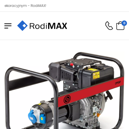
acyjnym - RodiMAX!
0