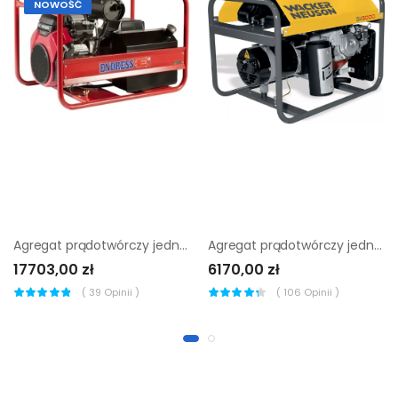
NOWOŚĆ
Agregat prądotwórczy jednofazowy Endress Ese 1306 HS-GT ES
Agregat prądotwórczy jednofazowy Wacker Neuson GV 5000A
17703,00 zł
6170,00 zł
(
39
Opinii )
(
106
Opinii )