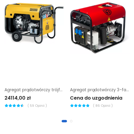
Agregat prądotwórczy trójfazowy Wacker Neuson GS 12AI
Agregat prądotwórczy 3-fazowy Chicago Pneumatic cppg 8P Std
24114,00 zł
Cena do uzgodnienia
(
59
Opinii )
(
86
Opinii )