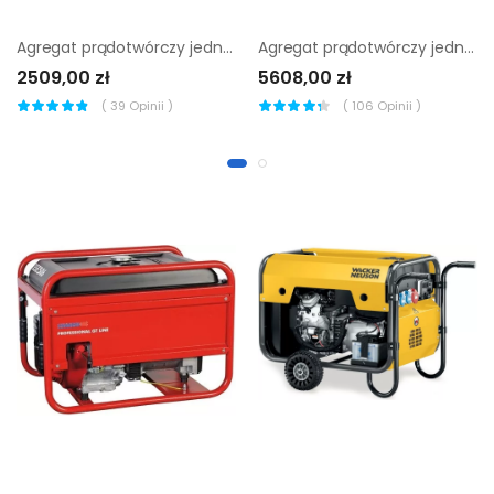
Agregat prądotwórczy jednofazowy Endress ESE 3000 BS
Agregat prądotwórczy jednofazowy Endress ESE 306 HS-GT
2509,00 zł
5608,00 zł
(
39
Opinii )
(
106
Opinii )