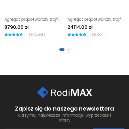
Agregat prądotwórczy trójfazowy Endress ESE 506 DHS-GT
Agregat prądotwórczy trójfazowy Wacker Neuson GS 12AI
8790,00 zł
24114,00 zł
(
59
Opinii )
(
86
Opinii )
Zapisz się do naszego newslettera
Otrzymuj najświeższe informacje, wyprzedaże i
oferty