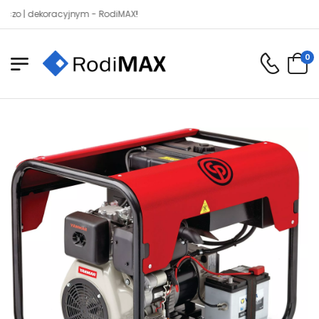
| dekoracyjnym - RodiMAX!
0