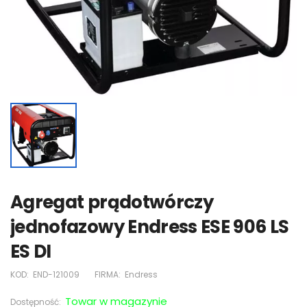
Agregat prądotwórczy
jednofazowy Endress ESE 906 LS
ES DI
KOD:
END-121009
FIRMA:
Endress
Towar w magazynie
Dostępność: