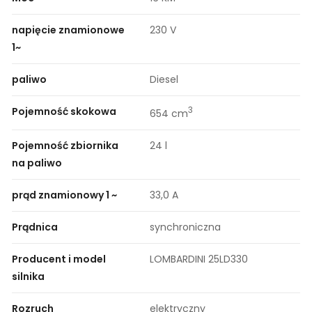
napięcie znamionowe
230 V
1~
paliwo
Diesel
Pojemność skokowa
3
654 cm
Pojemność zbiornika
24 l
na paliwo
prąd znamionowy 1 ~
33,0 A
Prądnica
synchroniczna
Producent i model
LOMBARDINI 25LD330
silnika
Rozruch
elektryczny