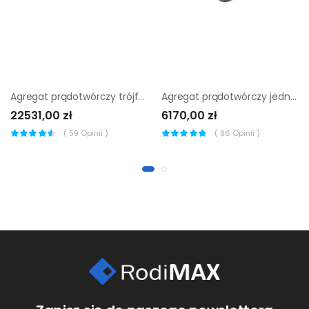
Agregat prądotwórczy trójfazowy Endress ESE 1006 DBS-GT ES
Agregat prądotwórczy jednofazowy Wacker Neuson GV 5000A
22531,00 zł
6170,00 zł
(
59
Opinii )
(
86
Opinii )