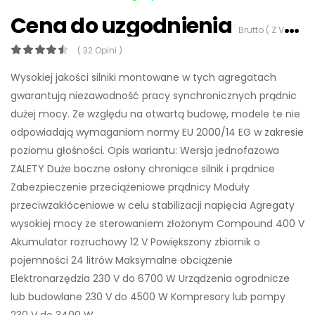
Cena do uzgodnienia
Brutto ( Z VAT 23%)
( 32 Opini )
Wysokiej jakości silniki montowane w tych agregatach
gwarantują niezawodność pracy synchronicznych prądnic
dużej mocy. Ze względu na otwartą budowę, modele te nie
odpowiadają wymaganiom normy EU 2000/14 EG w zakresie
poziomu głośności. Opis wariantu: Wersja jednofazowa
ZALETY Duże boczne osłony chroniące silnik i prądnice
Zabezpieczenie przeciążeniowe prądnicy Moduły
przeciwzakłóceniowe w celu stabilizacji napięcia Agregaty
wysokiej mocy ze sterowaniem złożonym Compound 400 V
Akumulator rozruchowy 12 V Powiększony zbiornik o
pojemności 24 litrów Maksymalne obciążenie
Elektronarzędzia 230 V do 6700 W Urządzenia ogrodnicze
lub budowlane 230 V do 4500 W Kompresory lub pompy
230 V do 3400 W