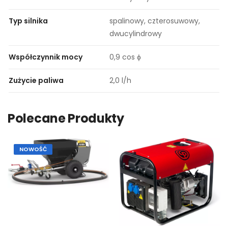
Typ silnika
spalinowy, czterosuwowy,
dwucylindrowy
Współczynnik mocy
0,9 cos ϕ
Zużycie paliwa
2,0 l/h
Polecane Produkty
NOWOŚĆ