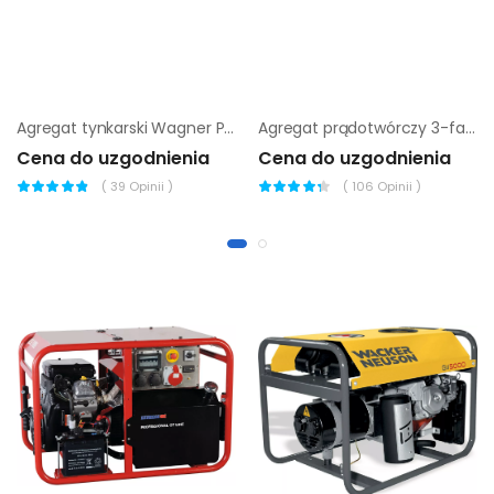
Agregat tynkarski Wagner PlastCoat pc1030 Spraypack
Agregat prądotwórczy 3-fazowy chicago pneumatic cppg 6.5P std
Cena do uzgodnienia
Cena do uzgodnienia
(
39
Opinii )
(
106
Opinii )