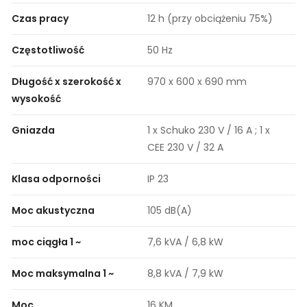
Czas pracy
12 h (przy obciążeniu 75%)
Częstotliwość
50 Hz
Długość x szerokość x
970 x 600 x 690 mm
wysokość
Gniazda
1 x Schuko 230 V / 16 A ; 1 x
CEE 230 V / 32 A
Klasa odporności
IP 23
Moc akustyczna
105 dB(A)
moc ciągła 1 ~
7,6 kVA / 6,8 kW
Moc maksymalna 1 ~
8,8 kVA / 7,9 kW
Moc
16 KM