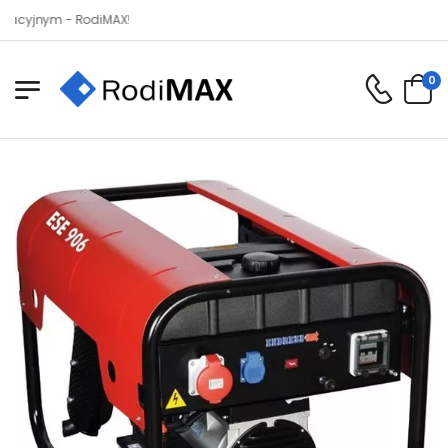
ym - RodiMAX!
0