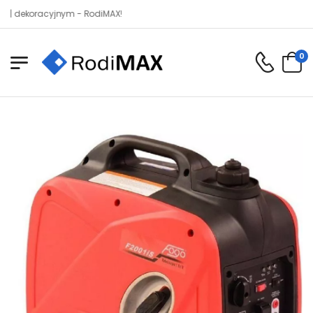
oracyjnym - RodiMAX!
0