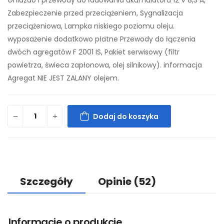
Gniazdo i przewody do ładowania akumulatora 12 V 8,3 A,
Zabezpieczenie przed przeciążeniem, Sygnalizacja
przeciążeniowa, Lampka niskiego poziomu oleju.
wyposażenie dodatkowo płatne Przewody do łączenia
dwóch agregatów F 2001 IS, Pakiet serwisowy (filtr
powietrza, świeca zapłonowa, olej silnikowy). informacja
Agregat NIE JEST ZALANY olejem.
Dodaj do koszyka
Szczegóły
Opinie
(52)
Informacje o produkcie