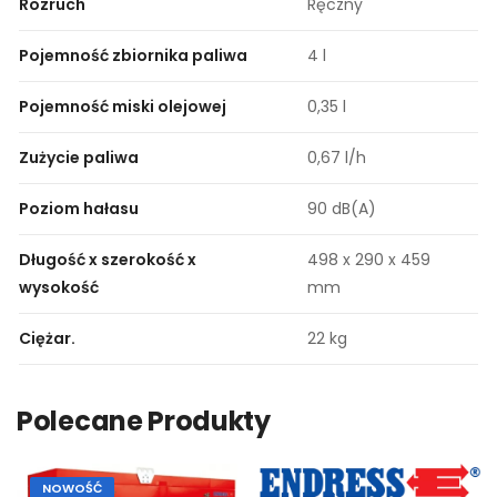
Rozruch
Ręczny
Pojemność zbiornika paliwa
4 l
Pojemność miski olejowej
0,35 l
Zużycie paliwa
0,67 l/h
Poziom hałasu
90 dB(A)
Długość x szerokość x
498 x 290 x 459
wysokość
mm
Ciężar.
22 kg
Polecane Produkty
NOWOŚĆ