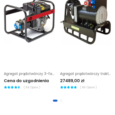
Agregat prądotwórczy 3-fazowy chicago pneumatic cppg 7p 3f+el
Agregat prądotwórczy traktorowy Agrovolt AV 80 R |
Cena do uzgodnienia
27489,00 zł
(
59
Opinii )
(
86
Opinii )