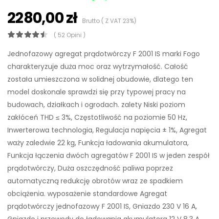
2280,00 zł
Brutto ( Z VAT 23%)
( 52 Opini )
Jednofazowy agregat prądotwórczy F 2001 IS marki Fogo
charakteryzuje duża moc oraz wytrzymałość. Całość
została umieszczona w solidnej obudowie, dlatego ten
model doskonale sprawdzi się przy typowej pracy na
budowach, działkach i ogrodach. zalety Niski poziom
zakłóceń THD ≤ 3%, Częstotliwość na poziomie 50 Hz,
Inwerterowa technologia, Regulacja napięcia ± 1%, Agregat
waży zaledwie 22 kg, Funkcja ładowania akumulatora,
Funkcja łączenia dwóch agregatów F 2001 IS w jeden zespół
prądotwórczy, Duża oszczędność paliwa poprzez
automatyczną redukcję obrotów wraz ze spadkiem
obciążenia. wyposażenie standardowe Agregat
prądotwórczy jednofazowy F 2001 IS, Gniazdo 230 V 16 A,