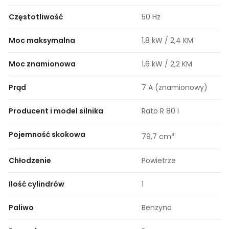
Częstotliwość
50 Hz
Moc maksymalna
1,8 kW / 2,4 KM
Moc znamionowa
1,6 kW / 2,2 KM
Prąd
7 A (znamionowy)
Producent i model silnika
Rato R 80 I
Pojemność skokowa
³
79,7 cm
Chłodzenie
Powietrze
Ilość cylindrów
1
Paliwo
Benzyna