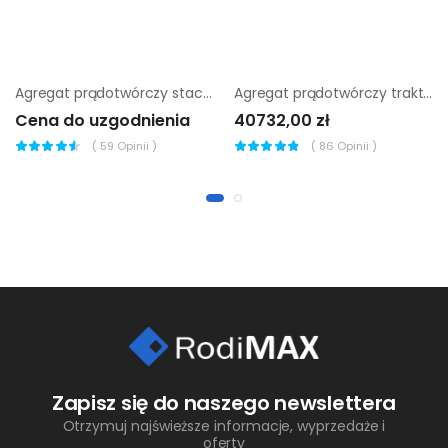
Agregat prądotwórczy stacjonarny Chicago Pneumatic CPDG 9
Agregat prądotwórczy traktorowy Endress EZG 60/4 TN-S
Cena do uzgodnienia
40732,00 zł
(
59
Opinii )
(
86
Opinii )
Zapisz się do naszego newslettera
Otrzymuj najświeższe informacje, wyprzedaże i
oferty