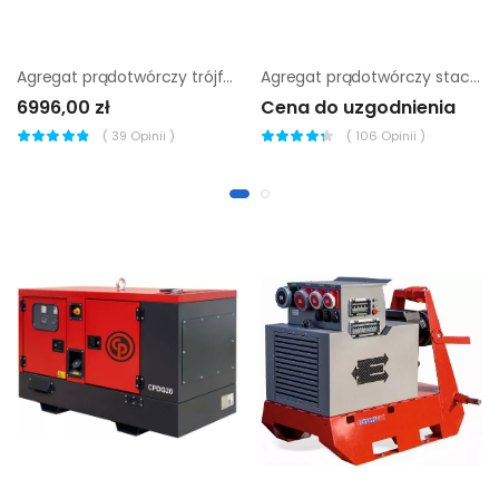
Agregat prądotwórczy trójfazowy Sumera Motor SMG-9T-K-AVR
Agregat prądotwórczy stacjonarny Chicago Pneumatic cpdg 120
6996,00 zł
Cena do uzgodnienia
(
39
Opinii )
(
106
Opinii )