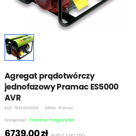
Agregat prądotwórczy
jednofazowy Pramac ES5000
AVR
KOD:
PE402SH100D
FIRMA:
Pramac
Towar w magazynie
Dostępność:
6739,00 zł
Brutto ( Z VAT 23%)