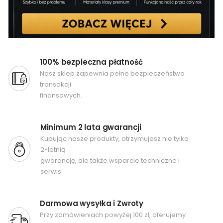
100% bezpieczna płatność
Nasz sklep zapewnia pełne bezpieczeństwo
transakcji
finansowych.
Minimum 2 lata gwarancji
Kupując nasze produkty, otrzymujesz nie tylko
2-letnią
gwarancję, ale także wsparcie techniczne i
serwis.
Darmowa wysyłka i Zwroty
Przy zamówieniach powyżej 100 zł, oferujemy