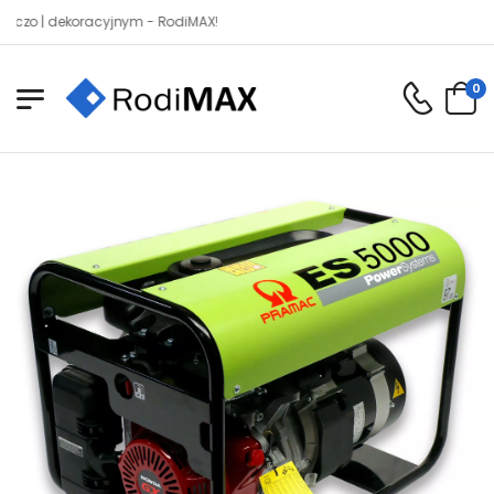
| dekoracyjnym - RodiMAX!
0