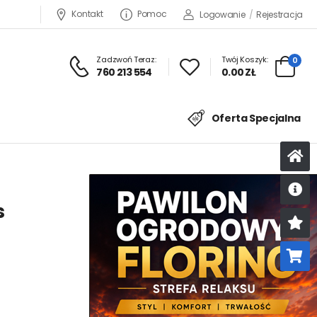
Kontakt
Pomoc
Logowanie
/
Rejestracja
Zadzwoń Teraz:
Twój Koszyk:
0
760 213 554
0.00 ZŁ
Oferta Specjalna
s
U
K