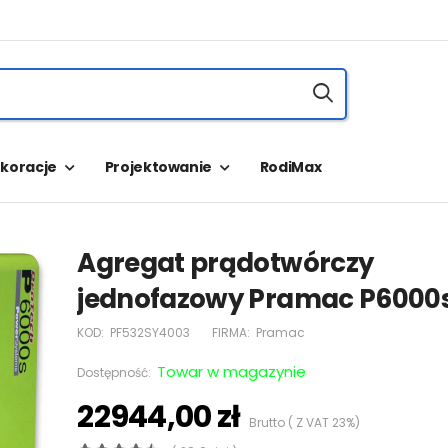
koracje
Projektowanie
RodiMax
Agregat prądotwórczy
jednofazowy Pramac P6000
KOD:
PF532SY4003
FIRMA:
Pramac
Towar w magazynie
Dostępność:
22944,00 zł
Brutto ( Z VAT 23%)