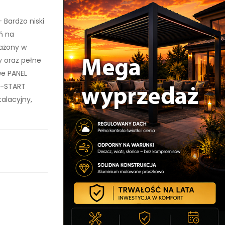
Bardzo niski
ń na
sażony w
y oraz pełne
we PANEL
N-START
talacyjny,