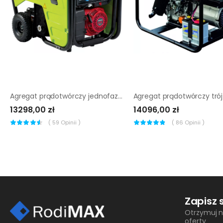
Agregat prądotwórczy jednofazowy Pramac S8000 AVR
13298,00 zł
14096,00 zł
(
59
Opinii )
(
86
Opinii )
Zapisz 
Otrzymuj n
oferty