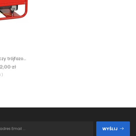
Agregat prądotwórczy trójfazowy Endress ESE 606 DHS-GT ES
2,00 zł
 )
WYŚLIJ