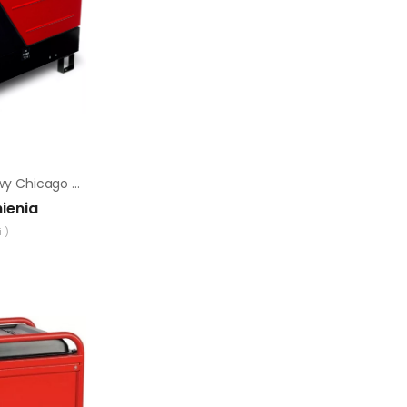
Agregat jednofazowy Chicago Pneumatic CPPG 14AS |
ienia
 )