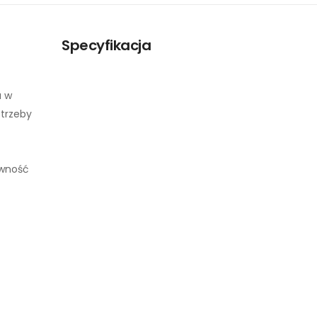
Specyfikacja
a w
otrzeby
ywność