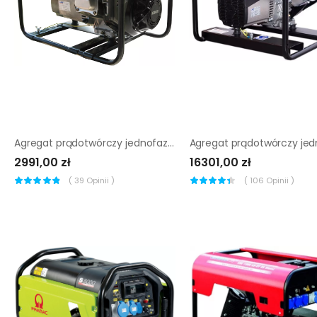
Agregat prądotwórczy jednofazowy Sumera Motor SMG-3M-K
2991,00 zł
16301,00 zł
(
39
Opinii )
(
106
Opinii )