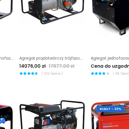
Agregat prądotwórczy jednofazowy Sumera Motor smg-6me-l-avr
Agregat prądotwórczy trójfazowy Sumera Motor SMG-14TE-K
14076,00 zł
17877,00 zł
Cena do uzgodn
(
102
Opinie )
(
26
Opinii
RABAT - 33%