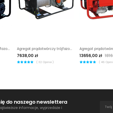
Agregat prądotwórczy trójfazowy Endress ESE 604 DYS DI
Agregat prądotwórczy trójfazowy Sumera Motor SMG-7TE-K
7638,00 zł
13656,00 zł
1816
(
32
Opinie )
(
46
Opinii
się do naszego newslettera
ajświeższe informacje, wyprzedaże i