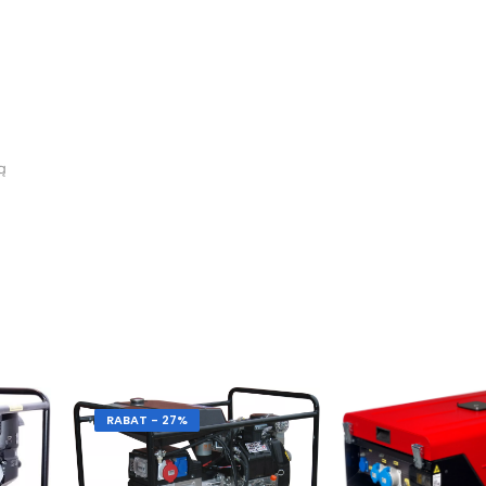
ą
RABAT - 27%