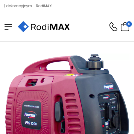
koracyjnym - RodiMAX!
0