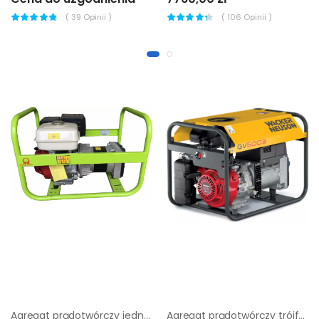
(
39
Opinii )
(
106
Opinii )
Agregat prądotwórczy jednofazowy Pramac MES8000
Agregat prądotwórczy trójfazowy Wacker Neuson GV 5003A