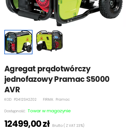
Agregat prądotwórczy
jednofazowy Pramac S5000
AVR
KOD:
PD412SH2Z02
FIRMA:
Pramac
Towar w magazynie
Dostępność:
12499,00 zł
Brutto ( Z VAT 23%)