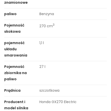
znamionowe
paliwo
Benzyna
Pojemność
3
270 cm
skokowa
pojemność
1,1 l
układu
smarowania
Pojemność
27 l
zbiornika na
paliwo
Prądnica
szczotkowa
Producent i
Honda GX270 Electric
model silnika