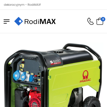
racyjnym - RodiMAX!
0