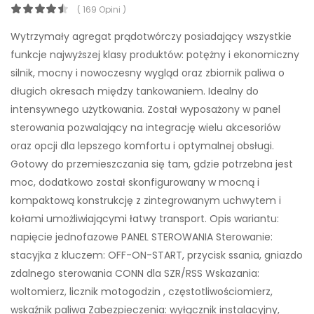
( 169 Opini )
Wytrzymały agregat prądotwórczy posiadający wszystkie
funkcje najwyższej klasy produktów: potężny i ekonomiczny
silnik, mocny i nowoczesny wygląd oraz zbiornik paliwa o
długich okresach między tankowaniem. Idealny do
intensywnego użytkowania. Został wyposażony w panel
sterowania pozwalający na integrację wielu akcesoriów
oraz opcji dla lepszego komfortu i optymalnej obsługi.
Gotowy do przemieszczania się tam, gdzie potrzebna jest
moc, dodatkowo został skonfigurowany w mocną i
kompaktową konstrukcję z zintegrowanym uchwytem i
kołami umożliwiającymi łatwy transport. Opis wariantu:
napięcie jednofazowe PANEL STEROWANIA Sterowanie:
stacyjka z kluczem: OFF-ON-START, przycisk ssania, gniazdo
zdalnego sterowania CONN dla SZR/RSS Wskazania:
woltomierz, licznik motogodzin , częstotliwościomierz,
wskaźnik paliwa Zabezpieczenia: wyłącznik instalacyjny,