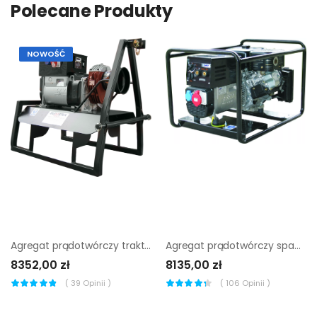
Polecane Produkty
NOWOŚĆ
Agregat prądotwórczy traktorowy sumera motor e1s13md2 22kva
Agregat prądotwórczy spawalniczy Sumera Motor smw-220dck-K
8352,00 zł
8135,00 zł
(
39
Opinii )
(
106
Opinii )