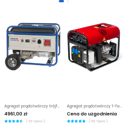
Agregat prądotwórczy trójfazowy Endress ESE 6000 DBS
Agregat prądotwórczy 1-fazowy Chicago Pneumatic cppg 3P Std
4961,00 zł
Cena do uzgodnienia
(
59
Opinii )
(
86
Opinii )