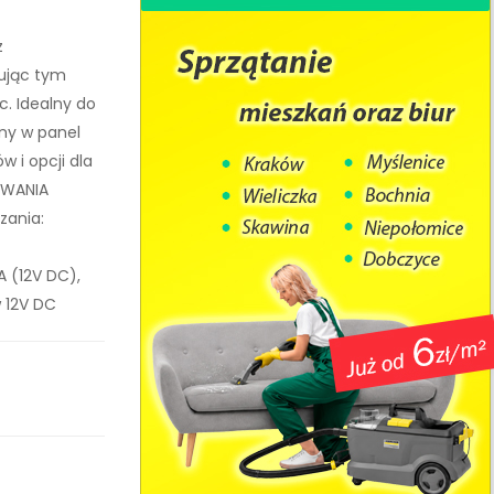
z
ując tym
. Idealny do
ny w panel
w i opcji dla
OWANIA
zania:
0A (12V DC),
w 12V DC