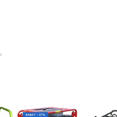
ą
RABAT - 27%