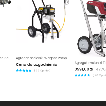
☑️ Agregat tynkarski Wagner PlastCoat PC1030 Spraypack + kompresor C330
Agregat malarski Wagner ProSpray PS 3.25 High Rider
Cena do uzgodnienia
3591,00 zł
4776,
(
32
Opinie )
(
46
Opinii