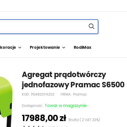
koracje
Projektowanie
RodiMax
Agregat prądotwórczy
jednofazowy Pramac S6500
KOD:
PD482SYAZ02
FIRMA:
Pramac
Towar w magazynie
Dostępność:
17988,00 zł
Brutto ( Z VAT 23%)