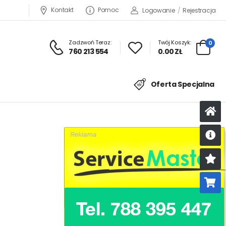
Kontakt
Pomoc
Logowanie
/
Rejestracja
Zadzwoń Teraz:
Twój Koszyk:
0
760 213 554
0.00 ZŁ
Oferta Specjalna
U
K