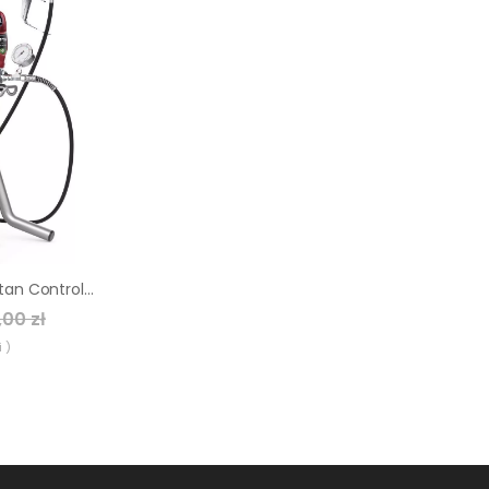
Agregat malarski Titan ControlMax 1900 Cart
00 zł
 )