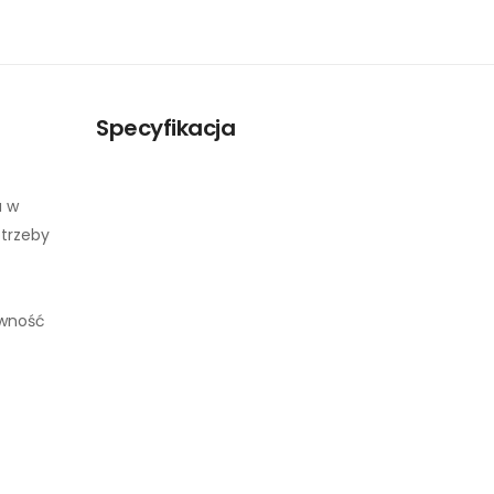
Specyfikacja
a w
otrzeby
ywność