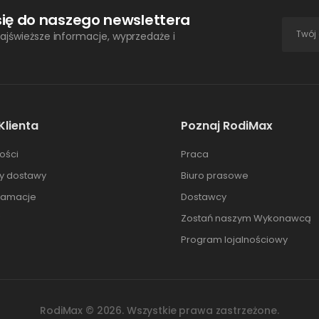
się do naszego newslettera
ajświeższe informacje, wyprzedaże i
Klienta
Poznaj RodiMax
ości
Praca
ty dostawy
Biuro prasowe
klamacje
Dostawcy
Zostań naszym Wykonawcą
Program lojalnościowy
RodiMax ©
2026
. Wszystkie prawa zastrzeżone.