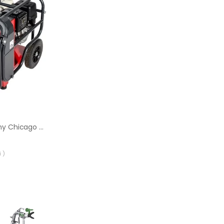
Agregat hydrauliczny Chicago Pneumatic PAC P9
 )