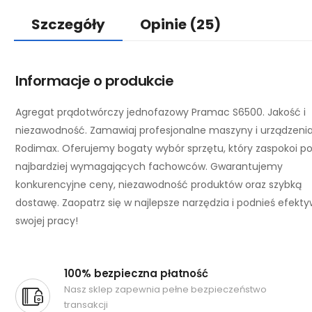
Szczegóły
Opinie
(25)
Informacje o produkcie
Agregat prądotwórczy jednofazowy Pramac S6500. Jakość i
niezawodność. Zamawiaj profesjonalne maszyny i urządzeni
Rodimax. Oferujemy bogaty wybór sprzętu, który zaspokoi p
najbardziej wymagających fachowców. Gwarantujemy
konkurencyjne ceny, niezawodność produktów oraz szybką
dostawę. Zaopatrz się w najlepsze narzędzia i podnieś efekt
swojej pracy!
100% bezpieczna płatność
Nasz sklep zapewnia pełne bezpieczeństwo
transakcji