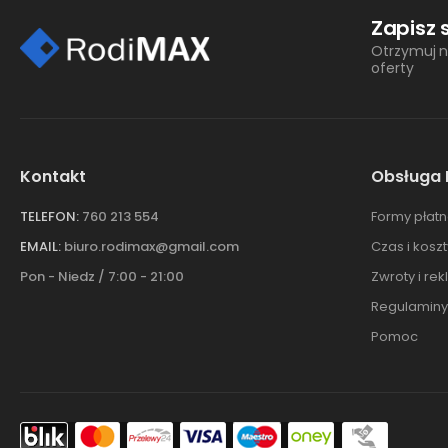
Zapisz 
Otrzymuj n
oferty
Kontakt
Obsługa 
TELEFON:
760 213 554
Formy płatn
EMAIL:
biuro.rodimax@gmail.com
Czas i kosz
Pon - Niedz / 7:00 - 21:00
Zwroty i re
Regulaminy
Pomoc