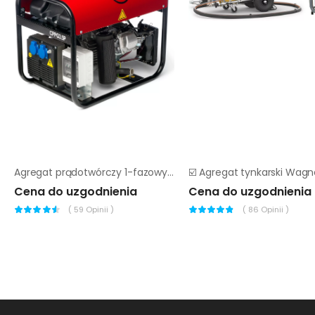
Agregat prądotwórczy 1-fazowy chicago pneumatic cppg 3.5p std
Cena do uzgodnienia
Cena do uzgodnienia
(
59
Opinii )
(
86
Opinii )