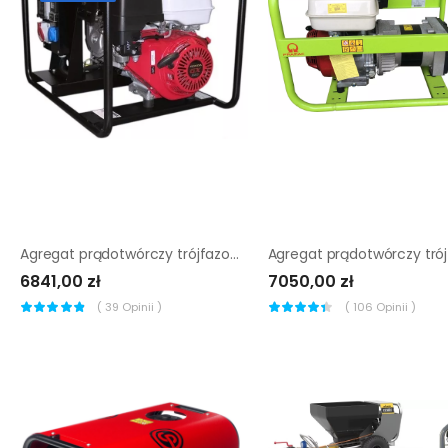
Agregat prądotwórczy trójfazowy Sumera Motor SMG-9T-H
6841,00 zł
7050,00 zł
(
39
Opinii )
(
106
Opinii )