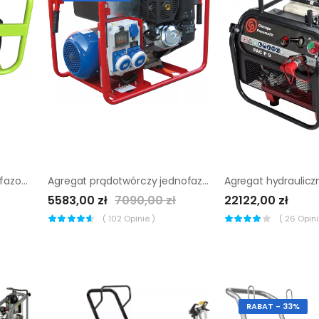
Agregat prądotwórczy trójfazowy Pramac MES8000
Agregat prądotwórczy jednofazowy Sumera Motor smg-7M-K-avr
5583,00 zł
7090,00 zł
22122,00 zł
(
102
Opinie )
(
26
Opinii
RABAT - 33%