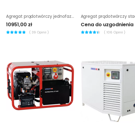
Agregat prądotwórczy jednofazowy Endress ESE 404 YS DI
10951,00 zł
Cena do uzgodnienia
(
39
Opinii )
(
106
Opinii )