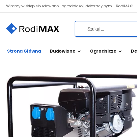
Witamy w sklepie budowano | ogrodniczo | dekoracyjnym - RodiMAX!
Strona Główna
Budowlane
Ogrodnicze
De