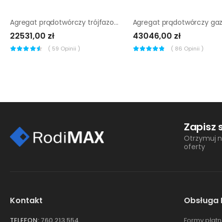
Agregat prądotwórczy trójfazowy Endress ESE 1006 DBS-GT ES
22531,00 zł
43046,00 zł
(
59
Opinii )
(
86
Opinii )
Zapisz 
Otrzymuj n
oferty
Kontakt
Obsługa 
TELEFON:
760 213 554
Formy płatn