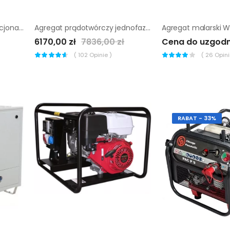
Agregat prądotwórczy stacjonarny Chicago Pneumatic CPDG 85
Agregat prądotwórczy jednofazowy Wacker Neuson GV 5000A
6170,00 zł
7836,00 zł
Cena do uzgodn
(
102
Opinie )
(
26
Opinii
RABAT - 33%