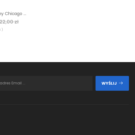
Agregat hydrauliczny Chicago Pneumatic PAC P9
22,00 zł
 )
WYŚLIJ