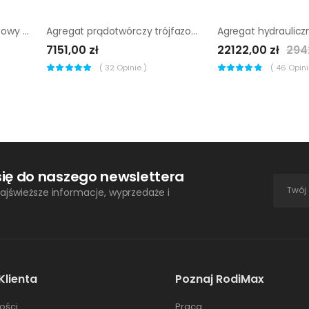
Agregat prądotwórczy gazowy Endress ESE 808 GF
Agregat prądotwórczy trójfazowy Sumera Motor SMG-9T-H-AVR
7151,00 zł
22122,00 zł
294
(
32
Opinie )
(
46
Opinii
się do naszego newslettera
ajświeższe informacje, wyprzedaże i
Klienta
Poznaj RodiMax
ości
Praca