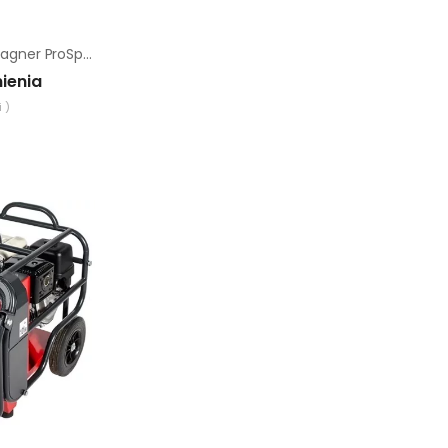
Agregat malarski Wagner ProSpray PS 3.31
ienia
 )