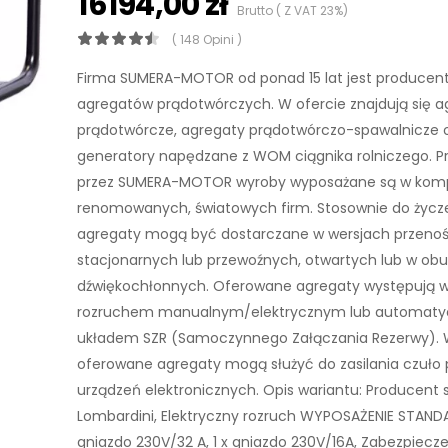
16194,00 zł
Brutto ( Z VAT 23%)
( 148 Opini )
Firma SUMERA-MOTOR od ponad 15 lat jest produce
agregatów prądotwórczych. W ofercie znajdują się a
prądotwórcze, agregaty prądotwórczo-spawalnicze 
generatory napędzane z WOM ciągnika rolniczego. 
przez SUMERA-MOTOR wyroby wyposażane są w kom
renomowanych, światowych firm. Stosownie do życze
agregaty mogą być dostarczane w wersjach przeno
stacjonarnych lub przewoźnych, otwartych lub w o
dźwiękochłonnych. Oferowane agregaty występują w
rozruchem manualnym/elektrycznym lub automaty
układem SZR (Samoczynnego Załączania Rezerwy). 
oferowane agregaty mogą służyć do zasilania czuło
urządzeń elektronicznych. Opis wariantu: Producent si
Lombardini, Elektryczny rozruch WYPOSAŻENIE STAND
gniazdo 230V/32 A, 1 x gniazdo 230V/16A, Zabezpiecz