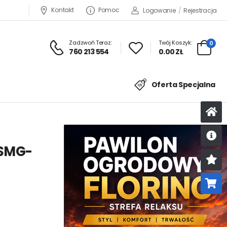
Kontakt
Pomoc
Logowanie
/
Rejestracja
Zadzwoń Teraz:
Twój Koszyk:
0
760 213 554
0.00 ZŁ
Oferta Specjalna
 SMG-
U
K