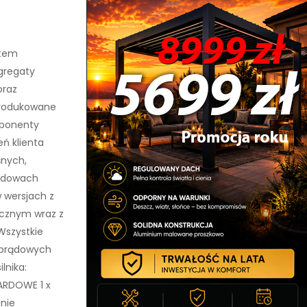
ntem
gregaty
oraz
Produkowane
ponenty
ń klienta
śnych,
budowach
 wersjach z
cznym wraz z
Wszystkie
 prądowych
lnika:
ARDOWE 1 x
enie