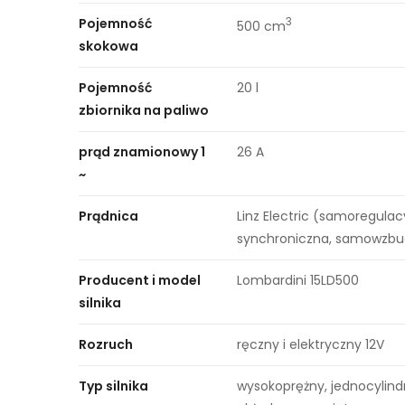
Pojemność
3
500 cm
skokowa
Pojemność
20 l
zbiornika na paliwo
prąd znamionowy 1
26 A
~
Prądnica
Linz Electric (samoregulac
synchroniczna, samowzb
Producent i model
Lombardini 15LD500
silnika
Rozruch
ręczny i elektryczny 12V
Typ silnika
wysokoprężny, jednocylind