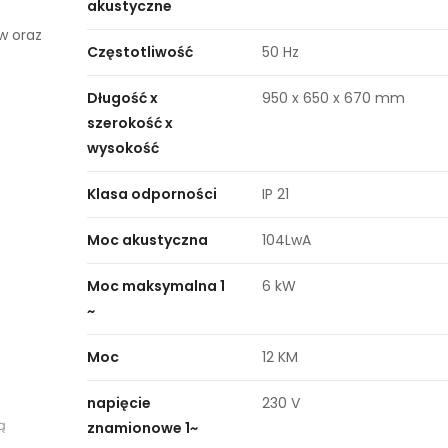
akustyczne
w oraz
Częstotliwość
50 Hz
Długość x
950 x 650 x 670 mm
szerokość x
wysokość
Klasa odporności
IP 21
Moc akustyczna
104LwA
Moc maksymalna 1
6 kW
~
Moc
12 KM
napięcie
230 V
ą
znamionowe 1~