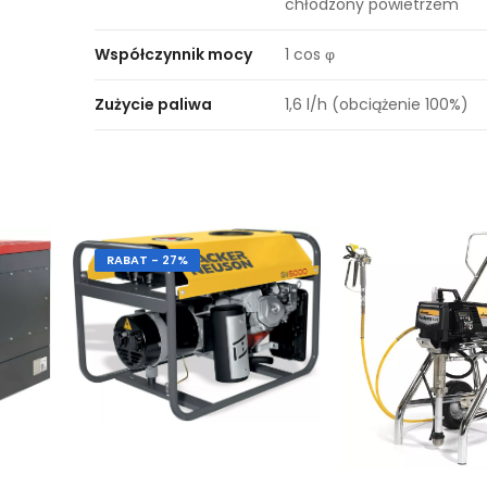
chłodzony powietrzem
Współczynnik mocy
1 cos φ
Zużycie paliwa
1,6 l/h (obciążenie 100%)
RABAT - 27%