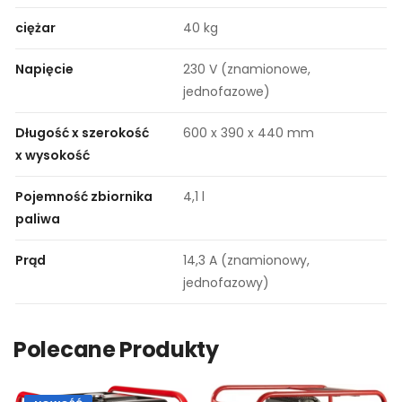
ciężar
40 kg
Napięcie
230 V (znamionowe,
jednofazowe)
Długość x szerokość
600 x 390 x 440 mm
x wysokość
Pojemność zbiornika
4,1 l
paliwa
Prąd
14,3 A (znamionowy,
jednofazowy)
Polecane Produkty