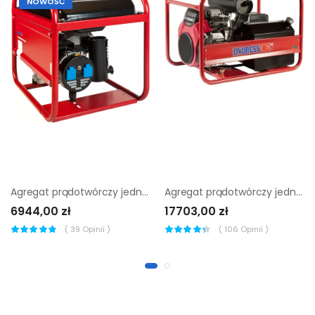
NOWOŚĆ
Agregat prądotwórczy jednofazowy Endress ESE 406 HS-GT
Agregat prądotwórczy jednofazowy Endress Ese 1306 HS-GT ES
6944,00 zł
17703,00 zł
(
39
Opinii )
(
106
Opinii )