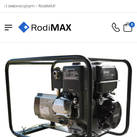
koracyjnym - RodiMAX!
0