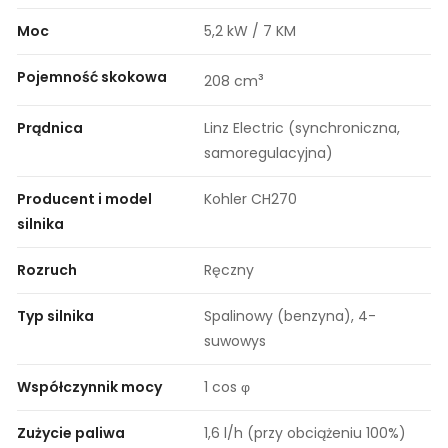
Moc
5,2 kW / 7 KM
Pojemność skokowa
³
208 cm
Prądnica
Linz Electric (synchroniczna,
samoregulacyjna)
Producent i model
Kohler CH270
silnika
Rozruch
Ręczny
Typ silnika
Spalinowy (benzyna), 4-
suwowys
Współczynnik mocy
1 cos φ
Zużycie paliwa
1,6 l/h (przy obciążeniu 100%)