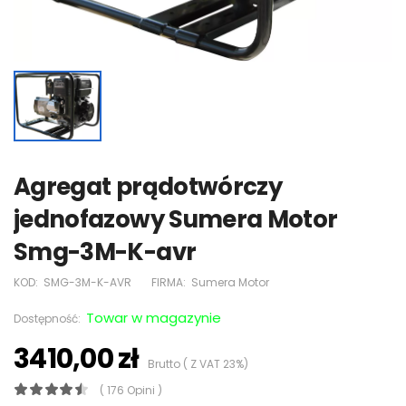
Agregat prądotwórczy
jednofazowy Sumera Motor
Smg-3M-K-avr
KOD:
SMG-3M-K-AVR
FIRMA:
Sumera Motor
Towar w magazynie
Dostępność:
3410,00 zł
Brutto ( Z VAT 23%)
( 176 Opini )