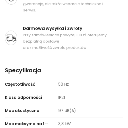
gwarancję, ale także wsparcie techniczne i
serwis.
Darmowa wysyłka i Zwroty
Przy zamówieniach powyżej 100 zł, oferujemy
bezpłatną dostawę
oraz możliwość zwrotu produktów.
Specyfikacja
Częstotliwość
50 Hz
Klasa odporności
IP21
Moc akustyczna
97 dB(A)
Moc maksymalna 1 ~
3,3 kW