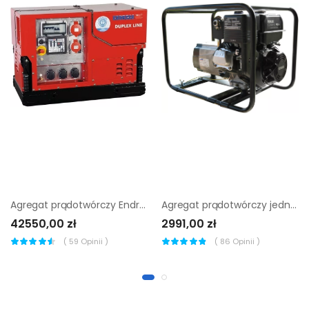
Agregat prądotwórczy Endress ESE 1408 DBG ES Duplex Silent
Agregat prądotwórczy jednofazowy Sumera Motor SMG-3M-K
42550,00 zł
2991,00 zł
(
59
Opinii )
(
86
Opinii )