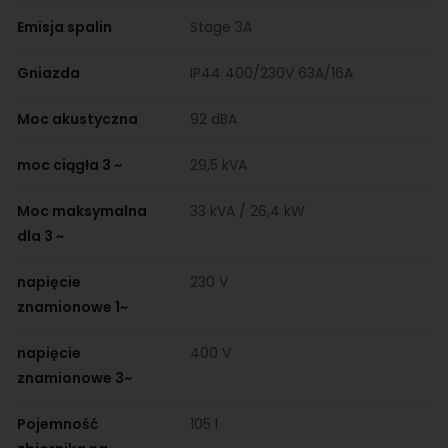
Emisja spalin
Stage 3A
Gniazda
IP44 400/230V 63A/16A
Moc akustyczna
92 dBA
moc ciągła 3 ~
29,5 kVA
Moc maksymalna
33 kVA / 26,4 kW
dla 3 ~
napięcie
230 V
znamionowe 1~
napięcie
400 V
znamionowe 3~
Pojemność
105 l