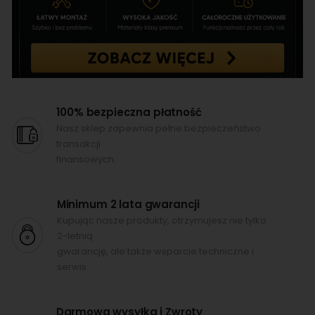
100% bezpieczna płatność
Nasz sklep zapewnia pełne bezpieczeństwo
transakcji
finansowych.
Minimum 2 lata gwarancji
Kupując nasze produkty, otrzymujesz nie tylko
2-letnią
gwarancję, ale także wsparcie techniczne i
serwis.
Darmowa wysyłka i Zwroty