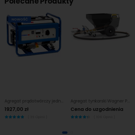
Polecane Produkty
NOWOŚĆ
Agregat prądotwórczy jednofazowy Endress ESE 3200 P
Agregat tynkarski Wagner PlastCoat pc1030 Spraypack
1927,00 zł
Cena do uzgodnienia
(
39
Opinii )
(
106
Opinii )