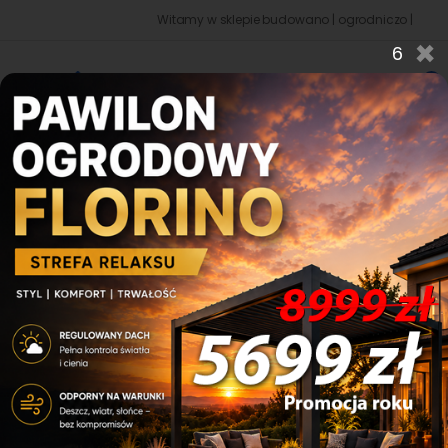
Witamy w sklepie budowano | ogrodniczo | dekoracyjnym
×
5
0