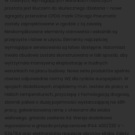
W trudnych, wymagających warunkach roboczych
prostota jest kluczem do skutecznego działania – nowe
agregaty przenośne CPDG marki Chicago Pneumatic
zostały zaprojektowane w zgodzie z tą zasadą.
Nieskomplikowane elementy sterowania i wskaźniki są
przejrzyste i łatwe w użyciu. Elementy najczęściej
wymagające serwisowania są łatwo dostępne. Natomiast
trwała obudowa została skonstruowana w taki sposób, aby
wytrzymała intensywną eksploatację w trudnych
warunkach na placu budowy. Nowa seria produktów spełnia
również odpowiednie normy WE dla rynków europejskich. W
opcjach dodatkowych znajdziemy m.in. zestaw do pracy w
niskich temperaturach, przyczepę z homologacją drogową,
zbiornik paliwa o dużej pojemności wystarczającej na 48h
pracy, galwanizowaną ramę z otworami dla wózka
widłowego, gniazda zasilania itd. Wersja dodatkowo
wyposażona w gniazda przyłączeniowe IP44 400/230 V -
63A/16A oraz elektroniczną regulacje obrotów silnika. Zalety