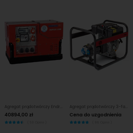
Agregat prądotwórczy Endress ESE 1308 DBG ES duplex Silent
Agregat prądotwórczy 3-fazowy Chicago Pneumatic cppg 4.5P 3f
40894,00 zł
Cena do uzgodnienia
(
59
Opinii )
(
86
Opinii )