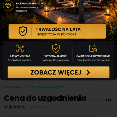
Agregat prądotwórczy
stacjonarny Chicago
Pneumatic CPDG 30
KOD:
CPDG30
FIRMA:
Chicago Pneumatic
Towar w magazynie
Dostępność:
Cena do uzgodnienia
Brutto ( Z VAT 23%)
( 103 Opini )