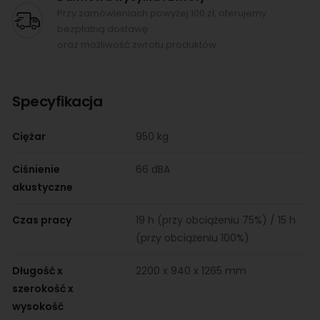
Przy zamówieniach powyżej 100 zł, oferujemy
bezpłatną dostawę
oraz możliwość zwrotu produktów.
Specyfikacja
Ciężar
950 kg
Ciśnienie
66 dBA
akustyczne
Czas pracy
19 h (przy obciążeniu 75%) / 15 h
(przy obciążeniu 100%)
Długość x
2200 x 940 x 1265 mm
szerokość x
wysokość