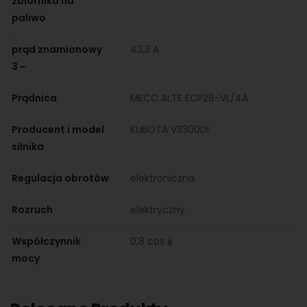
zbiornika na
paliwo
prąd znamionowy
43,3 A
3 ~
Prądnica
MECC ALTE ECP28-VL/4A
Producent i model
KUBOTA V3300DI
silnika
Regulacja obrotów
elektroniczna
Rozruch
elektryczny
Współczynnik
0,8 cos ϕ
mocy