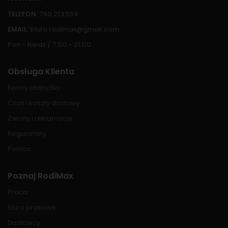
TELEFON:
760 213 554
EMAIL:
biuro.rodimax@gmail.com
Pon - Niedz / 7:00 - 21:00
Obsługa Klienta
Formy płatności
Czas i koszty dostawy
Zwroty i reklamacje
Regulaminy
Pomoc
Poznaj RodiMax
Praca
Biuro prasowe
Dostawcy