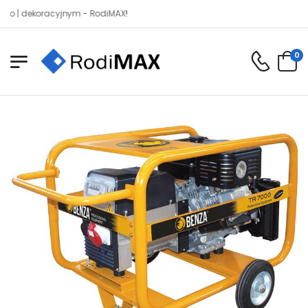
dekoracyjnym - RodiMAX!
0