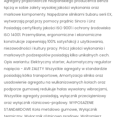
Agregaty prądotwórcze hiszpańskiego producenta Benza
łączą w sobie zalety wysokiej jakości wykonania oraz
markowe komponenty. Napędzane silnikami Subaru serii EX,
wytwarzają prąd przy pomocy prądnic Sincro i Linz
Posiadają certyfikaty jakości ISO 9001 i ochrony środowiska
ISO 14001. Przemyślane, ergonomiczne i ekonomiczne
konstrukcje zapewniają 100% satysfakcji z użytkowania,
niezawodności i kultury pracy. Prócz jakości wykonania i
markowych podzespołów posiadają kilka unikalnych cech.
Opis wariantu: Elektryczny starter, Automatyczny regulator
napięcia - AVR ZALETY Wszystkie agregaty w standardzie
posiadają kółka transportowe, Amortyzacja silnika oraz
usadowienie agregatu na wulkanizowanych kołach oraz
podporze gumowej redukuje hałas wywołany wibracjami,
Wszystkie agregaty posiadają, wyłącznik przeciążeniowy
oraz wyłącznik różnicowo-prądowy. WYPOSAŻENIE
STANDARDOWE Koła metalowo gumowe, Wyłącznik
termiczny, Wyłącznik różnicowo prądowy, Woltomierz