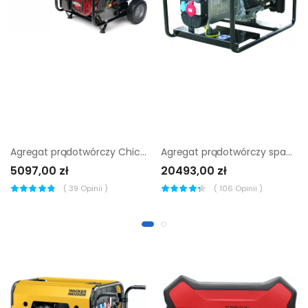
Agregat prądotwórczy Chicago Pneumatic CPPG 5 |
Agregat prądotwórczy spawalniczy Sumera Motor smw-300dce-K
5097,00 zł
20493,00 zł
(
39
Opinii )
(
106
Opinii )