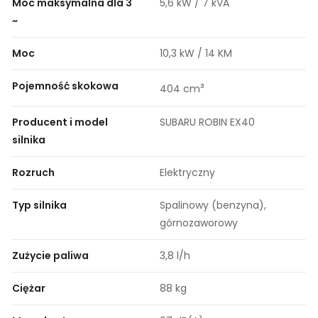
Moc maksymalna dla 3
5,6 kW / 7 kVA
~
Moc
10,3 kW / 14 KM
Pojemność skokowa
³
404 cm
Producent i model
SUBARU ROBIN EX40
silnika
Rozruch
Elektryczny
Typ silnika
Spalinowy (benzyna),
górnozaworowy
Zużycie paliwa
3,8 l/h
Ciężar
88 kg