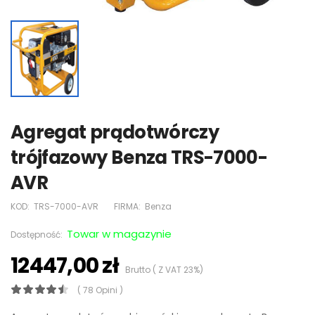
Agregat prądotwórczy
trójfazowy Benza TRS-7000-
AVR
KOD:
TRS-7000-AVR
FIRMA:
Benza
Towar w magazynie
Dostępność:
12447,00 zł
Brutto ( Z VAT 23%)
( 78 Opini )