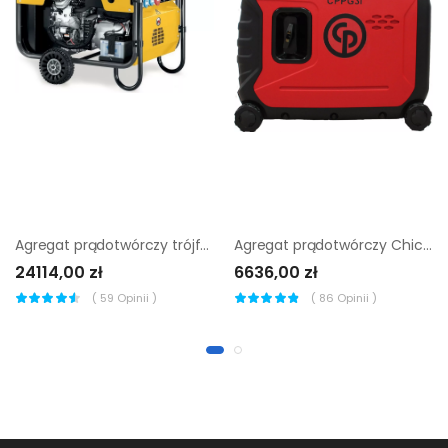
Agregat prądotwórczy trójfazowy Wacker Neuson GS 12AI
Agregat prądotwórczy Chicago Pneumatic CPPG 3i |
24114,00 zł
6636,00 zł
(
59
Opinii )
(
86
Opinii )