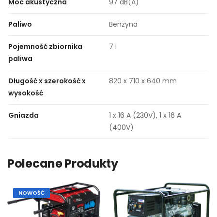
Moc akustyczna
97 dB(A)
Paliwo
Benzyna
Pojemność zbiornika
7 l
paliwa
Długość x szerokość x
820 x 710 x 640 mm
wysokość
Gniazda
1 x 16 A (230V), 1 x 16 A
(400V)
Polecane Produkty
NOWOŚĆ