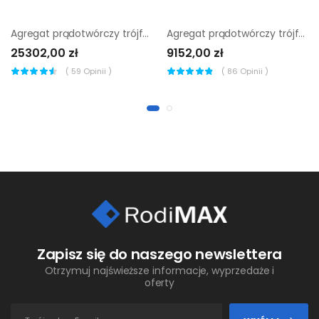
Agregat prądotwórczy trójfazowy Pramac SP12000 AVR
Agregat prądotwórczy trójfazowy Endress ESE 606 DHS-GT
25302,00 zł
9152,00 zł
(
59
Opinii )
(
86
Opinii )
Zapisz się do naszego newslettera
Otrzymuj najświeższe informacje, wyprzedaże i
oferty