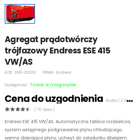
Agregat prądotwórczy
trójfazowy Endress ESE 415
VW/AS
KOD:
END-331216
FIRMA:
Endress
Towar w magazynie
Dostępność:
Cena do uzgodnienia
Brutto ( Z VAT 23%)
( 75 Opini )
Endress ESE 415 VW/AS. Automatyczna tablica rozdzielcza,
system wstępnego podgrzewania płynu chłodzącego,
wanna zbierająca płyny, uchwyt do załadunku dźwigiem.