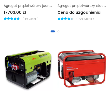
Agregat prądotwórczy jednofazowy Endress Ese 1306 HS-GT ES
Agregat prądotwórczy stacjonarny Chicago Pneumatic CPDG 9
17703,00 zł
Cena do uzgodnienia
(
39
Opinii )
(
106
Opinii )