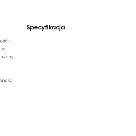
Specyfikacja
ość i
a w
otrzeby
ywność