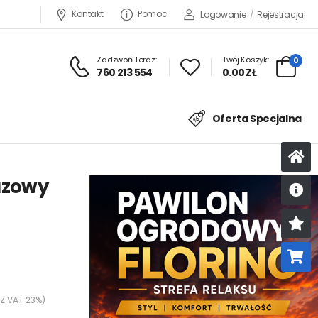
Kontakt
Pomoc
Logowanie
/
Rejestracja
Zadzwoń Teraz:
Twój Koszyk:
0
760 213 554
0.00 ZŁ
Oferta Specjalna
azowy
U
K
 Z VAT 23%)