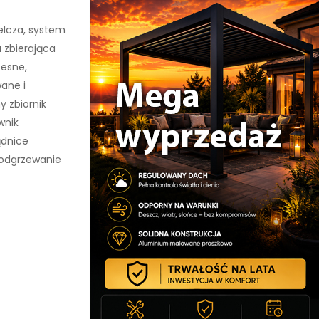
elcza, system
 zbierająca
zesne,
ane i
 zbiornik
wnik
ądnice
podgrzewanie