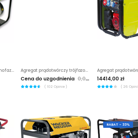
Agregat prądotwórczy jednofazowy Pramac ES5000 AVR
Agregat prądotwórczy trójfazowy Endress ESE 50 YW/AS
Cena do uzgodnienia
0,00 zł
14414,00 zł
(
102
Opinie )
(
26
Opinii
RABAT - 33%