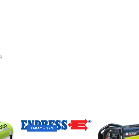
ą
RABAT - 27%