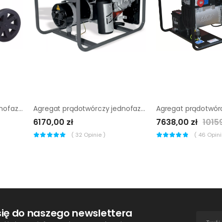
Agregat prądotwórczy jednofazowy Pramac WX 3200
Agregat prądotwórczy jednofazowy Wacker Neuson GV 5000A
6170,00 zł
7638,00 zł
1015
(
32
Opinie )
(
46
Opinii
się do naszego newslettera