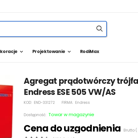
koracje
Projektowanie
RodiMax
Agregat prądotwórczy trójf
Endress ESE 505 VW/AS
KOD:
END-331272
FIRMA:
Endress
Towar w magazynie
Dostępność:
Cena do uzgodnienia
Brutto (