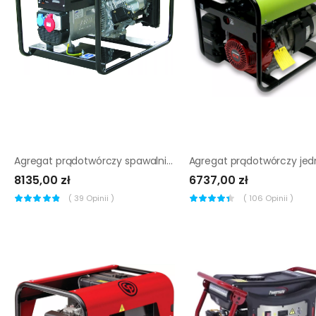
Agregat prądotwórczy spawalniczy Sumera Motor smw-220dck-K
8135,00 zł
6737,00 zł
(
39
Opinii )
(
106
Opinii )