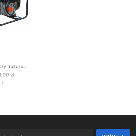
Agregat prądotwórczy trójfazowy Sumera Motor SMG-7TE-K
9,00 zł
 )