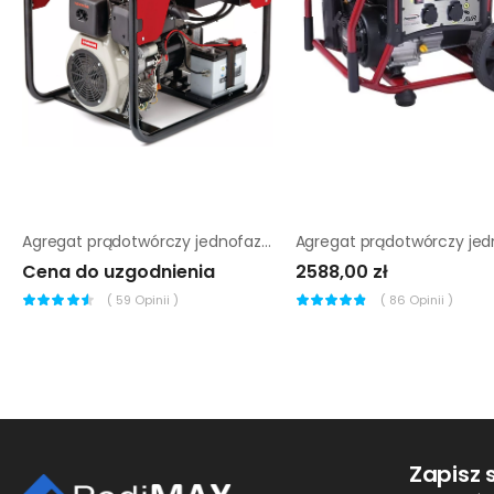
Agregat prądotwórczy jednofazowy Chicago Pneumatic CPPG 9A
Cena do uzgodnienia
2588,00 zł
(
59
Opinii )
(
86
Opinii )
Zapisz 