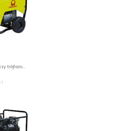
Agregat prądotwórczy trójfazowy Pramac S8000 AVR
 )