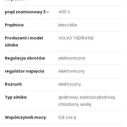
prąd znamionowy 3 ~
400 V
Prądnica
MeccAlte
Producent i model
VOLVO TAD1641GE
silnika
Regulacja obrotów
elektroniczna
regulator napięcia
elektroniczny
Rozruch
elektryczny
Typ silnika
spalinowy, sześciocylindrowy,
chłodzony wodą
Współczynnik mocy
0,8 cos ϕ