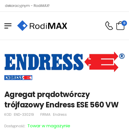
koracyjnym - RodiMAX!
0
Agregat prądotwórczy
trójfazowy Endress ESE 560 VW
KOD:
END-330219
FIRMA:
Endress
Towar w magazynie
Dostępność: