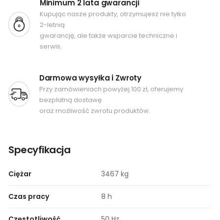
Minimum 2 lata gwarancji
Kupując nasze produkty, otrzymujesz nie tylko
2-letnią
gwarancję, ale także wsparcie techniczne i
serwis.
Darmowa wysyłka i Zwroty
Przy zamówieniach powyżej 100 zł, oferujemy
bezpłatną dostawę
oraz możliwość zwrotu produktów.
Specyfikacja
Ciężar
3467 kg
Czas pracy
8 h
Częstotliwość
50 Hz