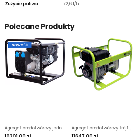
Zużycie paliwa
72,6 l/h
Polecane Produkty
NOWOŚĆ
Agregat prądotwórczy jednofazowy Sumera Motor smg-6me-l-avr
Agregat prądotwórczy trójfazowy Pramac E4500
16301,00 zł
11647,00 zł