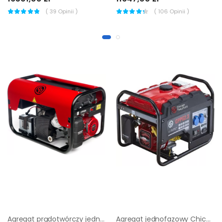
(
39
Opinii )
(
106
Opinii )
Agregat prądotwórczy jednofazowy Chicago Pneumatic CPPG 5A
Agregat jednofazowy Chicago Pneumatic CPPG 2.3 |