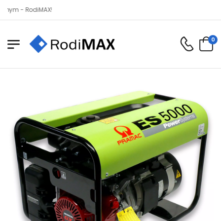
- RodiMAX!
0