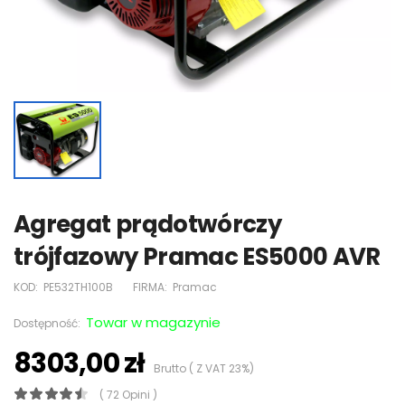
Agregat prądotwórczy
trójfazowy Pramac ES5000 AVR
KOD:
PE532TH100B
FIRMA:
Pramac
Towar w magazynie
Dostępność:
8303,00 zł
Brutto ( Z VAT 23%)
( 72 Opini )