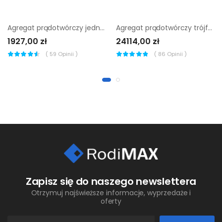
Agregat prądotwórczy jednofazowy Endress ESE 3200 P
Agregat prądotwórczy trójfazowy Wacker Neuson GS 12AI
1927,00 zł
24114,00 zł
(
59
Opinii )
(
86
Opinii )
Zapisz się do naszego newslettera
Otrzymuj najświeższe informacje, wyprzedaże i
oferty