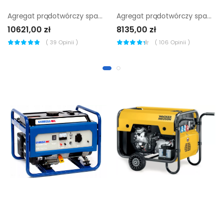
Agregat prądotwórczy spawalniczy Endress ESE 804 SDHS-DC
Agregat prądotwórczy spawalniczy Sumera Motor smw-220dck-K
10621,00 zł
8135,00 zł
(
39
Opinii )
(
106
Opinii )