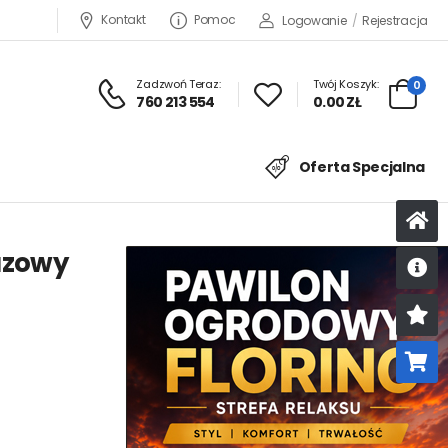
Kontakt
Pomoc
Logowanie
/
Rejestracja
Zadzwoń Teraz:
Twój Koszyk:
0
760 213 554
0.00 ZŁ
Oferta Specjalna
azowy
U
K