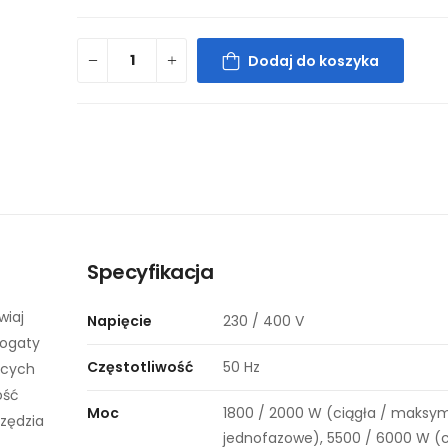
Dodaj do koszyka
Specyfikacja
wiaj
Napięcie
230 / 400 V
bogaty
Częstotliwość
50 Hz
ących
ość
Moc
1800 / 2000 W (ciągła / maksy
rzędzia
jednofazowe), 5500 / 6000 W (c