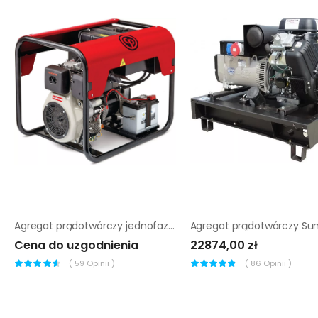
Agregat prądotwórczy jednofazowy Chicago Pneumatic CPPG 9A
Cena do uzgodnienia
22874,00 zł
(
59
Opinii )
(
86
Opinii )