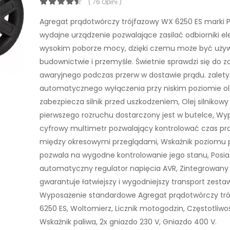
( 76 Opini )
Agregat prądotwórczy trójfazowy WX 6250 ES marki 
wydajne urządzenie pozwalające zasilać odbiorniki el
wysokim poborze mocy, dzięki czemu może być uży
budownictwie i przemyśle. Świetnie sprawdzi się do za
awaryjnego podczas przerw w dostawie prądu. zalety
automatycznego wyłączenia przy niskim poziomie ol
zabezpiecza silnik przed uszkodzeniem, Olej silnikow
pierwszego rozruchu dostarczony jest w butelce, W
cyfrowy multimetr pozwalający kontrolować czas prac
między okresowymi przeglądami, Wskaźnik poziomu 
pozwala na wygodne kontrolowanie jego stanu, Posi
automatyczny regulator napięcia AVR, Zintegrowany
gwarantuje łatwiejszy i wygodniejszy transport zesta
Wyposażenie standardowe Agregat prądotwórczy tr
6250 ES, Woltomierz, Licznik motogodzin, Częstotliwo
Wskaźnik paliwa, 2x gniazdo 230 V, Gniazdo 400 V.