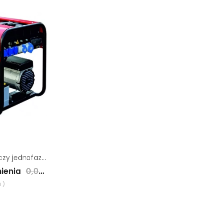
Agregat prądotwórczy jednofazowy Endress ESE 604 YS ES DI
ienia
0,00 zł
 )