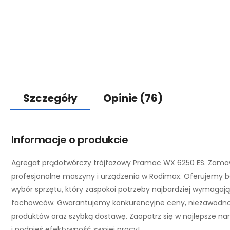
Szczegóły
Opinie
(76)
Informacje o produkcie
Agregat prądotwórczy trójfazowy Pramac WX 6250 ES. Zama
profesjonalne maszyny i urządzenia w Rodimax. Oferujemy 
wybór sprzętu, który zaspokoi potrzeby najbardziej wymagaj
fachowców. Gwarantujemy konkurencyjne ceny, niezawodn
produktów oraz szybką dostawę. Zaopatrz się w najlepsze na
i podnieś efektywność swojej pracy!