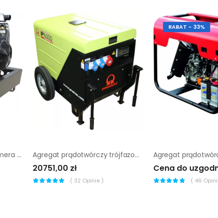
RABAT - 33%
Agregat prądotwórczy Sumera Motor SMG-17ME-V-AVR
Agregat prądotwórczy trójfazowy Pramac P6000
20751,00 zł
Cena do uzgodn
(
32
Opinie )
(
46
Opinii