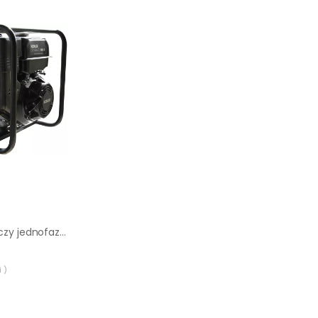
Agregat prądotwórczy jednofazowy Sumera Motor Smg-3M-K-avr
 )