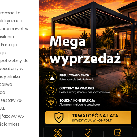
Pramac to
ektryczne o
wany nawet w
silania
 Funkcja
eju
y potrzebny do
yposażony w
y silnika
paliwa
ada
 zestaw kół
wu.
ójfazowy WX
ściomierz,