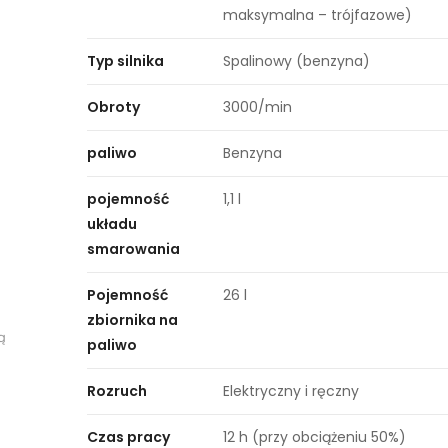
maksymalna – trójfazowe)
Typ silnika
Spalinowy (benzyna)
Obroty
3000/min
paliwo
Benzyna
pojemność
1,1 l
układu
smarowania
Pojemność
26 l
zbiornika na
ą
paliwo
Rozruch
Elektryczny i ręczny
Czas pracy
12 h (przy obciążeniu 50%)