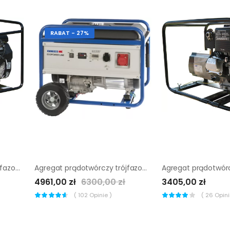
RABAT - 27%
Agregat prądotwórczy trójfazowy Sumera Motor Smg-16Te-K-Avr
Agregat prądotwórczy trójfazowy Endress ESE 6000 DBS
4961,00 zł
6300,00 zł
3405,00 zł
(
102
Opinie )
(
26
Opinii