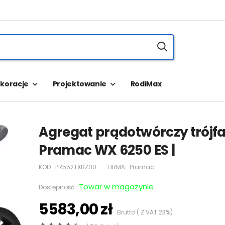
koracje
Projektowanie
RodiMax
Agregat prądotwórczy trójf
Pramac WX 6250 ES |
KOD:
PR552TXBZ00
FIRMA:
Pramac
Towar w magazynie
Dostępność:
5583,00 zł
Brutto ( Z VAT 23%)