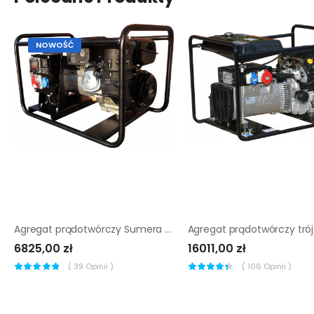
NOWOŚĆ
Agregat prądotwórczy Sumera Motor SMG-7ME-K-AVR
6825,00 zł
16011,00 zł
(
39
Opinii )
(
106
Opinii )