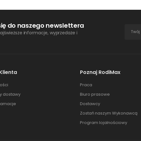
się do naszego newslettera
ajświeższe informacje, wyprzedaże i
Klienta
Poznaj RodiMax
ości
Praca
ty dostawy
Biuro prasowe
klamacje
Dostawcy
Zostań naszym Wykonawcą
Program lojalnościowy