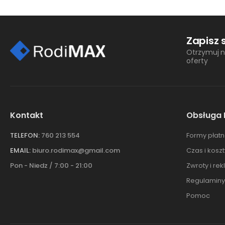
Zapisz 
Otrzymuj n
oferty
Kontakt
Obsługa 
TELEFON:
760 213 554
Formy płatn
EMAIL:
biuro.rodimax@gmail.com
Czas i kosz
Pon - Niedz / 7:00 - 21:00
Zwroty i re
Regulaminy
Pomoc