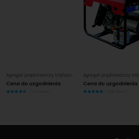
Agregat prądotwórczy trójfazowy Endress ESE 45 YW
Cena do uzgodnienia
Cena do uzgodnienia
(
59
Opinii )
(
86
Opinii )