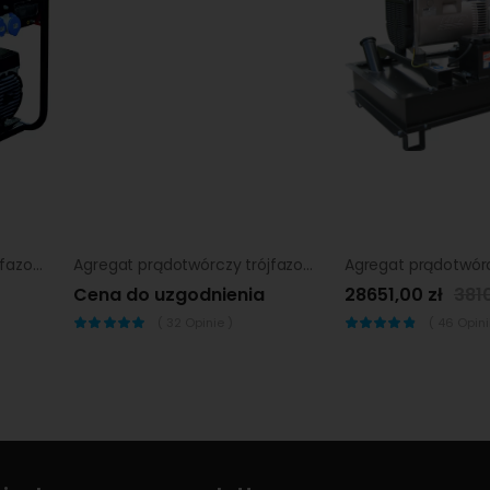
Agregat prądotwórczy trójfazowy Endress ESE 604 DYS ES DI
Agregat prądotwórczy trójfazowy Endress ESE 510 VW
Cena do uzgodnienia
28651,00 zł
3810
(
32
Opinie )
(
46
Opinii