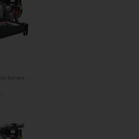
Agregat prądotwórczy Sumera Motor SMG-16ME-L-AVR
 )