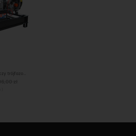
Agregat prądotwórczy trójfazowy Sumera Motor SMG-20TE-L
6,00 zł
 )