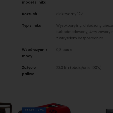
model silnika
Rozruch
elektryczny 12V
Typ silnika
Wysokoprężny, chłodzony ciecz
turbodoładowany, 4-ry zawory n
z wtryskiem bezpośrednim
Współczynnik
0,8 cos φ
mocy
Zużycie
23,3 l/h (obciążenie 100%)
paliwa
RABAT - 27%