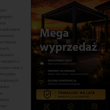
ntem
gregaty
oraz
Produkowane
ponenty
ń klienta
śnych,
budowach
 wersjach z
cznym wraz z
Wszystkie
 prądowych
lnika:
na
dechu
płyn