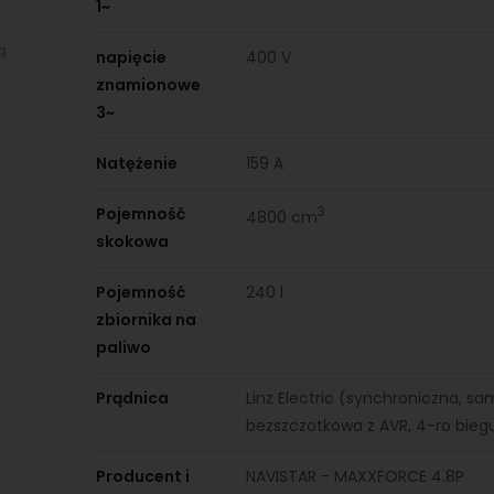
1~
ą
napięcie
400 V
znamionowe
3~
Natężenie
159 A
Pojemność
3
4800 cm
skokowa
Pojemność
240 l
zbiornika na
paliwo
Prądnica
Linz Electric (synchroniczna, 
bezszczotkowa z AVR, 4-ro bie
Producent i
NAVISTAR - MAXXFORCE 4.8P