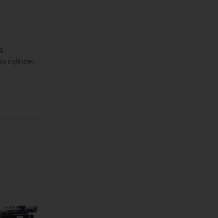
ą,
a cylinder,