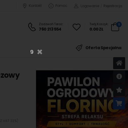
Kontakt
Pomoc
Logowanie
/
Rejestracja
Zadzwoń Teraz:
Twój Koszyk:
0
760 213 554
0.00 ZŁ
×
Oferta Specjalna
8
azowy
U
K
 Z VAT 23%)