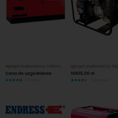
Agregat prądotwórczy trójfazowy Endress ESE 150 VW/MS
Cena do uzgodnienia
16905,00 zł
(
39
Opinii )
(
106
Opinii )