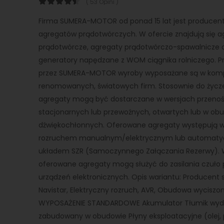
( 53 Opini )
Firma SUMERA-MOTOR od ponad 15 lat jest produce
agregatów prądotwórczych. W ofercie znajdują się a
prądotwórcze, agregaty prądotwórczo-spawalnicze 
generatory napędzane z WOM ciągnika rolniczego. 
przez SUMERA-MOTOR wyroby wyposażane są w kom
renomowanych, światowych firm. Stosownie do życze
agregaty mogą być dostarczane w wersjach przeno
stacjonarnych lub przewoźnych, otwartych lub w o
dźwiękochłonnych. Oferowane agregaty występują w
rozruchem manualnym/elektrycznym lub automaty
układem SZR (Samoczynnego Załączania Rezerwy). 
oferowane agregaty mogą służyć do zasilania czuło
urządzeń elektronicznych. Opis wariantu: Producent si
Navistar, Elektryczny rozruch, AVR, Obudowa wyciszo
WYPOSAŻENIE STANDARDOWE Akumulator Tłumik wy
zabudowany w obudowie Płyny eksploatacyjne (olej, 