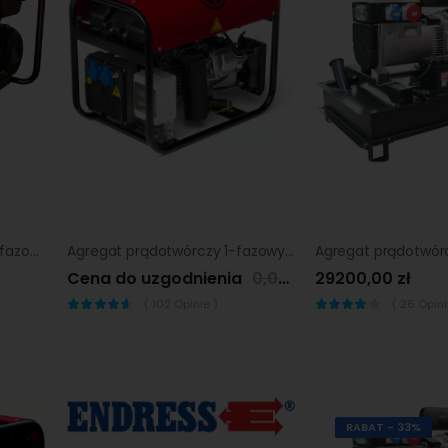
Agregat prądotwórczy trójfazowy Sumera Motor SMG-7TE-L-AVR
Agregat prądotwórczy 1-fazowy chicago pneumatic cppg 7.5p std
Cena do uzgodnienia
0,00 zł
29200,00 zł
(
102
Opinie )
(
26
Opinii
RABAT - 33%