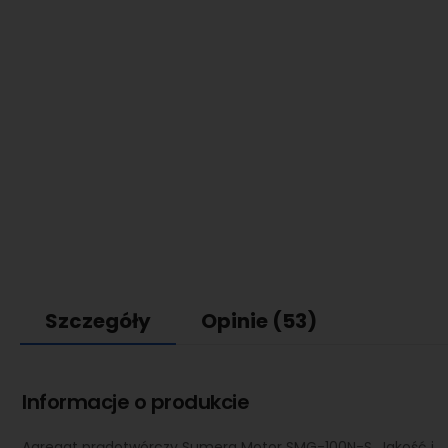
Szczegóły
Opinie
(53)
Informacje o produkcie
Agregat prądotwórczy Sumera Motor SMG-100N-S. Jakość i