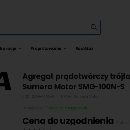
koracje
Projektowanie
RodiMax
Agregat prądotwórczy trójf
Sumera Motor SMG-100N-S
KOD:
SMG-100N-S
FIRMA:
Sumera Motor
Towar w magazynie
Dostępność:
Cena do uzgodnienia
Brutto (