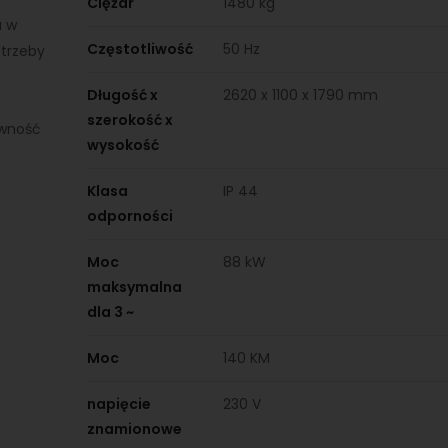
Ciężar
1480 kg
a w
Częstotliwość
50 Hz
otrzeby
Długość x
2620 x 1100 x 1790 mm
szerokość x
ywność
wysokość
Klasa
IP 44
odporności
Moc
88 kW
maksymalna
dla 3 ~
Moc
140 KM
napięcie
230 V
znamionowe