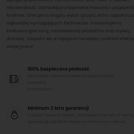
niezawodność. Zamawiaj profesjonalne maszyny i urządzeni
Rodimax. Oferujemy bogaty wybór sprzętu, który zaspokoi p
najbardziej wymagających fachowców. Gwarantujemy
konkurencyjne ceny, niezawodność produktów oraz szybką
dostawę. Zaopatrz się w najlepsze narzędzia i podnieś efekt
swojej pracy!
100% bezpieczna płatność
Nasz sklep zapewnia pełne bezpieczeństwo
transakcji
finansowych.
Minimum 2 lata gwarancji
Kupując nasze produkty, otrzymujesz nie tylko 2-letnią
gwarancję, ale także wsparcie techniczne i serwis.