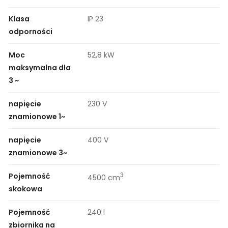
Klasa
IP 23
odporności
Moc
52,8 kW
maksymalna dla
3 ~
napięcie
230 V
znamionowe 1~
napięcie
400 V
znamionowe 3~
Pojemność
3
4500 cm
skokowa
Pojemność
240 l
zbiornika na