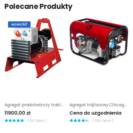
Polecane Produkty
NOWOŚĆ
Agregat pradotwórczy traktorowy Endress EZG 24/2
Agregat trójfazowy Chicago Pneumatic CPPG 6.5A |
11900,00 zł
Cena do uzgodnienia
(
39
Opinii )
(
106
Opinii )