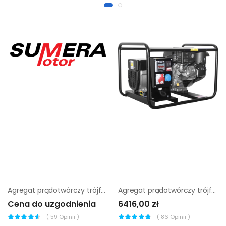
Agregat prądotwórczy trójfazowy Sumera Motor SMG-130JC
Agregat prądotwórczy trójfazowy Sumera Motor SMG-6T-K-AVR
Cena do uzgodnienia
6416,00 zł
(
59
Opinii )
(
86
Opinii )