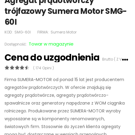
Agregat prądotwórczy
trójfazowy Sumera Motor SMG-
60I
KOD:
SMG-60I
FIRMA:
Sumera Motor
Towar w magazynie
Dostępność:
Cena do uzgodnienia
Brutto ( Z VAT 23%)
( 174 Opini )
Firma SUMERA-MOTOR od ponad 15 lat jest producentem
agregatów prądotwórczych. W ofercie znajdują się
agregaty prądotwórcze, agregaty prądotwórczo-
spawalnicze oraz generatory napędzane z WOM ciągnika
rolniczego. Produkowane przez SUMERA-MOTOR wyroby
wyposażane są w komponenty renomowanych,
światowych firm. Stosownie do życzeń klienta agregaty
mogą być dostarczane w wersjach przenośnych,