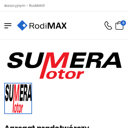
acyjnym - RodiMAX!
0