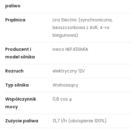
paliwo
Prądnica
Linz Electric (synchroniczna,
bezszczotkowa z AVR, 4-ro
biegunowa)
Producent i
Iveco NEF45SM1A
model silnika
Rozruch
elektryczny 12V
Typ silnika
Wolnossący
Współczynnik
0,8 cos φ
mocy
Zużycie paliwa
13,7 l/h (obciążenie 100%)