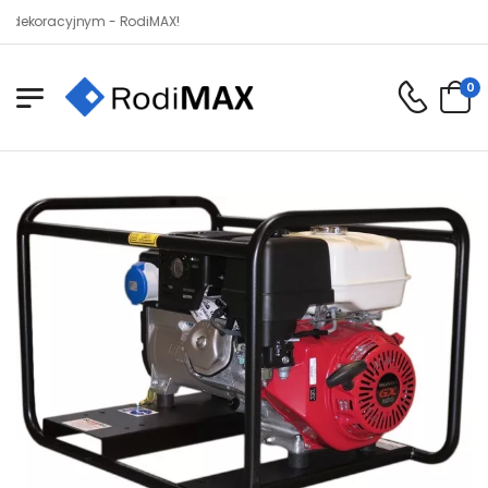
acyjnym - RodiMAX!
0