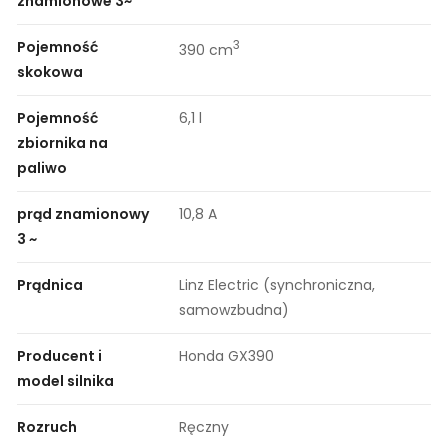
znamionowe 3~
Pojemność
3
390 cm
skokowa
Pojemność
6,1 l
zbiornika na
paliwo
prąd znamionowy
10,8 A
3 ~
Prądnica
Linz Electric (synchroniczna,
samowzbudna)
Producent i
Honda GX390
model silnika
Rozruch
Ręczny