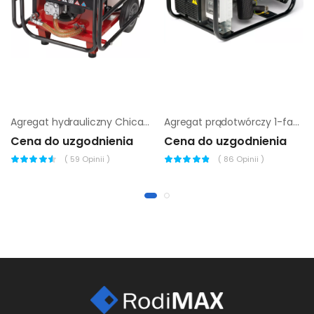
Agregat hydrauliczny Chicago Pneumatic PAC E11
Agregat prądotwórczy 1-fazowy Chicago Pneumatic cppg 5p STD
Cena do uzgodnienia
Cena do uzgodnienia
(
59
Opinii )
(
86
Opinii )