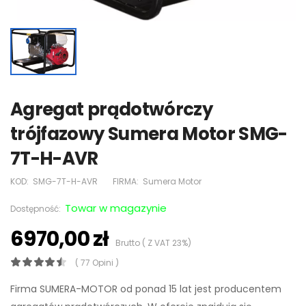
Agregat prądotwórczy
trójfazowy Sumera Motor SMG-
7T-H-AVR
KOD:
SMG-7T-H-AVR
FIRMA:
Sumera Motor
Towar w magazynie
Dostępność:
6970,00 zł
Brutto ( Z VAT 23%)
( 77 Opini )
Firma SUMERA-MOTOR od ponad 15 lat jest producentem