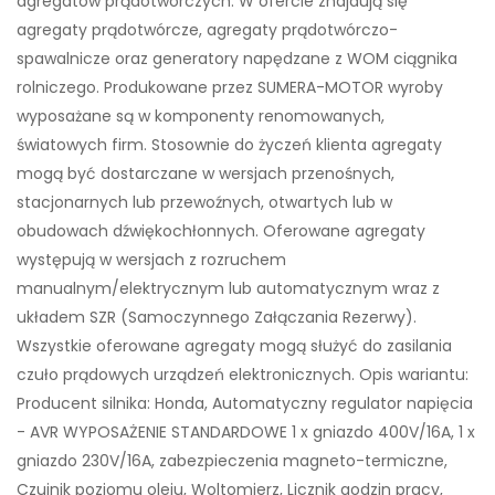
agregatów prądotwórczych. W ofercie znajdują się
agregaty prądotwórcze, agregaty prądotwórczo-
spawalnicze oraz generatory napędzane z WOM ciągnika
rolniczego. Produkowane przez SUMERA-MOTOR wyroby
wyposażane są w komponenty renomowanych,
światowych firm. Stosownie do życzeń klienta agregaty
mogą być dostarczane w wersjach przenośnych,
stacjonarnych lub przewoźnych, otwartych lub w
obudowach dźwiękochłonnych. Oferowane agregaty
występują w wersjach z rozruchem
manualnym/elektrycznym lub automatycznym wraz z
układem SZR (Samoczynnego Załączania Rezerwy).
Wszystkie oferowane agregaty mogą służyć do zasilania
czuło prądowych urządzeń elektronicznych. Opis wariantu:
Producent silnika: Honda, Automatyczny regulator napięcia
- AVR WYPOSAŻENIE STANDARDOWE 1 x gniazdo 400V/16A, 1 x
gniazdo 230V/16A, zabezpieczenia magneto-termiczne,
Czujnik poziomu oleju, Woltomierz, Licznik godzin pracy,