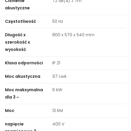
Ciśnienie
72 dB(A) z 7m
akustyczne
Częstotliwość
50 Hz
Długość x
800 x 570 x 540 mm
szerokość x
wysokość
Klasa odporności
IP 21
Moc akustyczna
97 LwA
Moc maksymalna
6 kW
dla 3 ~
Moc
13 KM
napięcie
400 V