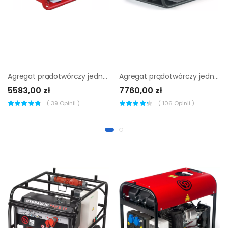
Agregat prądotwórczy jednofazowy Sumera Motor smg-7M-K-avr
Agregat prądotwórczy jednofazowy Wacker Neuson GV 7000A
5583,00 zł
7760,00 zł
(
39
Opinii )
(
106
Opinii )