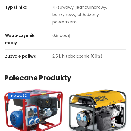
Typ silnika
4-suwowy, jedncylindrowy,
benzynowy, chłodzony
powietrzem
Współczynnik
0,8 cos ϕ
mocy
Zużycie paliwa
2,5 l/h (obciążenie 100%)
Polecane Produkty
NOWOŚĆ