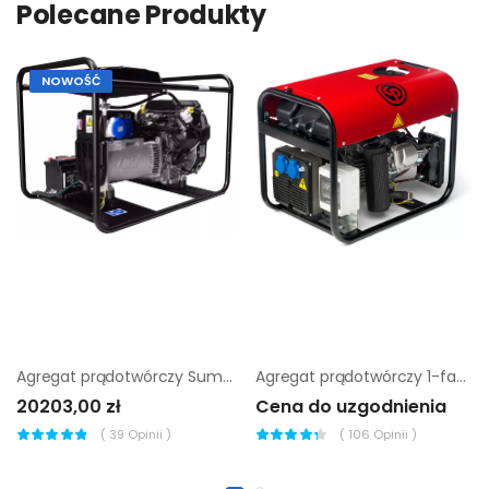
Polecane Produkty
NOWOŚĆ
Agregat prądotwórczy Sumera Motor SMG-11ME-K-AVR + SZR
Agregat prądotwórczy 1-fazowy Chicago Pneumatic cppg 3P Std
20203,00 zł
Cena do uzgodnienia
(
39
Opinii )
(
106
Opinii )