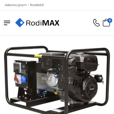
oracyjnym - RodiMAX!
0