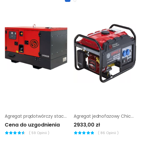
Agregat prądotwórczy stacjonarny Chicago Pneumatic cpdg 120
Agregat jednofazowy Chicago Pneumatic CPPG 2.3 |
Cena do uzgodnienia
2933,00 zł
(
59
Opinii )
(
86
Opinii )