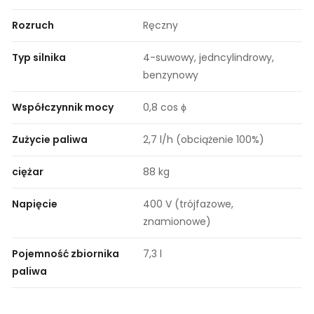
Rozruch
Ręczny
Typ silnika
4-suwowy, jedncylindrowy,
benzynowy
Współczynnik mocy
0,8 cos ϕ
Zużycie paliwa
2,7 l/h (obciążenie 100%)
ciężar
88 kg
Napięcie
400 V (trójfazowe,
znamionowe)
Pojemność zbiornika
7,3 l
paliwa