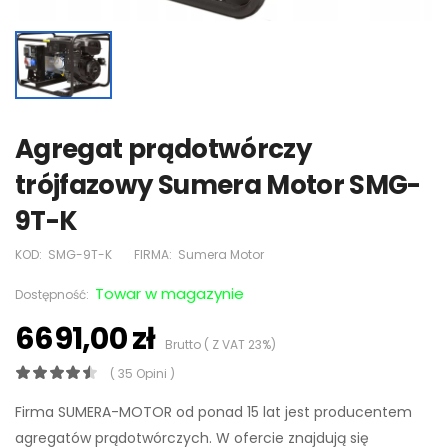
Agregat prądotwórczy
trójfazowy Sumera Motor SMG-
9T-K
KOD:
SMG-9T-K
FIRMA:
Sumera Motor
Towar w magazynie
Dostępność:
6691,00 zł
Brutto ( Z VAT 23%)
( 35 Opini )
Firma SUMERA-MOTOR od ponad 15 lat jest producentem
agregatów prądotwórczych. W ofercie znajdują się